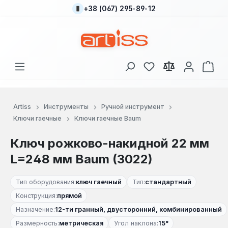
+38 (067) 295-89-12
Перейти к основному содержанию
У вас есть товары
В к
Artiss
Инструменты
Ручной инструмент
Ключи гаечные
Ключи гаечные Baum
Ключ рожково-накидной 22 мм
L=248 мм Baum (3022)
Тип оборудования:
ключ гаечный
Тип:
стандартный
Конструкция:
прямой
Назначение:
12-ти гранный, двусторонний, комбинированный
Размерность:
метрическая
Угол наклона:
15°