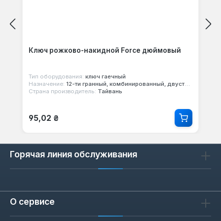
Ключ рожково-накидной Force дюймовый
Тип оборудования:
ключ гаечный
Назначение:
12-ти гранный, комбинированный, двусторонний
Страна производитель:
Тайвань
Обычная цена:
95,02 ₴
Горячая линия обслуживания
О сервисе