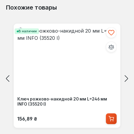
Похожие товары
Пропустить галерею продуктов
В наличии
Ключ рожково-накидной 20 мм L=246 мм
INFO (35520 I)
Обычная цена:
156,89 ₴