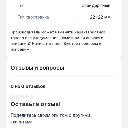
Тип
стандартный
монтажных работ в автосервисах, при сборке
металлоконструкций и в бытовом ремонте.
Тип хвостовика
22×22 мм
Производство — Индия. Гарантия 1 год, доставка
по Украине.
Производитель может изменять характеристики
товара без уведомления. Заметили ли ошибку в
описании? Напишите нам – быстро проверим и
Подходит ли для откручивания
исправим.
прикипевших гаек?
Да — длина 248 мм создаёт рычаг,
достаточный для срыва закисших
Отзывы и вопросы
соединений, а хромованадиевая сталь Cr-V
предотвращает скручивание инструмента
0 из 0 отзывов
при усилии до 200 Н·м.
Средний рейтинг 0 из 5 звезд
Оставьте отзыв!
Чем отличается от рожкового ключа того
же размера?
Поделитесь своим опытом с другими
Комбинированная конструкция с 12-гранным
клиентами.
накидным профилем охватывает гайку по 12