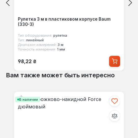
Рулетка 3 м в пластиковом корпусе Baum
(330-3)
Тип оборудования:
рулетка
Тип:
линейный
Диапазон измерений:
3 м
Точность измерения:
1 мм
Обычная цена:
98,22 ₴
Вам также может быть интересно
Пропустить галерею продуктов
В наличии