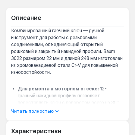
Описание
Комбинированный гаечный ключ — ручной
инструмент для работы с резьбовыми
соединениями, объединяющий открытый
рожковый и закрытый накидной профили. Baum
3022 размером 22 мм и длиной 248 мм изготовлен
из хромованадиевой стали Cr-V для повышенной
износостойкости.
Для ремонта в моторном отсеке:
12-
гранный накидной профиль позволяет
переставлять ключ с поворотом всего на 30°,
что удобно при работе с гайками в тесных
Читать полностью
зазорах между двигателем и кузовом.
При монтаже сантехники:
рожковая часть с
Характеристики
углом наклона 15° обеспечивает доступ к