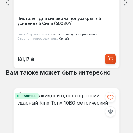
Пистолет для силикона полузакрытый
усиленный Сила (600304)
Тип оборудования:
пистолеты для герметиков
Страна производитель:
Китай
Обычная цена:
181,17 ₴
Вам также может быть интересно
Пропустить галерею продуктов
В наличии