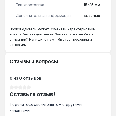
Тип хвостовика
15×15 мм
Гарантия 1 год, доставка по Украине.
Дополнительная информация
кованые
Подходит ли ключ для работы с
крепежом в системах отопления?
Производитель может изменять характеристики
товара без уведомления. Заметили ли ошибку в
Да — метрическая размерность 15 мм и 12-
описании? Напишите нам – быстро проверим и
гранный профиль обеспечивают надёжное
исправим.
затягивание гаек и болтов в радиаторах и
трубопроводах.
Отзывы и вопросы
Какой материал ключа и как он влияет на
долговечность?
0 из 0 отзывов
Хромованадиевая сталь (Cr-V) и ковка
Средний рейтинг 0 из 5 звезд
обеспечивают твёрдость до 50 HRC, что
Оставьте отзыв!
предотвращает деформацию при нагрузках
до 200 Н·м.
Поделитесь своим опытом с другими
клиентами.