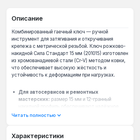
Описание
Комбинированный гаечный ключ — ручной
инструмент для затягивания и откручивания
крепежа с метрической резьбой. Ключ рожково-
накидной Сила Стандарт 15 мм (201015) изготовлен
из хромованадиевой стали (Cr-V) методом ковки,
что обеспечивает высокую жёсткость и
устойчивость к деформациям при нагрузках.
Для автосервисов и ремонтных
мастерских:
размер 15 мм и 12-гранный
накидной профиль обеспечивают надёжное
захватывание крепежа без срыва граней, что
Читать полностью
важно при работе с заржавевшими болтами.
Работа в ограниченном пространстве:
Характеристики
комбинация рожкового и накидного концов