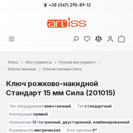
+38 (067) 295-89-12
Перейти к основному содержанию
У вас есть товары
В к
Artiss
Инструменты
Ручной инструмент
Ключи гаечные
Ключи гаечные Сила
Ключ рожково-накидной
Стандарт 15 мм Сила (201015)
Тип оборудования:
ключ гаечный
Тип:
стандартный
Конструкция:
прямой
Назначение:
12-ти гранный, двусторонний, комбинированный
Размерность:
метрическая
Угол наклона:
0°