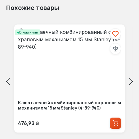
Похожие товары
Пропустить галерею продуктов
В наличии
Ключ гаечный комбинированный с храповым
механизмом 15 мм Stanley (4-89-940)
Обычная цена:
476,93 ₴