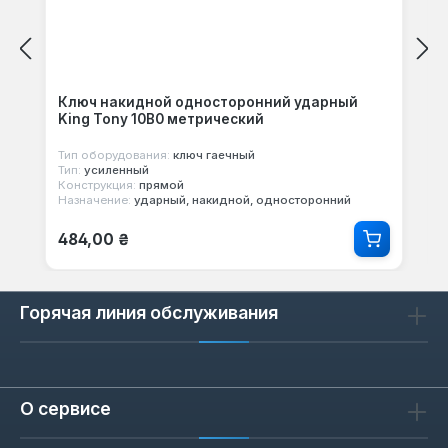
Ключ накидной односторонний ударный
King Tony 10B0 метрический
Тип оборудования:
ключ гаечный
Тип:
усиленный
Конструкция:
прямой
Назначение:
ударный, накидной, односторонний
Обычная цена:
484,00 ₴
Горячая линия обслуживания
О сервисе