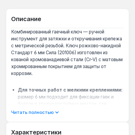
Описание
Комбинированный гаечный ключ — ручной
инструмент для затяжки и откручивания крепежа
с метрической резьбой. Ключ рожково-накидной
Стандарт 6 мм Сила (201006) изготовлен из
кованой хромованадиевой стали (Cr-V) с матовым
хромированным покрытием для защиты от
коррозии.
Для точных работ с мелкими креплениями:
размер 6 мм подходит для фиксации гаек и
болтов в труднодоступных местах, где
требуется аккуратность и контроль усилия.
Читать полностью
Когда нужна универсальность захвата:
рожковая часть позволяет быстро накинуть
Характеристики
ключ на крепёж, а накидная 12-гранная —