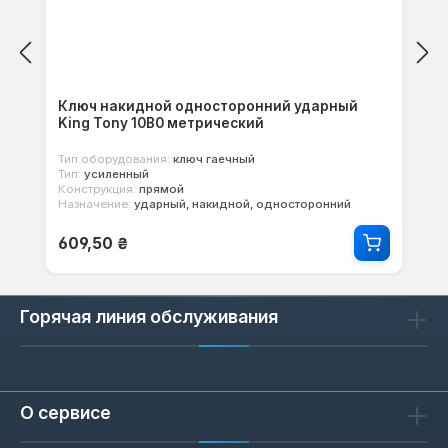
Ключ накидной односторонний ударный
King Tony 10B0 метрический
Тип оборудования:
ключ гаечный
Тип:
усиленный
Конструкция:
прямой
Назначение:
ударный, накидной, односторонний
Обычная цена:
609,50 ₴
Горячая линия обслуживания
О сервисе