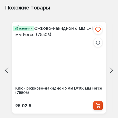
Похожие товары
Пропустить галерею продуктов
В наличии
Ключ рожково-накидной 6 мм L=106 мм Force
(75506)
Обычная цена:
95,02 ₴