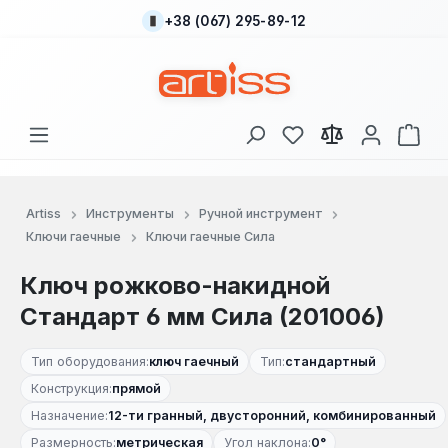
+38 (067) 295-89-12
Перейти к основному содержанию
У вас есть товары
В к
Artiss
Инструменты
Ручной инструмент
Ключи гаечные
Ключи гаечные Сила
Ключ рожково-накидной
Стандарт 6 мм Сила (201006)
Тип оборудования:
ключ гаечный
Тип:
стандартный
Конструкция:
прямой
Назначение:
12-ти гранный, двусторонний, комбинированный
Размерность:
метрическая
Угол наклона:
0°