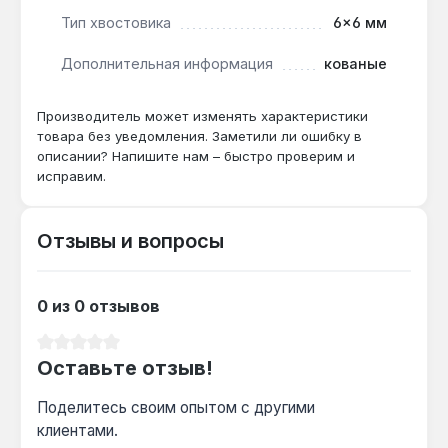
доставка по Украине.
Тип хвостовика
6×6 мм
Дополнительная информация
кованые
Подходит ли для работы с крепежом из
мягких металлов?
Производитель может изменять характеристики
товара без уведомления. Заметили ли ошибку в
Да — кованая хромованадиевая сталь
описании? Напишите нам – быстро проверим и
твёрдостью 45-50 HRC не деформирует
исправим.
латунные или алюминиевые гайки при
стандартном усилии руки.
Отзывы и вопросы
Чем отличается от рожкового ключа того
же размера?
0 из 0 отзывов
Накидная 12-гранная часть охватывает
крепёж по всему периметру, снижая риск
Средний рейтинг 0 из 5 звезд
Оставьте отзыв!
срыва граней на 30% по сравнению с
открытым зевом.
Поделитесь своим опытом с другими
клиентами.