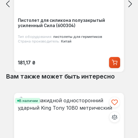
Пистолет для силикона полузакрытый
усиленный Сила (600304)
Тип оборудования:
пистолеты для герметиков
Страна производитель:
Китай
Обычная цена:
181,17 ₴
Вам также может быть интересно
Пропустить галерею продуктов
В наличии