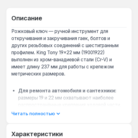
Описание
Рожковый ключ — ручной инструмент для
откручивания и закручивания гаек, болтов и
других резьбовых соединений с шестигранным
профилем. King Tony 19×22 мм (19001922)
выполнен из хром-ванадиевой стали (Cr-V) и
имеет длину 237 мм для работы с крепежом
метрических размеров.
Для ремонта автомобиля и сантехники:
размеры 19 и 22 мм охватывают наиболее
распространённые крепления ходовой части,
двигателя и трубопроводов — не нужно искать
Читать полностью
второй ключ.
Удобство в ограниченном пространстве:
Характеристики
головки наклонены на 15° относительно