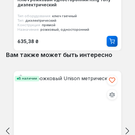
диэлектрический
Тип оборудования:
ключ гаечный
Тип:
диэлектрический
Конструкция:
прямой
Назначение:
рожковый, односторонний
Обычная цена:
635,38 ₴
Вам также может быть интересно
Пропустить галерею продуктов
В наличии