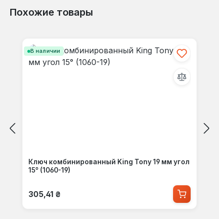
Похожие товары
Пропустить галерею продуктов
В наличии
Ключ комбинированный King Tony 19 мм угол
15° (1060-19)
Обычная цена:
305,41 ₴