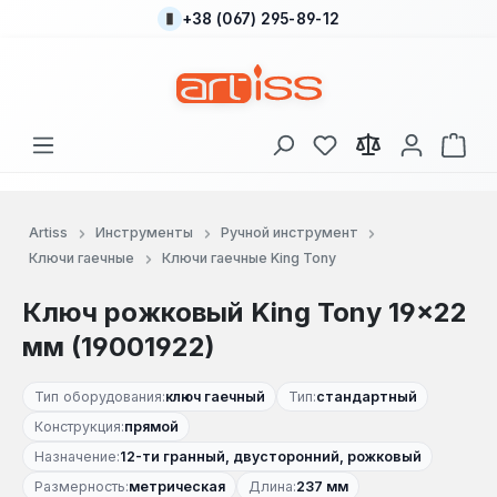
+38 (067) 295-89-12
Перейти к основному содержанию
У вас есть товары
В к
Artiss
Инструменты
Ручной инструмент
Ключи гаечные
Ключи гаечные King Tony
Ключ рожковый King Tony 19×22
мм (19001922)
Тип оборудования:
ключ гаечный
Тип:
стандартный
Конструкция:
прямой
Назначение:
12-ти гранный, двусторонний, рожковый
Размерность:
метрическая
Длина:
237 мм