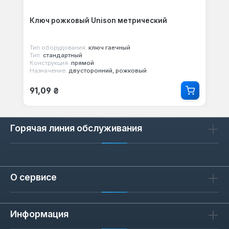
Ключ рожковый Unison метрический
Тип оборудования:
ключ гаечный
Тип:
стандартный
Конструкция:
прямой
Назначение:
двусторонний, рожковый
Обычная цена:
91,09 ₴
Горячая линия обслуживания
О сервисе
Информация