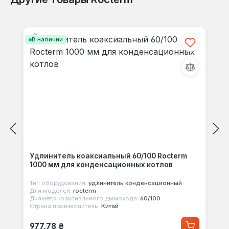
Отзывов не найдено. Делитесь
Пропустить галерею продуктов
своими мыслями с другими.
В наличии
Удлинитель коаксиальный 60/100 Rocterm
1000 мм для конденсационных котлов
Тип оборудования:
удлинитель конденсационный
Для моделей:
rocterm
Диаметр коаксиального дымохода:
60/100
Страна производитель:
Китай
Обычная цена:
977,78 ₴