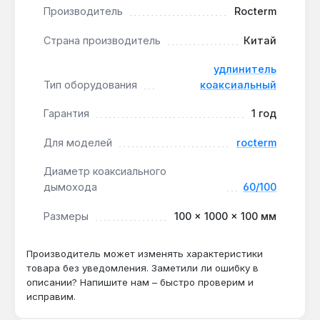
мм.
Производитель
Rocterm
Монтаж без специальных инструментов:
Страна производитель
Китай
фиксация хомутом обеспечивает герметичное
соединение и предотвращает разъединение
удлинитель
труб.
Тип оборудования
коаксиальный
Гарантия
1 год
Применяется при переносе котла, когда штатной
длины дымохода недостаточно, или для
Для моделей
rocterm
оптимизации вывода канала через стену.
Алюминиевая конструкция устойчива к коррозии и
Диаметр коаксиального
высоким температурам. Производство — Китай.
дымохода
60/100
Гарантия 1 год, доставка по Украине.
Размеры
100 × 1000 × 100 мм
Производитель может изменять характеристики
товара без уведомления. Заметили ли ошибку в
описании? Напишите нам – быстро проверим и
исправим.