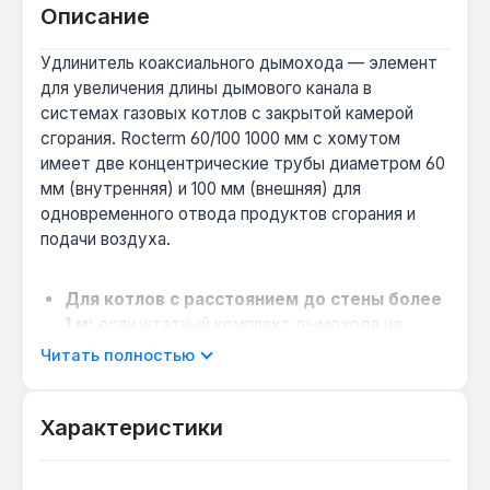
Описание
Удлинитель коаксиального дымохода — элемент
для увеличения длины дымового канала в
системах газовых котлов с закрытой камерой
сгорания. Rocterm 60/100 1000 мм с хомутом
имеет две концентрические трубы диаметром 60
мм (внутренняя) и 100 мм (внешняя) для
одновременного отвода продуктов сгорания и
подачи воздуха.
Для котлов с расстоянием до стены более
1 м:
если штатный комплект дымохода не
достаёт до наружной стены, удлинитель 1000
Читать полностью
мм решает задачу без переделки трассы.
Совместимость с турбированными
Характеристики
моделями Rocterm:
подходит для
большинства газовых котлов и колонок бренда,
использующих коаксиальный стандарт 60/100