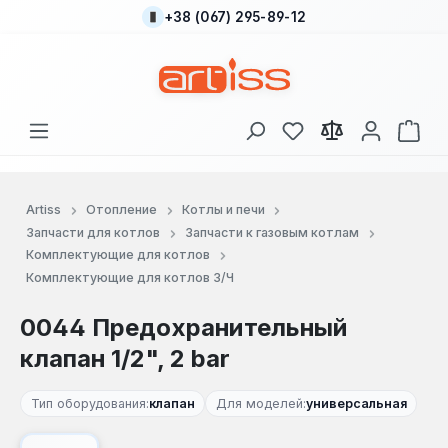
+38 (067) 295-89-12
Перейти к основному содержанию
У вас есть товары
В к
Artiss
Отопление
Котлы и печи
Запчасти для котлов
Запчасти к газовым котлам
Комплектующие для котлов
Комплектующие для котлов З/Ч
0044 Предохранительный
клапан 1/2", 2 bar
Тип оборудования:
клапан
Для моделей:
универсальная