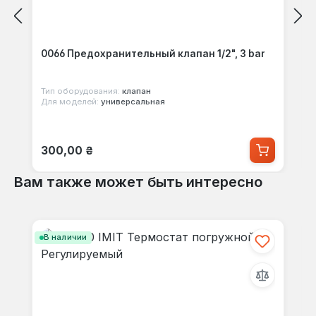
0066 Предохранительный клапан 1/2", 3 bar
Тип оборудования:
клапан
Для моделей:
универсальная
Обычная цена:
300,00 ₴
Вам также может быть интересно
Пропустить галерею продуктов
В наличии