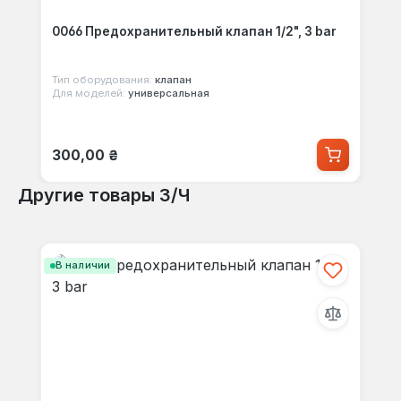
0066 Предохранительный клапан 1/2", 3 bar
Тип оборудования:
клапан
Для моделей:
универсальная
Обычная цена:
300,00 ₴
Другие товары З/Ч
Пропустить галерею продуктов
В наличии