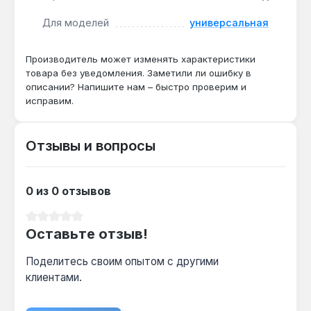
частных домах и квартирах. Он обеспечивает
Для моделей
универсальная
безопасную эксплуатацию системы отопления
при давлении до 2 bar. Производство — Италия.
Производитель может изменять характеристики
Гарантия 1 год, доставка по Украине.
товара без уведомления. Заметили ли ошибку в
описании? Напишите нам – быстро проверим и
исправим.
Отзывы и вопросы
0 из 0 отзывов
Средний рейтинг 0 из 5 звезд
Оставьте отзыв!
Поделитесь своим опытом с другими
клиентами.