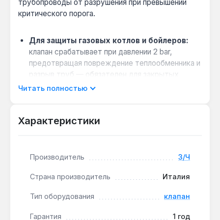
трубопроводы от разрушения при превышении
критического порога.
Для защиты газовых котлов и бойлеров:
клапан срабатывает при давлении 2 bar,
предотвращая повреждение теплообменника и
разрыв труб — обязателен для закрытых
систем отопления.
Читать полностью
Простая установка и тестирование:
резьба
1/2" подходит для стандартных отводов
Характеристики
котлов, а пружинный механизм позволяет
вручную проверить работоспособность без
демонтажа.
Производитель
З/Ч
Коррозионная стойкость:
изготовлен из
медных сплавов, устойчивых к воздействию
Страна производитель
Италия
горячей воды и высоких температур до 110 °C.
Тип оборудования
клапан
Этот предохранительный клапан устанавливается
Гарантия
1 год
на подающем трубопроводе котла или бойлера в