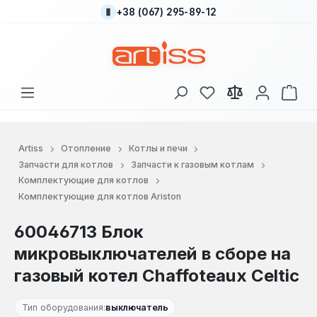
+38 (067) 295-89-12
Перейти к основному содержанию
У вас есть товары
В к
Artiss
Отопление
Котлы и печи
Запчасти для котлов
Запчасти к газовым котлам
Комплектующие для котлов
Комплектующие для котлов Ariston
60046713 Блок
микровыключателей в сборе на
газовый котел Chaffoteaux Celtic
Тип оборудования:
выключатель