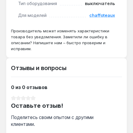
исключает необходимость регулировки
Тип оборудования
выключатель
отдельных элементов.
Для моделей
chaffoteaux
Применяется квалифицированными мастерами при
ремонте газовых котлов Chaffoteaux Celtic.
Производитель может изменять характеристики
Гарантия 1 год, доставка по Украине.
товара без уведомления. Заметили ли ошибку в
описании? Напишите нам – быстро проверим и
исправим.
Отзывы и вопросы
0 из 0 отзывов
Средний рейтинг 0 из 5 звезд
Оставьте отзыв!
Поделитесь своим опытом с другими
клиентами.