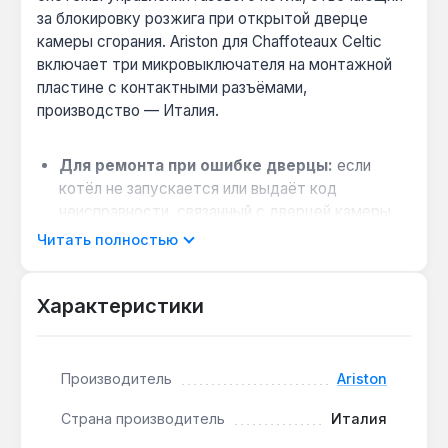
за блокировку розжига при открытой дверце
камеры сгорания. Ariston для Chaffoteaux Celtic
включает три микровыключателя на монтажной
пластине с контактными разъёмами,
производство — Италия.
Для ремонта при ошибке дверцы:
если
котёл не запускается или выдаёт код
неисправности, связанный с дверцей камеры
сгорания, замена блока восстанавливает
Читать полностью
подачу питания на электронную плату.
Совместимость с моделями Chaffoteaux:
Характеристики
блок предназначен для газовых котлов серии
Celtic, что упрощает подбор при сервисном
обслуживании.
Производитель
Ariston
Простота замены:
блок поставляется в
полной сборке с тремя микровыключателями и
Страна производитель
Италия
контактными разъёмами на пластине, что