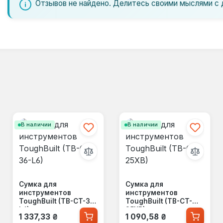
Отзывов не найдено. Делитесь своими мыслями с 
В наличии
В наличии
Сумка для
Сумка для
инструментов
инструментов
ToughBuilt (TB-CT-36-
ToughBuilt (TB-CT-
L6)
25XB)
Обычная цена:
Обычная цена:
1 337,33 ₴
1 090,58 ₴