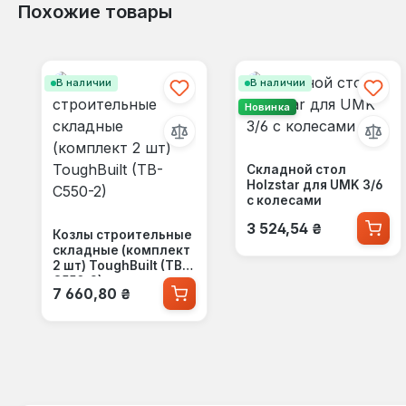
Похожие товары
Пропустить галерею продуктов
В наличии
В наличии
Новинка
Складной стол
Holzstar для UMK 3/6
с колесами
Обычная цена:
3 524,54 ₴
Козлы строительные
складные (комплект
2 шт) ToughBuilt (TB-
C550-2)
Обычная цена:
7 660,80 ₴