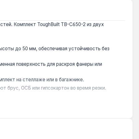
тей. Комплект ToughBuilt TB-C650-2 из двух
соты до 50 мм, обеспечивая устойчивость без
менная поверхность для раскроя фанеры или
плект на стеллаже или в багажнике.
т брус, ОСБ или гипсокартон во время резки.
омашних мастеров в гараже или мастерской.