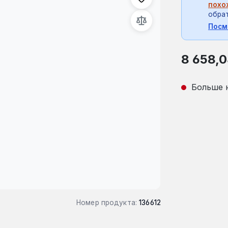
похо
обрат
Посм
Обычная це
8 658,0
Больше 
Номер продукта:
136612