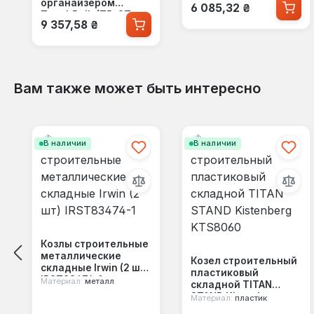
Обычная цена:
органайзером
6 085,32 ₴
ToughBuilt (TB-CT-
Обычная цена:
9 357,58 ₴
153-11)
Вам также может быть интересно
Пропустить галерею продуктов
В наличии
В наличии
Козлы строительные
металлические
Козел строительный
складные Irwin (2 шт)
пластиковый
IRST83474-1
Материал:
металл
складной TITAN
STAND Kistenberg
Материал:
пластик
KTS8060