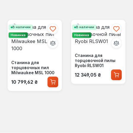
В наличии
В наличии
Новинка
Новинка
Станина для
торцовочной пилы
Станина для
Ryobi RLSW01
торцовочных пил
Обычная цена:
Milwaukee MSL 1000
12 349,05 ₴
Обычная цена:
10 799,62 ₴