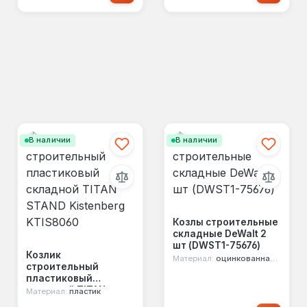
В наличии
В наличии
Козлы строительные
складные DeWalt 2
шт (DWST1-75676)
Козлик
Материал:
оцинкованная сталь
строительный
пластиковый
складной TITAN
Материал:
пластик
STAND Kistenberg