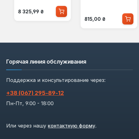
Обычная цена:
8 325,99 ₴
Обычная цена:
815,00 ₴
Горячая линия обслуживания
Поддержка и консультирование через:
+38 (067) 295‑89‑12
Пн-Пт, 9:00 - 18:00
Или через нашу
контактную форму
.