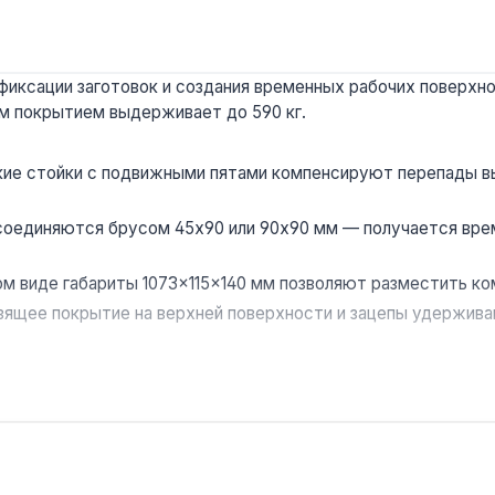
иксации заготовок и создания временных рабочих поверхнос
ым покрытием выдерживает до 590 кг.
ие стойки с подвижными пятами компенсируют перепады вы
соединяются брусом 45х90 или 90х90 мм — получается вре
м виде габариты 1073×115×140 мм позволяют разместить ком
ящее покрытие на верхней поверхности и зацепы удерживаю
 и столяров на объектах с неровным полом, а также для д
аине.