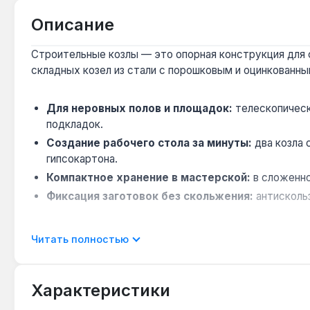
Описание
Строительные козлы — это опорная конструкция для ф
складных козел из стали с порошковым и оцинкованн
Для неровных полов и площадок:
телескопическ
подкладок.
Создание рабочего стола за минуты:
два козла 
гипсокартона.
Компактное хранение в мастерской:
в сложенно
Фиксация заготовок без скольжения:
антискольз
Комплект подходит для профессиональных строителей
Читать полностью
Производство — США. Гарантия 1 год, доставка по Укр
Характеристики