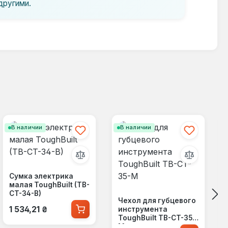
другими.
В наличии
В наличии
Сумка электрика
малая ToughBuilt (TB-
CT-34-B)
Чехол для губцевого
Обычная цена:
1 534,21 ₴
инструмента
ToughBuilt TB-CT-35-
M