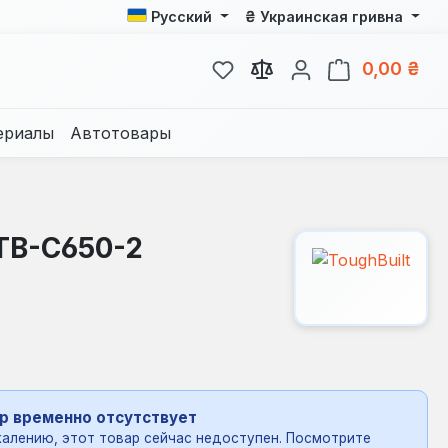
₴
Русский
Украинская гривна
У вас есть товары из спис
В к
0,00 ₴
ериалы
Автотовары
TB-C650-2
р временно отсутствует
алению, этот товар сейчас недоступен. Посмотрите