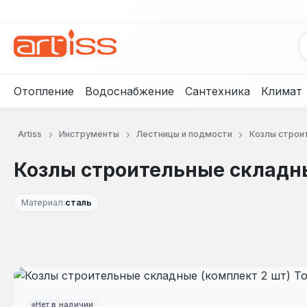
рейти к основному содержанию
Перейти к поиску
Перейти к основной навигации
Отопление
Водоснабжение
Сантехника
Климат
Artiss
Инструменты
Лестницы и подмости
Козлы строи
Козлы строительные складны
Материал:
сталь
Пропустить галерею изображений
Нет в наличии