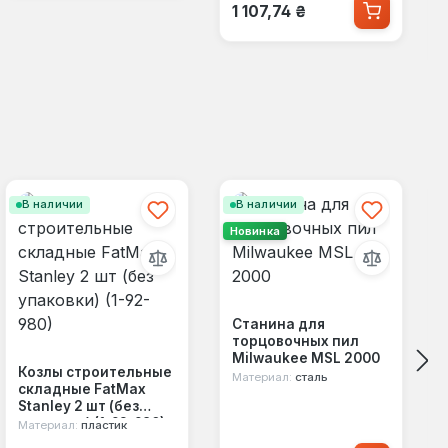
Обычная цена:
1 107,74 ₴
В наличии
В наличии
Новинка
Станина для
торцовочных пил
Milwaukee MSL 2000
Козлы строительные
Материал:
сталь
складные FatMax
Stanley 2 шт (без
упаковки) (1-92-980)
Материал:
пластик