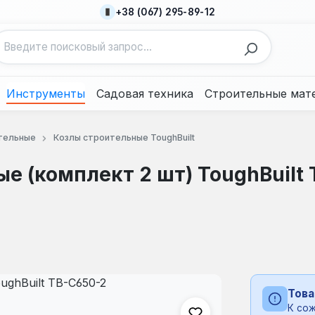
+38 (067) 295-89-12
Инструменты
Садовая техника
Строительные мат
тельные
Козлы строительные ToughBuilt
е (комплект 2 шт) ToughBuilt 
Това
К сож