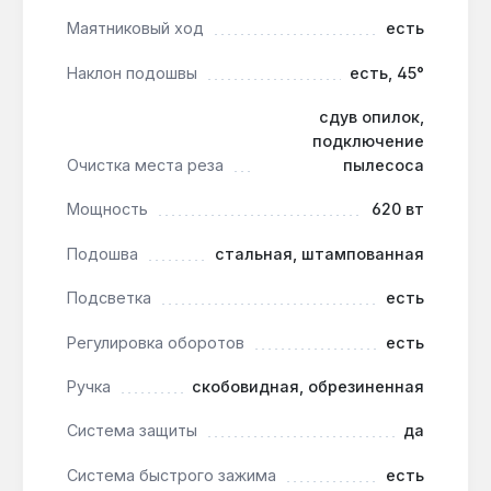
Да — глубина пропила дерева 90 мм и
регулировка оборотов позволяют резать
Маятниковый ход
есть
ламинат без сколов на средней скорости.
Наклон подошвы
есть, 45°
сдув опилок,
Как часто нужно менять пильное
подключение
полотно?
Очистка места реза
пылесоса
При работе с деревом до 90 мм — после 10–
15 м² реза, при резке стали до 8 мм — после
Мощность
620 вт
2–3 м², в зависимости от нагрузки.
Подошва
стальная, штампованная
Подсветка
есть
Регулировка оборотов
есть
Ручка
скобовидная, обрезиненная
Система защиты
да
Система быстрого зажима
есть