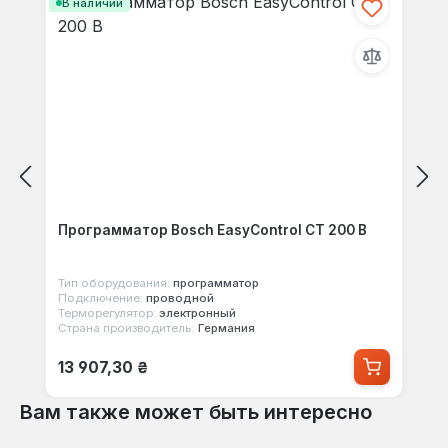
В наличии
Программатор Bosch EasyControl CT 200 B
Тип оборудования:
программатор
Подключение:
проводной
Терморегулятор:
электронный
Страна производитель:
Германия
Обычная цена:
13 907,30 ₴
Вам также может быть интересно