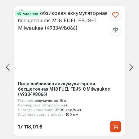
Пропустить галерею продуктов
В наличии
Пила лобзиковая аккумуляторная
бесщеточная M18 FUEL FBJS-0 Milwaukee
(4933498066)
Питание:
аккумулятор 18 в
Регулировка оборотов:
нет
Частота колебаний:
3500 ход/мин
Глубина пропила дерева:
100 мм
Обычная цена:
17 118,01 ₴