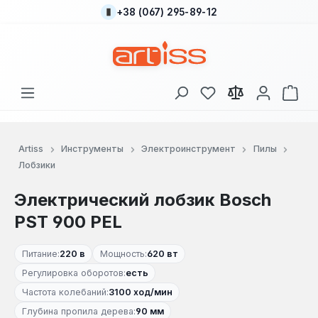
+38 (067) 295-89-12
Перейти к основному содержанию
У вас есть товары
В к
Artiss
Инструменты
Электроинструмент
Пилы
Лобзики
Электрический лобзик Bosch
PST 900 PEL
Питание:
220 в
Мощность:
620 вт
Регулировка оборотов:
есть
Частота колебаний:
3100 ход/мин
Глубина пропила дерева:
90 мм