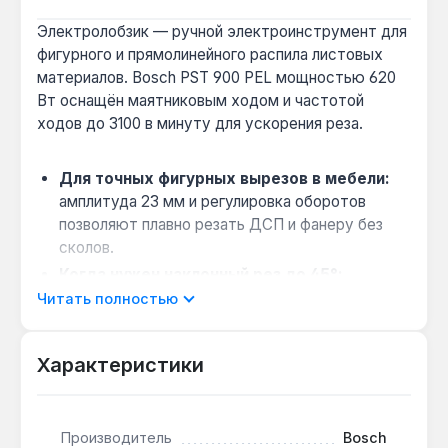
Электролобзик — ручной электроинструмент для
фигурного и прямолинейного распила листовых
материалов. Bosch PST 900 PEL мощностью 620
Вт оснащён маятниковым ходом и частотой
ходов до 3100 в минуту для ускорения реза.
Для точных фигурных вырезов в мебели:
амплитуда 23 мм и регулировка оборотов
позволяют плавно резать ДСП и фанеру без
сколов.
Когда нужен наклонный рез до 45°:
стальная штампованная подошва с наклоном до
Читать полностью
45° подходит для создания кромок под углом,
например, при монтаже плинтусов.
Характеристики
Совместимость с системой пылеудаления:
функция здува тирсы и подключение пылесоса
обеспечивают чистоту линии реза и снижают
Производитель
Bosch
запылённость в помещении.