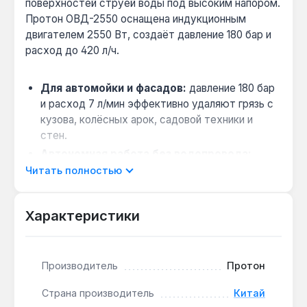
поверхностей струёй воды под высоким напором.
Протон ОВД-2550 оснащена индукционным
двигателем 2550 Вт, создаёт давление 180 бар и
расход до 420 л/ч.
Для автомойки и фасадов:
давление 180 бар
и расход 7 л/мин эффективно удаляют грязь с
кузова, колёсных арок, садовой техники и
стен.
Автономная работа без водопровода:
функция забора воды из резервуара позволяет
Читать полностью
использовать аппарат на даче или в местах без
центрального водоснабжения.
Характеристики
Удаление жировых загрязнений:
подогрев
воды до 40 °C улучшает растворение
масляных пятен и битума — полезно для мойки
Производитель
Протон
двигателя и подкапотного пространства.
Комплектация турбо-фрезой:
вращающаяся
Страна производитель
Китай
насадка увеличивает эффективность очистки