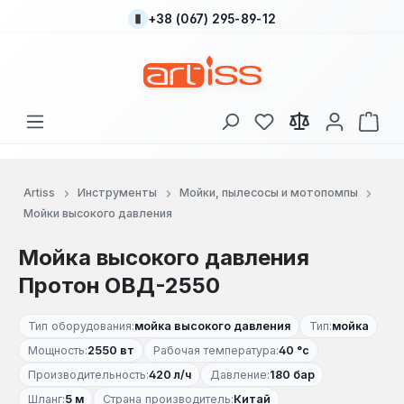
+38 (067) 295-89-12
Перейти к основному содержанию
У вас есть товары
В к
Artiss
Инструменты
Мойки, пылесосы и мотопомпы
Мойки высокого давления
Мойка высокого давления
Протон ОВД-2550
Тип оборудования:
мойка высокого давления
Тип:
мойка
Мощность:
2550 вт
Рабочая температура:
40 °c
Производительность:
420 л/ч
Давление:
180 бар
Шланг:
5 м
Страна производитель:
Китай