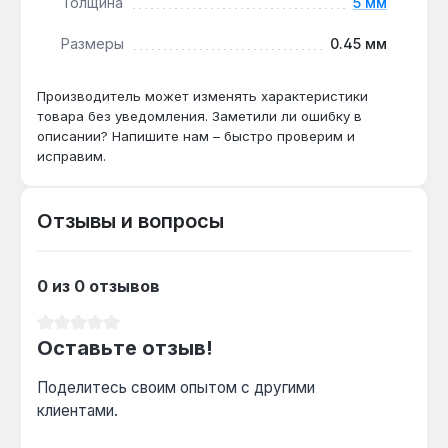
Толщина
5 мм
температура кабеля до 65 °C позволяет
использовать систему как основной или
Размеры
0.45 мм
дополнительный источник обогрева.
Производство — Германия. Гарантия 10 лет,
Производитель может изменять характеристики
доставка по Украине.
товара без уведомления. Заметили ли ошибку в
описании? Напишите нам – быстро проверим и
исправим.
Подходит ли для укладки под ламинат?
Нет — мат Hemstedt DH-7 предназначен
Отзывы и вопросы
только для плиточных покрытий
(керамическая плитка, керамогранит,
натуральный камень), так как требует
0 из 0 отзывов
укладки в клеевой раствор.
Средний рейтинг 0 из 5 звезд
Оставьте отзыв!
Какой минимальный радиус изгиба
кабеля?
Поделитесь своим опытом с другими
клиентами.
Кабель толщиной 5 мм допускает изгиб
радиусом не менее 50 мм — это позволяет