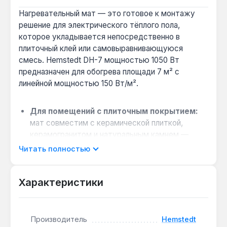
Нагревательный мат — это готовое к монтажу
решение для электрического тёплого пола,
которое укладывается непосредственно в
плиточный клей или самовыравнивающуюся
смесь. Hemstedt DH-7 мощностью 1050 Вт
предназначен для обогрева площади 7 м² с
линейной мощностью 150 Вт/м².
Для помещений с плиточным покрытием:
мат совместим с керамической плиткой,
керамогранитом и натуральным камнем —
оптимален для ванных комнат, кухонь, саун и
Читать полностью
бассейнов.
Как выбрать площадь обогрева:
если
Характеристики
требуется подогрев участка 7 м², модель DH-
7 с фиксированной мощностью 1050 Вт
обеспечивает расчётную нагрузку без
необходимости подрезки кабеля.
Производитель
Hemstedt