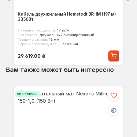
Кабель двухжильный Hemstedt BR-IM (197 м)
3350Вт
Линейная мощность:
17 вт/м
Тип кабеля:
двужильный экранированный
Толщина стяжки:
18 мм
Страна производитель:
Германия
Обычная цена:
29 619,00 ₴
Вам также может быть интересно
Пропустить галерею продуктов
В наличии