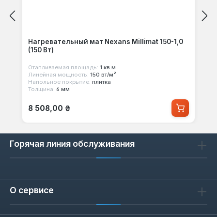
Нагревательный мат Nexans Millimat 150-1,0
(150 Вт)
Отапливаемая площадь:
1 кв.м
Линейная мощность:
150 вт/м²
Напольное покрытие:
плитка
Толщина:
6 мм
Обычная цена:
8 508,00 ₴
Горячая линия обслуживания
О сервисе