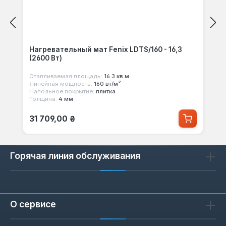
Нагревательный мат Fenix LDTS/160 - 16,3
(2600 Вт)
Отапливаемая площадь:
16.3 кв.м
Линейная мощность:
160 вт/м²
Напольное покрытие:
плитка
Толщина:
4 мм
Обычная цена:
31 709,00 ₴
Горячая линия обслуживания
О сервисе