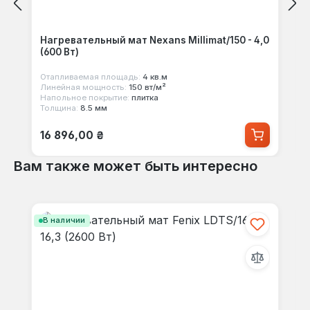
Нагревательный мат Nexans Millimat/150 - 4,0
(600 Вт)
Отапливаемая площадь:
4 кв.м
Линейная мощность:
150 вт/м²
Напольное покрытие:
плитка
Толщина:
8.5 мм
Обычная цена:
16 896,00 ₴
Вам также может быть интересно
Пропустить галерею продуктов
В наличии