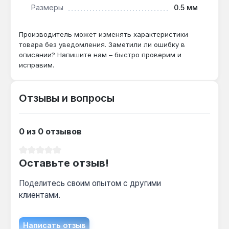
температура 65 °C обеспечивают
Размеры
0.5 мм
комфортный подогрев плитки в помещениях с
повышенной влажностью.
Производитель может изменять характеристики
товара без уведомления. Заметили ли ошибку в
описании? Напишите нам – быстро проверим и
Можно ли резать мат для подгонки под
исправим.
мебель?
Да — сетку можно подрезать и развернуть
Отзывы и вопросы
рулон, не повреждая нагревательный кабель,
что позволяет обойти зоны с унитазом или
ванной.
0 из 0 отзывов
Средний рейтинг 0 из 5 звезд
Оставьте отзыв!
Поделитесь своим опытом с другими
клиентами.
Написать отзыв