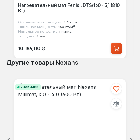
Нагревательный мат Fenix LDTS/160 - 5,1 (810
Вт)
Отапливаемая площадь:
5.1 кв.м
Линейная мощность:
160 вт/м²
Напольное покрытие:
плитка
Толщина:
4 мм
Обычная цена:
10 189,00 ₴
Другие товары Nexans
Пропустить галерею продуктов
В наличии