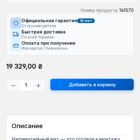
Номер продукта:
141570
Официальная гарантия
10 лет
От производителя
Быстрая доставка
По всей Украине
Оплата при получении
Или картой / безналично
Обычная цена:
19 329,00 ₴
Количество продукта: введите желаем
Добавить в корзину
Описание
Нагревательный мат — это готовое к монтажу