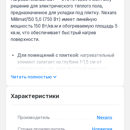
решение для электрического тёплого пола,
предназначенное для укладки под плитку. Nexans
Millimat/150 5,0 (750 Вт) имеет линейную
мощность 150 Вт/кв.м и обогреваемую площадь 5
кв.м, что обеспечивает быстрый нагрев
поверхности.
Для помещений с плиткой:
нагревательный
элемент залегает на глубине 1-1,5 см от
поверхности, что даёт быстрый выход на
режим 65 °C — подходит для ванных и кухонь.
Читать полностью
Как сэкономить на электроэнергии:
совместимость с программируемым
Характеристики
терморегулятором позволяет задавать
почасовой график — снижение расхода до 30%
по сравнению с работой без автоматики.
Производитель
Nexans
Монтаж без поднятия пола:
мат толщиной
8,5 мм укладывается прямо на стяжку, не
Страна производитель
Норвегия