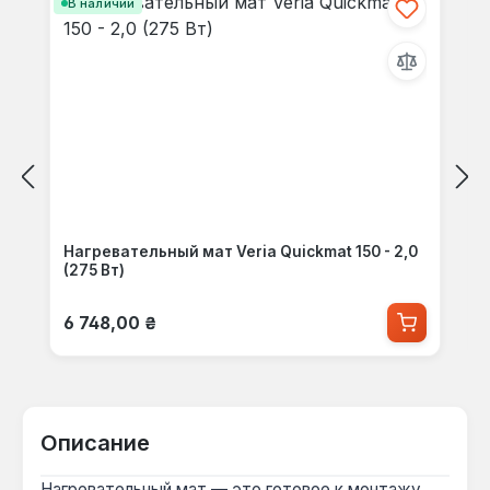
В наличии
Нагревательный мат Veria Quickmat 150 - 2,0
(275 Вт)
Обычная цена:
6 748,00 ₴
Описание
Нагревательный мат — это готовое к монтажу