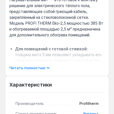
решение для электрического тёплого пола,
представляющее собой греющий кабель,
закреплённый на стекловолоконной сетке.
Модель PROFI THERM Eko-2,5 мощностью 385 Вт
и обогреваемой площадью 2,5 м² предназначена
для дополнительного обогрева помещений.
Для помещений с готовой стяжкой:
толщина мата 3 мм позволяет укладывать его
непосредственно в слой плиточного клея без
поднятия уровня пола — подходит для ванных,
Читать полностью
кухонь и коридоров.
Когда выбрать вместо кабеля в стяжке:
Характеристики
если нужен быстрый монтаж без заливки
бетона — мат укладывается за один день и
готов к укладке плитки через 24 часа.
Производитель
Profitherm
Совместимость с покрытиями:
работает
под керамической плиткой, керамогранитом,
Страна производитель
Украина