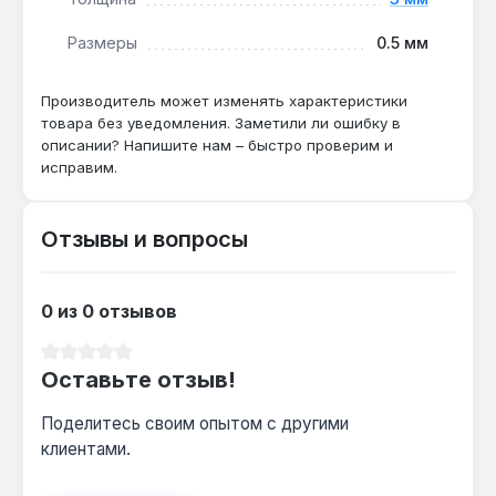
Подходит ли для укладки под ламинат?
Да — мат толщиной 3 мм и линейной
Размеры
0.5 мм
мощностью 150 Вт/м² совместим с
ламинатом при условии использования
Производитель может изменять характеристики
подложки с низким тепловым
товара без уведомления. Заметили ли ошибку в
сопротивлением.
описании? Напишите нам – быстро проверим и
исправим.
Какой терморегулятор нужен для этой
Отзывы и вопросы
модели?
Требуется терморегулятор с датчиком пола,
рассчитанный на нагрузку до 385 Вт (2 А) —
0 из 0 отзывов
подходят модели с механическим или
электронным управлением.
Средний рейтинг 0 из 5 звезд
Оставьте отзыв!
Поделитесь своим опытом с другими
клиентами.