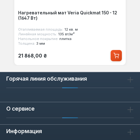
Нагревательный мат Veria Quickmat 150 - 12
(1647 Вт)
Отапливаемая площадь:
12 кв. м
Линейная мощность:
135 вт/м²
Напольное покрытие:
плитка
Толщина:
3 мм
Обычная цена:
21 868,00 ₴
Горячая линия обслуживания
О сервисе
Информация