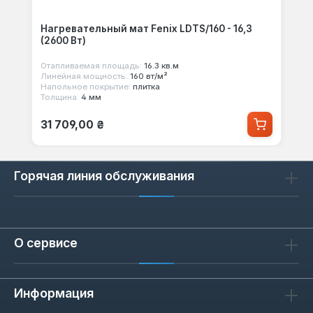
Нагревательный мат Fenix LDTS/160 - 16,3
(2600 Вт)
Отапливаемая площадь:
16.3 кв.м
Линейная мощность:
160 вт/м²
Напольное покрытие:
плитка
Толщина:
4 мм
Обычная цена:
31 709,00 ₴
Горячая линия обслуживания
О сервисе
Информация