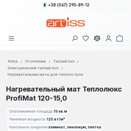
+38 (067) 295-89-12
Перейти к основному содержанию
У вас есть товары
В к
Artiss
Отопление
Теплый пол
Электрический теплый пол
Нагревательные маты для теплого пола
Нагревательный мат Теплолюкс
ProfiMat 120-15,0
Отапливаемая площадь:
15 кв.м
Линейная мощность:
120 вт/м²
Напольное покрытие:
ламинат, линолеум, плитка