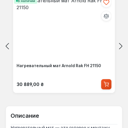
В наличии
Нагревательный мат Arnold Rak FH 21150
Обычная цена:
30 889,00 ₴
Описание
Нагревательный мат — это готовое к монтажу