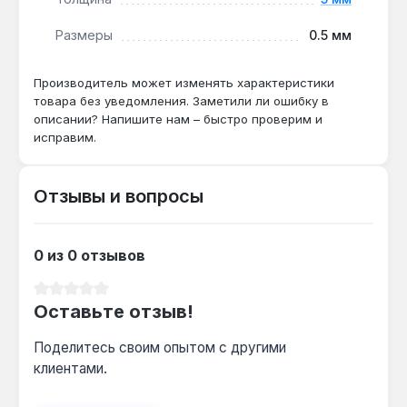
без стяжки?
Да — толщина мата 5 мм и рабочая
Размеры
0.5 мм
температура до 90 °C позволяют
монтировать его непосредственно под
Производитель может изменять характеристики
ламинат с использованием подложки, без
товара без уведомления. Заметили ли ошибку в
увеличения высоты пола более чем на 10 мм.
описании? Напишите нам – быстро проверим и
исправим.
Какой максимальный перепад
Отзывы и вопросы
напряжения допустим для работы?
Мат рассчитан на питание 220 В — при
отклонениях до 10 % (198–242 В) мощность
0 из 0 отзывов
1800 Вт сохраняется в пределах 5 %, что не
влияет на равномерность обогрева.
Средний рейтинг 0 из 5 звезд
Оставьте отзыв!
Поделитесь своим опытом с другими
клиентами.