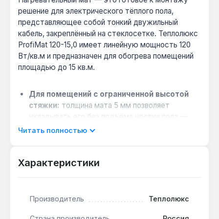
решение для электрического тёплого пола,
представляющее собой тонкий двужильный
кабель, закреплённый на стеклосетке. Теплолюкс
ProfiMat 120-15,0 имеет линейную мощность 120
Вт/кв.м и предназначен для обогрева помещений
площадью до 15 кв.м.
Для помещений с ограниченной высотой
стяжки:
толщина мата 5 мм позволяет
укладывать его без подъёма уровня пола —
подходит для ванных и кухонь в квартирах.
Читать полностью
Совместимость с финишными покрытиями:
мат рассчитан на укладку под плитку, ламинат
Характеристики
и линолеум — не требует специального клея
или грунтовки.
Электробезопасность без
Производитель
Теплолюкс
дополнительного экрана:
алюмолавсановая
лента в составе мата обеспечивает защиту от
Страна производитель
Россия