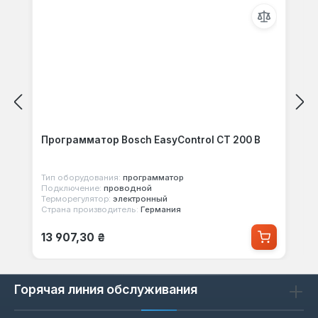
Программатор Bosch EasyControl CT 200 B
Тип оборудования:
программатор
Подключение:
проводной
Терморегулятор:
электронный
Страна производитель:
Германия
Обычная цена:
13 907,30 ₴
Горячая линия обслуживания