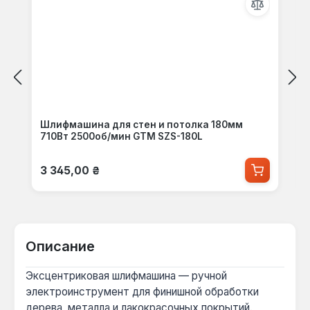
Шлифмашина для стен и потолка 180мм
710Вт 2500об/мин GTM SZS-180L
Обычная цена:
3 345,00 ₴
Описание
Эксцентриковая шлифмашина — ручной
электроинструмент для финишной обработки
дерева, металла и лакокрасочных покрытий.