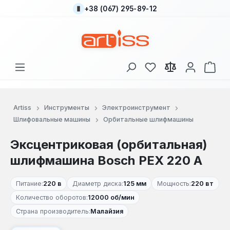
+38 (067) 295-89-12
Перейти к основному содержанию
У вас есть товары
В к
Artiss
Инструменты
Электроинструмент
Шлифовальные машины
Орбитальные шлифмашины
Эксцентриковая (орбитальная)
шлифмашина Bosch PEX 220 A
Питание:
220 в
Диаметр диска:
125 мм
Мощность:
220 вт
Количество оборотов:
12000 об/мин
Страна производитель:
Малайзия