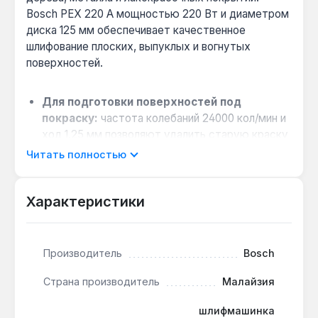
Bosch PEX 220 A мощностью 220 Вт и диаметром
диска 125 мм обеспечивает качественное
шлифование плоских, выпуклых и вогнутых
поверхностей.
Для подготовки поверхностей под
покраску:
частота колебаний 24000 кол/мин и
ход 1,25 мм позволяют удалить старую краску
или выровнять шпаклёвку без глубоких
Читать полностью
царапин, сокращая время финишной обработки.
Работа в помещении без пыли:
система
Характеристики
микрофильтрации улавливает мелкие частицы,
что важно при шлифовке гипсокартона или
дерева в жилых комнатах — не требуется
дополнительный пылесос.
Производитель
Bosch
Удобство при длительной работе:
мягкая
Страна производитель
Малайзия
резиновая накладка на основной рукоятке
снижает вибрацию, а дополнительная рукоятка
шлифмашинка