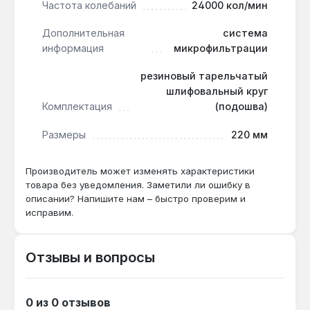
Частота колебаний
24000 кол/мин
Подходит ли для шлифовки
Дополнительная
система
гипсокартона?
информация
микрофильтрации
Да — система микрофильтрации улавливает
мелкую пыль, а частота колебаний 24000 кол/
резиновый тарельчатый
мин обеспечивает гладкую поверхность без
шлифовальный круг
рисок.
Комплектация
(подошва)
Размеры
220 мм
Можно ли работать без пылесоса?
Да — встроенная микрофильтрация собирает
Производитель может изменять характеристики
до 90% пыли в контейнер, что достаточно
товара без уведомления. Заметили ли ошибку в
описании? Напишите нам – быстро проверим и
для кратковременных работ в помещении.
исправим.
Отзывы и вопросы
0 из 0 отзывов