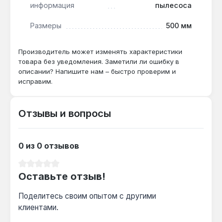
информация
пылесоса
Да — регулировка оборотов до 12000 об/мин
и частота колебаний 220 кол/мин позволяют
Размеры
500 мм
снизить скорость для деликатной обработки
лака без перегрева.
Производитель может изменять характеристики
товара без уведомления. Заметили ли ошибку в
Как часто нужно менять шлифовальный
описании? Напишите нам – быстро проверим и
исправим.
круг?
Замена требуется по мере износа абразива
— механизм быстрой смены липучки
Отзывы и вопросы
позволяет сделать это за несколько секунд,
что ускоряет работу.
0 из 0 отзывов
Средний рейтинг 0 из 5 звезд
Оставьте отзыв!
Поделитесь своим опытом с другими
клиентами.