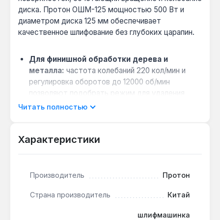
диска. Протон ОШМ-125 мощностью 500 Вт и
диаметром диска 125 мм обеспечивает
качественное шлифование без глубоких царапин.
Для финишной обработки дерева и
металла:
частота колебаний 220 кол/мин и
регулировка оборотов до 12000 об/мин
позволяют подобрать режим для удаления
старого покрытия или полировки.
Читать полностью
Работа в ограниченных условиях:
компактные размеры и небольшой вес
Характеристики
облегчают обработку вертикальных
поверхностей и труднодоступных мест,
например, мебельных фасадов.
Производитель
Протон
Защита от пыли:
повышенная пылезащита
двигателя и возможность подключения
Страна производитель
Китай
пылесоса поддерживают чистоту на рабочем
месте и продлевают срок службы
шлифмашинка