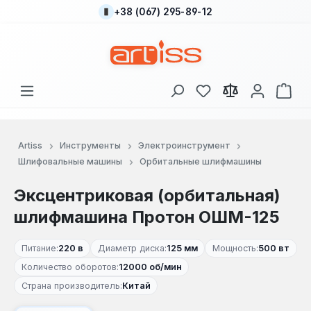
+38 (067) 295-89-12
Перейти к основному содержанию
У вас есть товары
В к
Artiss
Инструменты
Электроинструмент
Шлифовальные машины
Орбитальные шлифмашины
Эксцентриковая (орбитальная)
шлифмашина Протон ОШМ-125
Питание:
220 в
Диаметр диска:
125 мм
Мощность:
500 вт
Количество оборотов:
12000 об/мин
Страна производитель:
Китай