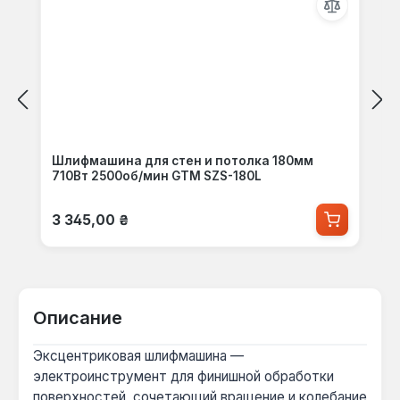
Шлифмашина для стен и потолка 180мм
710Вт 2500об/мин GTM SZS-180L
Обычная цена:
3 345,00 ₴
Описание
Эксцентриковая шлифмашина —
электроинструмент для финишной обработки
поверхностей, сочетающий вращение и колебание