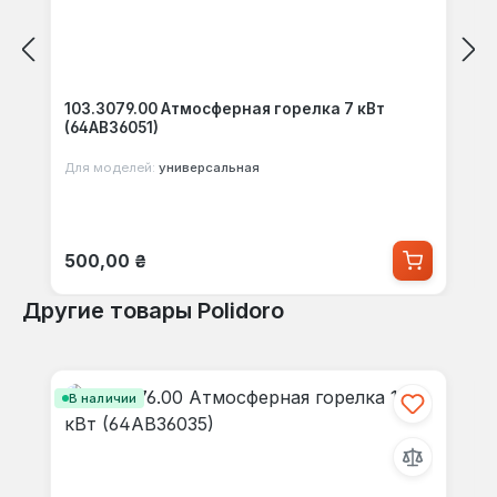
103.3079.00 Атмосферная горелка 7 кВт
(64АВ36051)
Для моделей:
универсальная
Обычная цена:
500,00 ₴
Другие товары Polidoro
Пропустить галерею продуктов
В наличии