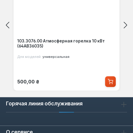
103.3076.00 Атмосферная горелка 10 кВт
(64АВ36035)
Для моделей:
универсальная
Обычная цена:
500,00 ₴
Горячая линия обслуживания
О сервисе