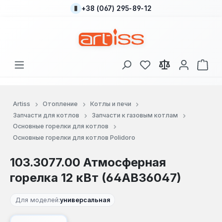
+38 (067) 295-89-12
Перейти к основному содержанию
У вас есть товары
В к
Artiss
Отопление
Котлы и печи
Запчасти для котлов
Запчасти к газовым котлам
Основные горелки для котлов
Основные горелки для котлов Polidoro
103.3077.00 Атмосферная
горелка 12 кВт (64АВ36047)
Для моделей:
универсальная