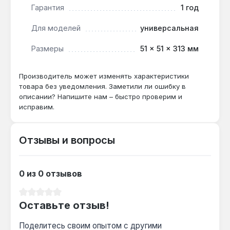
Гарантия
1 год
Для моделей
универсальная
Подходит ли для котлов мощностью до
24 кВт?
Размеры
51 × 51 × 313 мм
Да — горелка рассчитана на 12 кВт, для
двухконтурных котлов большей мощности
Производитель может изменять характеристики
потребуется установка двух таких горелок
товара без уведомления. Заметили ли ошибку в
или выбор модели с большей
описании? Напишите нам – быстро проверим и
производительностью.
исправим.
Отзывы и вопросы
Как часто нужно чистить инжекторы?
При использовании магистрального газа — раз
в 2 года, при сжиженном газе — ежегодно,
0 из 0 отзывов
так как диаметр сопла 2,9 мм чувствителен к
засорению.
Средний рейтинг 0 из 5 звезд
Оставьте отзыв!
Поделитесь своим опытом с другими