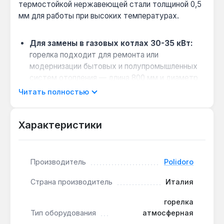
термостойкой нержавеющей стали толщиной 0,5
мм для работы при высоких температурах.
Для замены в газовых котлах 30-35 кВт:
горелка подходит для ремонта или
модернизации бытовых и полупромышленных
систем отопления — длина 800 мм и диаметр
60 мм совместимы с большинством
Читать полностью
стандартных камер сгорания.
Переход с природного на сжиженный газ:
Характеристики
достаточно заменить комплект инжекторов —
перенастройка не требует замены всей
горелки, что сокращает время обслуживания.
Производитель
Polidoro
Стабильное горение на максимальном
режиме:
конструкция обеспечивает
Страна производитель
Италия
равномерное пламя и низкий уровень шума
даже при полной нагрузке 33 кВт.
горелка
Тип оборудования
атмосферная