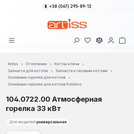
+38 (067) 295-89-12
Перейти к основному содержанию
У вас есть товары
В к
Artiss
Отопление
Котлы и печи
Запчасти для котлов
Запчасти к газовым котлам
Основные горелки для котлов
Основные горелки для котлов Polidoro
104.0722.00 Атмосферная
горелка 33 кВт
Для моделей:
универсальная