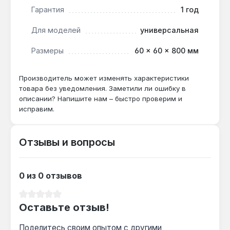
Горелка Polidoro 104.0722.00 применяется в
Гарантия
1 год
бытовых и полупромышленных системах
отопления мощностью до 33 кВт. Производство
Для моделей
универсальная
— Италия. Гарантия 1 год, доставка по Украине.
Размеры
60 × 60 × 800 мм
Подходит ли для котла мощностью 24
Производитель может изменять характеристики
кВт?
товара без уведомления. Заметили ли ошибку в
Да — горелка 33 кВт может работать на
описании? Напишите нам – быстро проверим и
пониженной мощности, но для оптимальной
исправим.
эффективности рекомендуется
использовать в котлах 30-35 кВт.
Отзывы и вопросы
Как часто нужно менять инжекторы?
0 из 0 отзывов
При смене типа газа — однократно, в
комплекте с горелкой поставляются
Средний рейтинг 0 из 5 звезд
инжекторы для природного и сжиженного
Оставьте отзыв!
газа.
Поделитесь своим опытом с другими