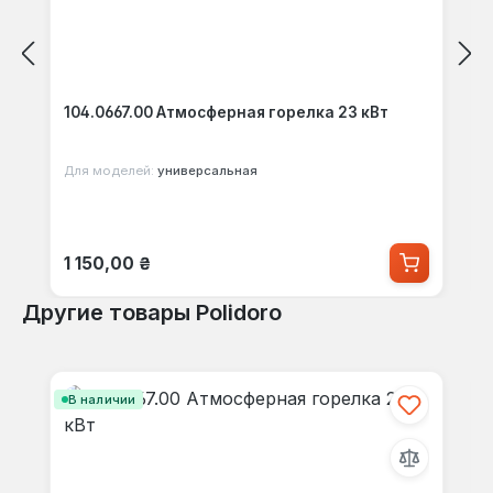
104.0667.00 Атмосферная горелка 23 кВт
Для моделей:
универсальная
Обычная цена:
1 150,00 ₴
Другие товары Polidoro
Пропустить галерею продуктов
В наличии