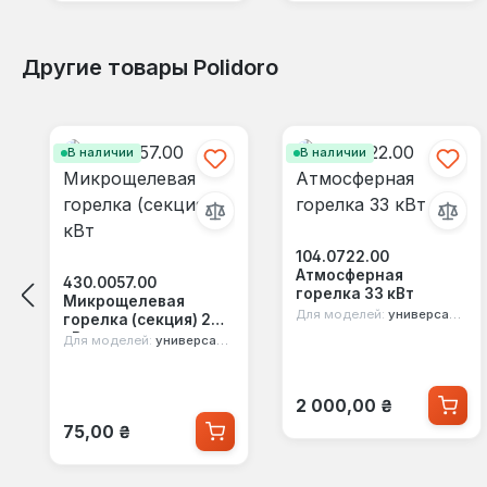
Другие товары Polidoro
Пропустить галерею продуктов
В наличии
В наличии
104.0722.00
Атмосферная
430.0057.00
горелка 33 кВт
Микрощелевая
Для моделей:
универсальная
горелка (секция) 2
кВт
Для моделей:
универсальная
Обычная цена:
2 000,00 ₴
Обычная цена:
75,00 ₴