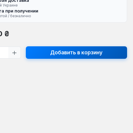
рая доставка
й Украине
а при получении
ртой / безналично
на:
0 ₴
тво продукта: введите желаемое кол
Добавить в корзину