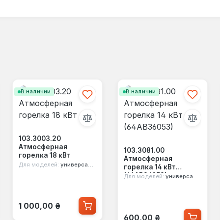
В наличии
В наличии
103.3003.20
Атмосферная
103.3081.00
горелка 18 кВт
Атмосферная
Для моделей:
универсальная
горелка 14 кВт
(64АВ36053)
Для моделей:
универсальная
Обычная цена:
1 000,00 ₴
Обычная цена:
600,00 ₴