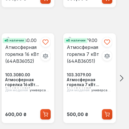
В наличии
В наличии
103.3080.00
103.3079.00
Атмосферная
Атмосферная
горелка 16 кВт
горелка 7 кВт
(64АВ36052)
(64АВ36051)
Для моделей:
универсальная
Для моделей:
универсальная
Обычная цена:
Обычная цена:
600,00 ₴
500,00 ₴