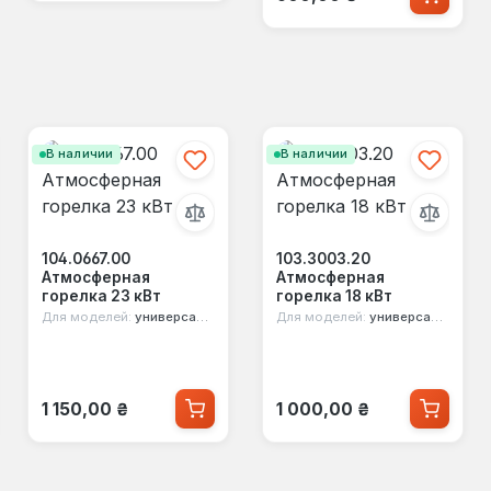
В наличии
В наличии
104.0667.00
103.3003.20
Атмосферная
Атмосферная
горелка 23 кВт
горелка 18 кВт
Для моделей:
универсальная
Для моделей:
универсальная
Обычная цена:
Обычная цена:
1 150,00 ₴
1 000,00 ₴