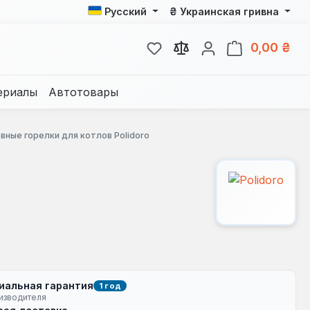
₴
Русский
Украинская гривна
У вас есть товары из спис
В к
0,00 ₴
ериалы
Автотовары
вные горелки для котлов Polidoro
иальная гарантия
1 год
изводителя