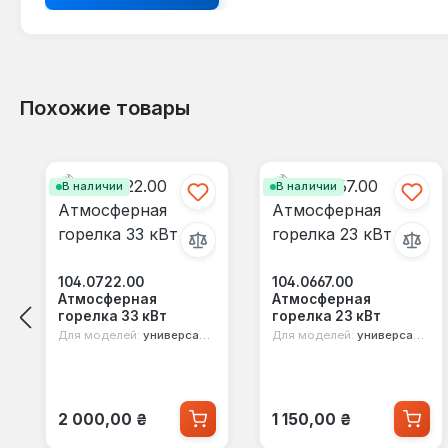
Похожие товары
Пропустить галерею продуктов
В наличии
В наличии
104.0722.00
104.0667.00
Атмосферная
Атмосферная
горелка 33 кВт
горелка 23 кВт
Для моделей:
универсальная
Для моделей:
универсальная
Обычная цена:
Обычная цена:
2 000,00 ₴
1 150,00 ₴