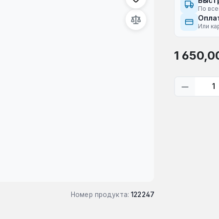
Быст
По все
Оплат
Или ка
Обычная це
1 650,0
Количес
Номер продукта:
122247