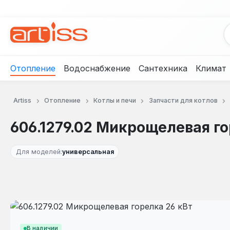
рейти к основному содержанию
Перейти к поиску
Перейти к основной навигации
Отопление
Водоснабжение
Сантехника
Климат
Artiss
Отопление
Котлы и печи
Запчасти для котлов
606.1279.02 Микрощелевая го
Для моделей:
универсальная
Пропустить галерею изображений
В наличии