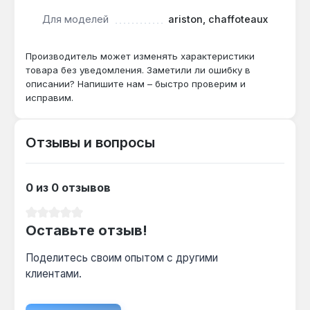
Для моделей
ariston, chaffoteaux
Горелка подходит для восстановления
работоспособности котлов мощностью 65 кВт.
Использование оригинальной запчасти сохраняет
Производитель может изменять характеристики
товара без уведомления. Заметили ли ошибку в
заводские параметры безопасности и
описании? Напишите нам – быстро проверим и
эффективности. Производство — Италия.
исправим.
Гарантия 1 год, доставка по Украине.
Отзывы и вопросы
0 из 0 отзывов
Средний рейтинг 0 из 5 звезд
Оставьте отзыв!
Поделитесь своим опытом с другими
клиентами.