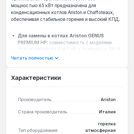
мощностью 65 кВт предназначена для
конденсационных котлов Ariston и Chaffoteaux,
обеспечивая стабильное горение и высокий КПД.
Для замены в котлах Ariston GENUS
PREMIUM HP:
совместимость с моделями
GENUS PREMIUM (EVO) HP и Chaffoteaux TALIA
GREEN (EVO) SYSTEM HP гарантирует точное
Читать полностью
соответствие параметрам газовой арматуры.
Устойчивость к коррозии в
Характеристики
конденсационном режиме:
материалы
горелки стойки к воздействию конденсата,
образующегося при работе с высоким КПД,
что продлевает срок службы.
Производитель
Ariston
Простота обслуживания:
конструкция
Страна производитель
Италия
позволяет проводить чистку и замену без
сложного демонтажа котла, сокращая время
горелка
ремонта.
Тип оборудования
атмосферная