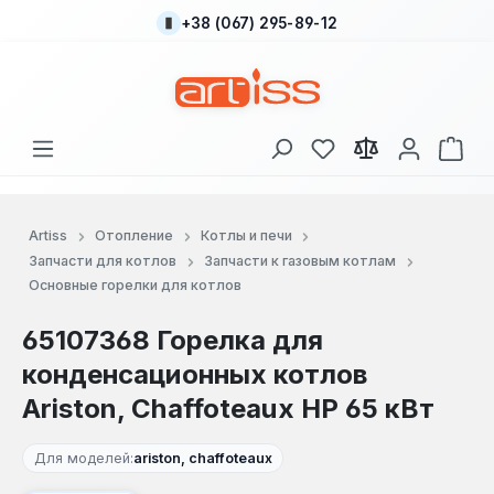
+38 (067) 295-89-12
Перейти к основному содержанию
У вас есть товары
В к
Artiss
Отопление
Котлы и печи
Запчасти для котлов
Запчасти к газовым котлам
Основные горелки для котлов
65107368 Горелка для
конденсационных котлов
Ariston, Chaffoteaux HP 65 кВт
Для моделей:
ariston, chaffoteaux