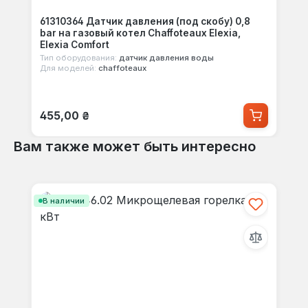
61310364 Датчик давления (под скобу) 0,8
bar на газовый котел Chaffoteaux Elexia,
Elexia Comfort
Тип оборудования:
датчик давления воды
Для моделей:
chaffoteaux
Обычная цена:
455,00 ₴
Вам также может быть интересно
Пропустить галерею продуктов
В наличии