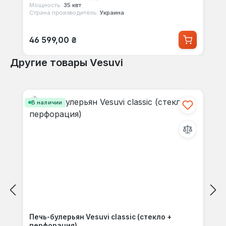
Мощность:
35 квт
Страна производитель:
Украина
Обычная цена:
46 599,00 ₴
Другие товары Vesuvi
Пропустить галерею продуктов
В наличии
Печь-булерьян Vesuvi classic (стекло +
перфорация)