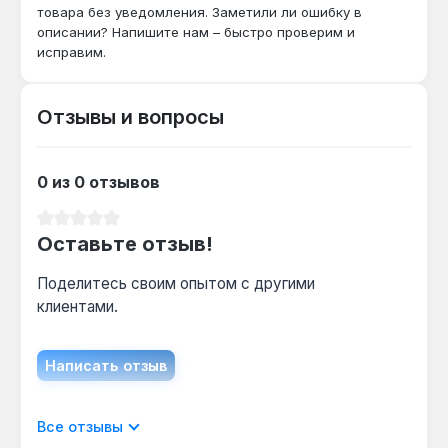
товара без уведомления. Заметили ли ошибку в
Да — мощность 35 кВт и объём обогрева
описании? Напишите нам – быстро проверим и
1000 м³ обеспечивают достаточный прогрев
исправим.
для теплицы такой площади при условии
хорошей теплоизоляции.
Отзывы и вопросы
Как часто нужно загружать дрова при
режиме тления?
0 из 0 отзывов
Одна закладка топлива в камеру объёмом
Средний рейтинг 0 из 5 звезд
200 л обеспечивает до 8-12 часов работы,
Оставьте отзыв!
что позволяет планировать загрузку раз в
сутки.
Поделитесь своим опытом с другими
клиентами.
Написать отзыв
Отображать отзывы только на текущем
Все отзывы
языке.