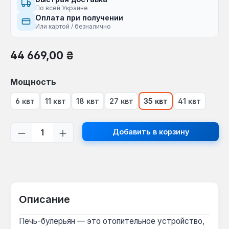
По всей Украине
Оплата при получении
Или картой / безналично
Обычная цена:
44 669,00 ₴
Выберите
Мощность
6 квт
11 квт
18 квт
27 квт
35 квт
41 квт
Количество продукта: введите желаем
Добавить в корзину
Описание
Печь-булерьян — это отопительное устройство,