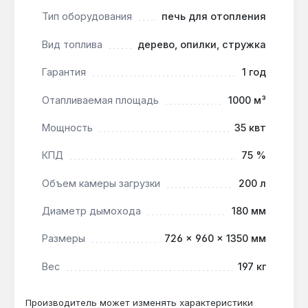
централизованного энергоснабжения.
Тип оборудования
печь для отопления
Контроль горения и безопасность:
заслонки
регулируют интенсивность горения, а
Вид топлива
дерево, опилки, стружка
запатентованные запорные механизмы
Гарантия
1 год
повышают безопасность эксплуатации.
Длительная работа на одной загрузке:
Отапливаемая площадь
1000 м³
режим тления обеспечивает до 8-12 часов
непрерывного обогрева, сокращая частоту
Мощность
35 квт
загрузки дров.
КПД
75 %
Печь Vesuvi classic со стеклом подходит для
Объем камеры загрузки
200 л
отопления помещений объёмом до 1000 м³ —
частных домов, дач, мастерских, теплиц.
Диаметр дымохода
180 мм
Производство — Украина. Гарантия 1 год,
Размеры
726 × 960 × 1350 мм
доставка по Украине.
Вес
197 кг
Подходит ли для отопления теплицы
Производитель может изменять характеристики
площадью 200 м²?