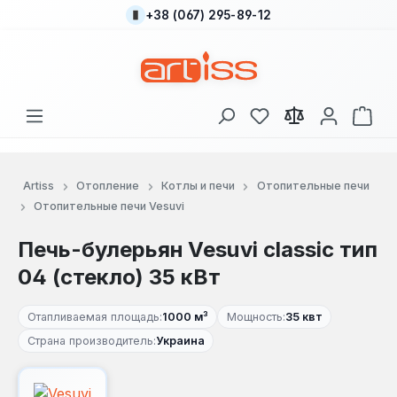
+38 (067) 295-89-12
Перейти к основному содержанию
У вас есть товары
В к
Artiss
Отопление
Котлы и печи
Отопительные печи
Отопительные печи Vesuvi
Печь-булерьян Vesuvi classic тип
04 (стекло) 35 кВт
Отапливаемая площадь:
1000 м³
Мощность:
35 квт
Страна производитель:
Украина