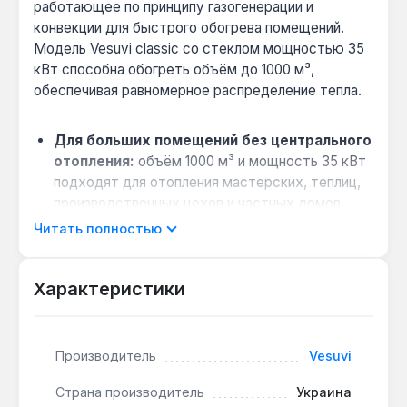
работающее по принципу газогенерации и
конвекции для быстрого обогрева помещений.
Модель Vesuvi classic со стеклом мощностью 35
кВт способна обогреть объём до 1000 м³,
обеспечивая равномерное распределение тепла.
Для больших помещений без центрального
отопления:
объём 1000 м³ и мощность 35 кВт
подходят для отопления мастерских, теплиц,
производственных цехов и частных домов
площадью до 250 м².
Читать полностью
Выбор топлива из доступных материалов:
работает на дровах, стружке, опилках — это
Характеристики
позволяет использовать отходы
деревообработки для снижения затрат на
отопление.
Производитель
Vesuvi
Автономность без электричества:
не
требует подключения к электросети, что
Страна производитель
Украина
делает её пригодной для дач и объектов без