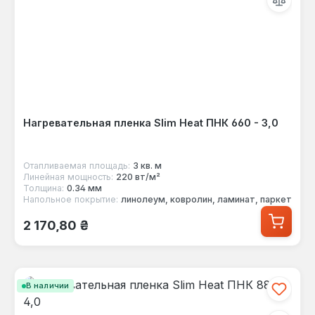
Нагревательная пленка Slim Heat ПНК 660 - 3,0
Отапливаемая площадь:
3 кв. м
Линейная мощность:
220 вт/м²
Толщина:
0.34 мм
Напольное покрытие:
линолеум, ковролин, ламинат, паркет
Обычная цена:
2 170,80 ₴
В наличии