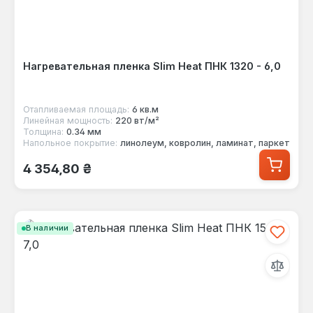
Нагревательная пленка Slim Heat ПНК 1320 - 6,0
Отапливаемая площадь:
6 кв.м
Линейная мощность:
220 вт/м²
Толщина:
0.34 мм
Напольное покрытие:
линолеум, ковролин, ламинат, паркет
Обычная цена:
4 354,80 ₴
В наличии