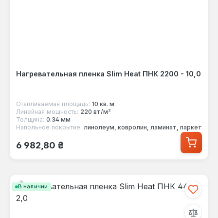
Нагревательная пленка Slim Heat ПНК 2200 - 10,0
Отапливаемая площадь:
10 кв. м
Линейная мощность:
220 вт/м²
Толщина:
0.34 мм
Напольное покрытие:
линолеум, ковролин, ламинат, паркет
Обычная цена:
6 982,80 ₴
В наличии