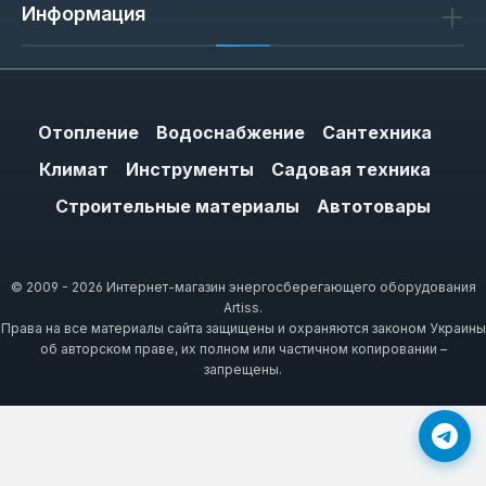
Информация
Slim Heat совместима с большинством
финишных материалов: ламинатом,
линолеумом, ковролином и паркетом. Для
ламината и паркета рекомендуется
Отопление
Водоснабжение
Сантехника
использовать подложку с отражающим
Климат
слоем, чтобы направить тепло вверх и
Инструменты
Садовая техника
избежать перегрева покрытия. Под
Строительные материалы
Автотовары
линолеум и ковролин пленка укладывается
с теплоизоляцией из вспененного
полиэтилена — это предотвращает потери
© 2009 - 2026 Интернет-магазин энергосберегающего оборудования
тепла в перекрытие.
Artiss.
Права на все материалы сайта защищены и охраняются законом Украины
об авторском праве, их полном или частичном копировании –
При монтаже под паркет важно учитывать,
запрещены.
что максимальная температура на
поверхности не должна превышать 27 °C,
чтобы не деформировать древесину. Slim
Heat с терморегулятором позволяет точно