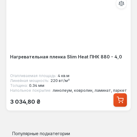
Нагревательная пленка Slim Heat ПНК 880 - 4,0
Отапливаемая площадь:
4 кв.м
Линейная мощность:
220 вт/м²
Толщина:
0.34 мм
Напольное покрытие:
линолеум, ковролин, ламинат, паркет
Обычная цена:
3 034,80 ₴
Популярные подкатегории