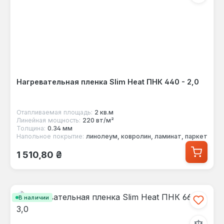
Нагревательная пленка Slim Heat ПНК 440 - 2,0
Отапливаемая площадь:
2 кв.м
Линейная мощность:
220 вт/м²
Толщина:
0.34 мм
Напольное покрытие:
линолеум, ковролин, ламинат, паркет
Обычная цена:
1 510,80 ₴
В наличии