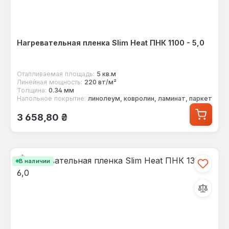
Нагревательная пленка Slim Heat ПНК 1100 - 5,0
Отапливаемая площадь:
5 кв.м
Линейная мощность:
220 вт/м²
Толщина:
0.34 мм
Напольное покрытие:
линолеум, ковролин, ламинат, паркет
Обычная цена:
3 658,80 ₴
В наличии