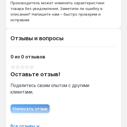
— требуется внешнее поджигающее устройство.
Производитель может изменять характеристики
Производство — Украина. Гарантия 1 год,
товара без уведомления. Заметили ли ошибку в
доставка по Украине.
описании? Напишите нам – быстро проверим и
исправим.
Отзывы и вопросы
0 из 0 отзывов
Средний рейтинг 0 из 5 звезд
Оставьте отзыв!
Поделитесь своим опытом с другими
клиентами.
Написать отзыв
Отображать отзывы только на текущем
Все отзывы