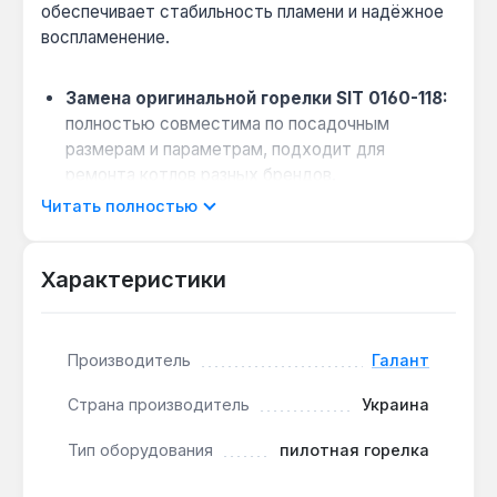
обеспечивает стабильность пламени и надёжное
воспламенение.
Замена оригинальной горелки SIT 0160-118:
полностью совместима по посадочным
размерам и параметрам, подходит для
ремонта котлов разных брендов.
Точная подача газа:
инжектор диаметром
Читать полностью
0,41 мм (артикул 100-001) формирует
стабильное пилотное пламя с оптимальным
Характеристики
расходом топлива.
Подключение термопары:
отдельное
отверстие позволяет установить датчик
Производитель
Галант
контроля пламени для автоматики
безопасности.
Страна производитель
Украина
Резьбовой подвод газа 4 мм упрощает монтаж.
Тип оборудования
пилотная горелка
Горелка не имеет встроенного электрода розжига