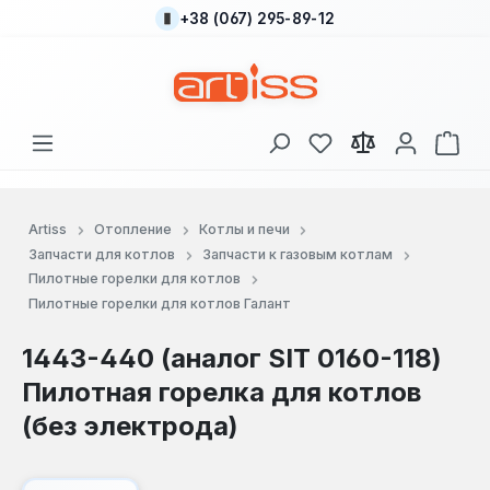
+38 (067) 295-89-12
Перейти к основному содержанию
У вас есть товары
В к
Artiss
Отопление
Котлы и печи
Запчасти для котлов
Запчасти к газовым котлам
Пилотные горелки для котлов
Пилотные горелки для котлов Галант
1443-440 (аналог SIT 0160-118)
Пилотная горелка для котлов
(без электрода)