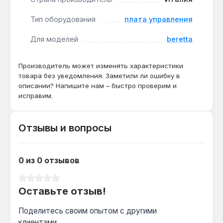
трансформатора устраняет 90% таких
проблем.
Тип оборудования
плата управления
Для моделей
beretta
Производство — Италия. Гарантия 1 год, доставка
по Украине.
Производитель может изменять характеристики
товара без уведомления. Заметили ли ошибку в
описании? Напишите нам – быстро проверим и
Подходит ли для котлов Beretta Ciao N 24
исправим.
CSI?
Да — модель Ciao N совместима с линейками
Super Kompact и Boiler, включая модификации
Отзывы и вопросы
24 CSI и 24 RSI с электронным розжигом.
0 из 0 отзывов
Можно ли установить без вызова
мастера?
Средний рейтинг 0 из 5 звезд
Оставьте отзыв!
Да — при наличии мультиметра и навыков
работы с электрооборудованием 230 В
Поделитесь своим опытом с другими
замена выполняется за 10-15 минут, но
клиентами.