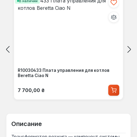
В наличии
R10030433 Плата управления для котлов
Beretta Ciao N
Обычная цена:
7 700,00 ₴
Описание
Трансформатор розжига — компонент системы