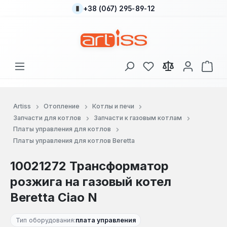
+38 (067) 295-89-12
Перейти к основному содержанию
У вас есть товары
В к
Artiss
Отопление
Котлы и печи
Запчасти для котлов
Запчасти к газовым котлам
Платы управления для котлов
Платы управления для котлов Beretta
10021272 Трансформатор
розжига на газовый котел
Beretta Ciao N
Тип оборудования:
плата управления