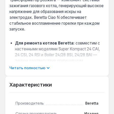
зажигания газового котла, генерирующий высокое
напряжение для образования искры на
электродах. Beretta Ciao N обеспечивает
стабильное воспламенение горелки при каждом
запуске.
Для ремонта котлов Beretta:
совместим с
настенными моделями Super Kompact 24 CAI,
24 CSI, 24 RSI и Boiler 24/28 BSI, 24/28 BAI —
точное соответствие оригинальным
электрическим схемам.
Читать полностью
Конструкция отдельного модуля:
упрощает
диагностику и замену без демонтажа других
Характеристики
узлов котла, сокращая время ремонта до 15-20
минут.
Признаки неисправности:
отсутствие искры,
Производитель
Beretta
повторные попытки розжига, код ошибки
зажигания на дисплее — замена
Страна производитель
Италия