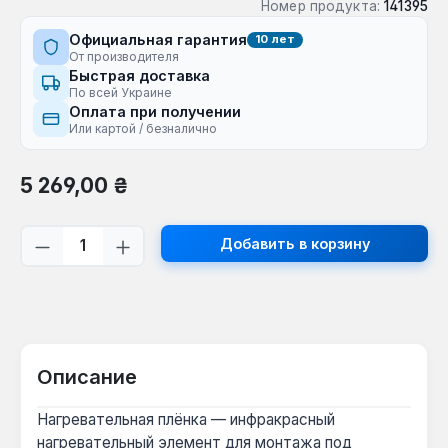
Номер продукта:
141395
Официальная гарантия
10 лет
От производителя
Быстрая доставка
По всей Украине
Оплата при получении
Или картой / безналично
Обычная цена:
5 269,00 ₴
Количество продукта: введите желаем
Добавить в корзину
Описание
Нагревательная плёнка — инфракрасный
нагревательный элемент для монтажа под