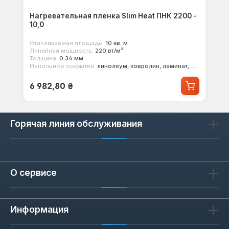
Нагревательная пленка Slim Heat ПНК 2200 -
10,0
Отапливаемая площадь:
10 кв. м
Линейная мощность:
220 вт/м²
Толщина:
0.34 мм
Напольное покрытие:
линолеум, ковролин, ламинат, паркет
Обычная цена:
6 982,80 ₴
Горячая линия обслуживания
О сервисе
Информация