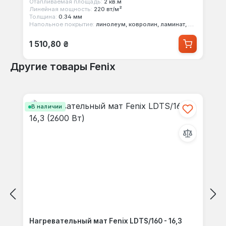
Отапливаемая площадь:
2 кв.м
Линейная мощность:
220 вт/м²
Толщина:
0.34 мм
Напольное покрытие:
линолеум, ковролин, ламинат, паркет
Обычная цена:
1 510,80 ₴
Другие товары Fenix
Пропустить галерею продуктов
В наличии
Нагревательный мат Fenix LDTS/160 - 16,3