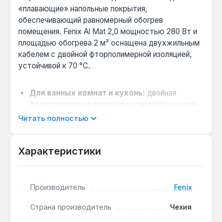
«плавающие» напольные покрытия,
обеспечивающий равномерный обогрев
помещения. Fenix Al Mat 2,0 мощностью 280 Вт и
площадью обогрева 2 м² оснащена двухжильным
кабелем с двойной фторполимерной изоляцией,
устойчивой к 70 °C.
Для ванных комнат и кухонь:
двойная
фторполимерная изоляция и самозатухающие
материалы позволяют использовать плёнку в
Читать полностью
помещениях с повышенной влажностью, где
другие плёночные нагреватели не
Характеристики
рекомендованы.
Совместимость с ламинатом и паркетной
доской:
толщина 1,7 мм и алюминиевая
подложка с ПЭ-тканью обеспечивают
Производитель
Fenix
механическую стойкость при укладке под
Страна производитель
Чехия
«плавающие» покрытия без поднятия уровня
пола.