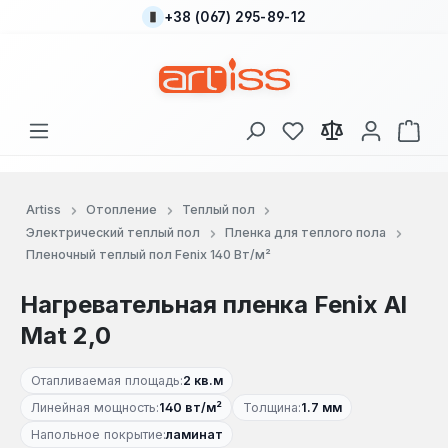
+38 (067) 295-89-12
Перейти к основному содержанию
У вас есть товары
В к
Artiss
Отопление
Теплый пол
Электрический теплый пол
Пленка для теплого пола
Пленочный теплый пол Fenix 140 Вт/м²
Нагревательная пленка Fenix Al
Mat 2,0
Отапливаемая площадь:
2 кв.м
Линейная мощность:
140 вт/м²
Толщина:
1.7 мм
Напольное покрытие:
ламинат