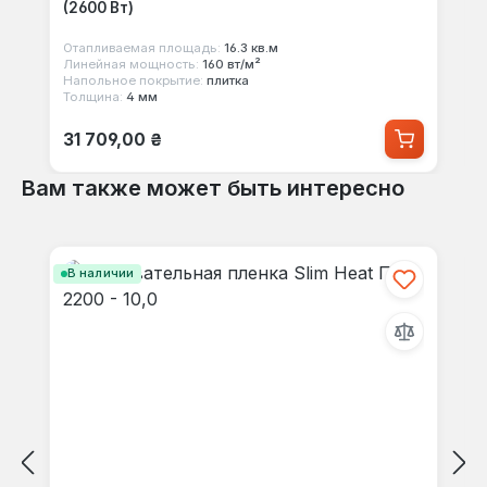
(2600 Вт)
Отапливаемая площадь:
16.3 кв.м
Линейная мощность:
160 вт/м²
Напольное покрытие:
плитка
Толщина:
4 мм
Обычная цена:
31 709,00 ₴
Вам также может быть интересно
Пропустить галерею продуктов
В наличии