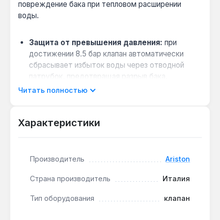
повреждение бака при тепловом расширении
воды.
Защита от превышения давления:
при
достижении 8.5 бар клапан автоматически
сбрасывает избыток воды через отводной
патрубок, предотвращая разрыв бака.
Предотвращение обратного потока:
Читать полностью
встроенный обратный клапан не дает горячей
воде из бойлера уходить в магистраль
Характеристики
холодного водоснабжения.
Проверка работоспособности:
рычаг
позволяет принудительно открыть клапан для
Производитель
Ariston
тестирования и обслуживания без демонтажа.
Страна производитель
Италия
Клапан обязателен для установки на линии подачи
холодной воды перед водонагревателем.
Тип оборудования
клапан
Производство — Италия. Гарантия 1 год, доставка