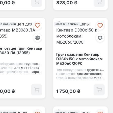
ычная цена:
Обычная цена:
0,00 ₴
823,00 ₴
 в наличии
Нет в наличии
нтозацеп для Кентавр
060 ЛА (13055)
Грунтозацепы Кентавр
D380х150 к мотоблокам
МБ2060/2090
 оборудования:
грунтозацеп
начение:
для мотоблока
Тип оборудования:
грунтозацеп
ана производитель:
Украина
Назначение:
для мотоблока
Страна производитель:
Украина
ычная цена:
Обычная цена:
0,00 ₴
1 750,00 ₴
 в наличии
Нет в наличии