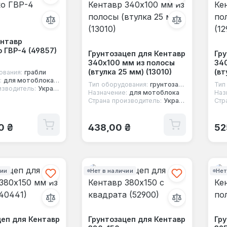
ентавр
 ГВР-4 (49857)
Грунтозацеп для Кентавр
Гру
340х100 мм из полосы
340
(втулка 25 мм) (13010)
(вт
ования:
грабли
:
для мотоблока/минитрактора
Тип оборудования:
грунтозацеп
Тип
изводитель:
Украина
Назначение:
для мотоблока
Наз
Страна производитель:
Украина
Стр
 цена:
Обычная цена:
Об
0 ₴
438,00 ₴
52
чии
Нет в наличии
Нет
цеп для Кентавр
Грунтозацеп для Кентавр
Гру