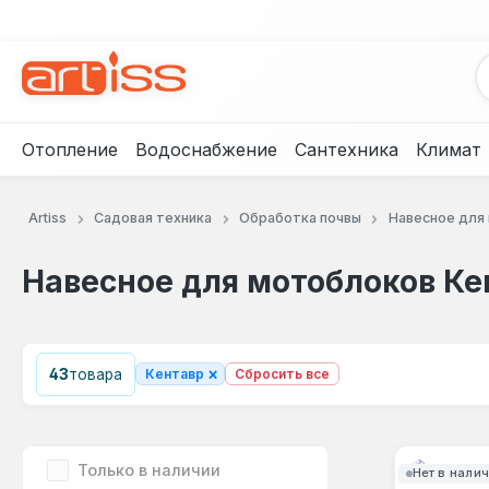
рейти к основному содержанию
Перейти к поиску
Перейти к основной навигации
Отопление
Водоснабжение
Сантехника
Климат
Artiss
Садовая техника
Обработка почвы
Навесное для
Навесное для мотоблоков Ке
×
43
товара
Кентавр
Сбросить все
Только в наличии
Нет в нали