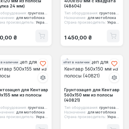
х120 мм из полосы
400х150 мм с квадрата
улка 24 мм)
(48604)
 оборудования:
грунтозацеп
Тип оборудования:
грунтозацеп
начение:
для мотоблока
Назначение:
для мотоблока
ана производитель:
Украина
Страна производитель:
Украина
ычная цена:
Обычная цена:
0,00 ₴
1 450,00 ₴
 в наличии
Нет в наличии
нтозацеп для Кентавр
Грунтозацеп для Кентавр
х155 мм из полосы
560х150 мм из полосы
(40821)
 оборудования:
грунтозацеп
Тип оборудования:
грунтозацеп
начение:
для мотоблока
Назначение:
для мотоблока
ана производитель:
Украина
Страна производитель:
Украина