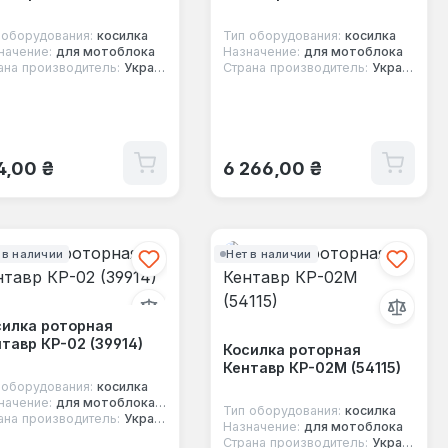
 оборудования:
косилка
Тип оборудования:
косилка
начение:
для мотоблока
Назначение:
для мотоблока
ана производитель:
Украина
Страна производитель:
Украина
ычная цена:
Обычная цена:
4,00 ₴
6 266,00 ₴
 в наличии
Нет в наличии
силка роторная
тавр КР-02 (39914)
Косилка роторная
Кентавр КР-02М (54115)
 оборудования:
косилка
начение:
для мотоблока/минитрактора
Тип оборудования:
косилка
ана производитель:
Украина
Назначение:
для мотоблока
Страна производитель:
Украина