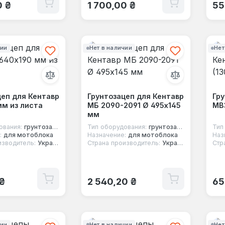
 цена:
Обычная цена:
Об
0 ₴
1 700,00 ₴
55
чии
Нет в наличии
Нет
цеп для Кентавр
Грунтозацеп для Кентавр
Гру
мм из листа
МБ 2090-2091 Ø 495х145
МВ3
мм
ования:
грунтозацеп
Тип оборудования:
грунтозацеп
Тип
:
для мотоблока
Назначение:
для мотоблока
Наз
изводитель:
Украина
Страна производитель:
Украина
Стр
 цена:
Обычная цена:
Об
 ₴
2 540,20 ₴
65
чии
Нет в наличии
Нет