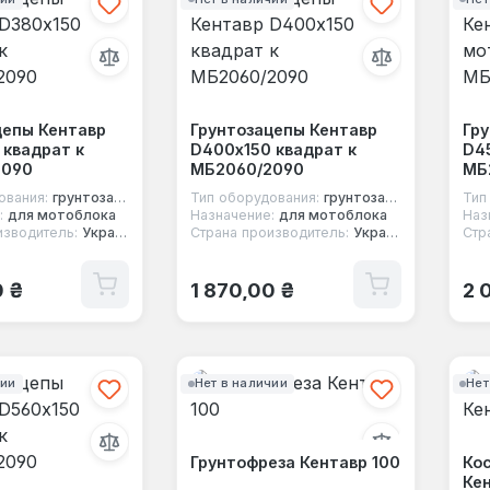
цепы Кентавр
Грунтозацепы Кентавр
Гр
 квадрат к
D400х150 квадрат к
D4
2090
МБ2060/2090
МБ
ования:
грунтозацеп
Тип оборудования:
грунтозацеп
Тип
:
для мотоблока
Назначение:
для мотоблока
Наз
изводитель:
Украина
Страна производитель:
Украина
Стр
 цена:
Обычная цена:
Об
0 ₴
1 870,00 ₴
2 
чии
Нет в наличии
Нет
Грунтофреза Кентавр 100
Ко
Кен