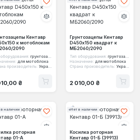
унтозацепы Кентавр
Грунтозацепы Кентавр
50х150 к мотоблокам
D450х150 квадрат к
2060/2090
МБ2060/2090
 оборудования:
грунтозацеп
Тип оборудования:
грунтозацеп
начение:
для мотоблока
Назначение:
для мотоблока
ана производитель:
Украина
Страна производитель:
Украина
ычная цена:
Обычная цена:
010,00 ₴
2 010,00 ₴
 в наличии
Нет в наличии
силка роторная
Косилка роторная
тавр 01-А
Кентавр 01-Б (39913)