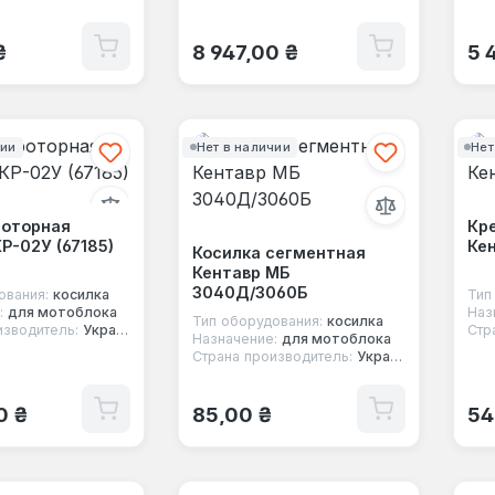
 цена:
Обычная цена:
Об
₴
8 947,00 ₴
5 
чии
Нет в наличии
Нет
роторная
Кр
Р-02У (67185)
Кен
Косилка сегментная
Кентавр МБ
3040Д/3060Б
ования:
косилка
Тип
:
для мотоблока
Наз
Тип оборудования:
косилка
изводитель:
Украина
Стр
Назначение:
для мотоблока
Страна производитель:
Украина
 цена:
Обычная цена:
Об
0 ₴
85,00 ₴
54