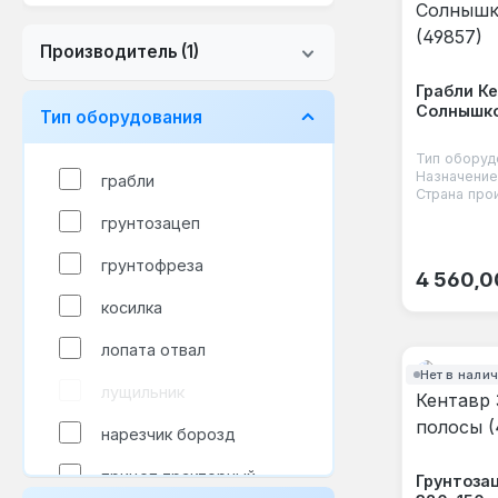
Производитель
(1)
Грабли К
Солнышко
Тип оборудования
Тип оборуд
Назначение
грабли
Страна про
грунтозацеп
грунтофреза
Обычная
4 560,0
косилка
лопата отвал
Нет в нали
лущильник
нарезчик борозд
прицеп тракторный
Грунтоза