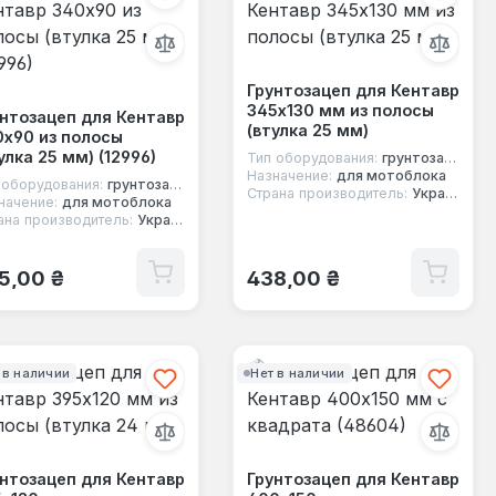
Грунтозацеп для Кентавр
345х130 мм из полосы
нтозацеп для Кентавр
(втулка 25 мм)
х90 из полосы
улка 25 мм) (12996)
Тип оборудования:
грунтозацеп
Назначение:
для мотоблока
 оборудования:
грунтозацеп
Страна производитель:
Украина
начение:
для мотоблока
ана производитель:
Украина
ычная цена:
Обычная цена:
5,00 ₴
438,00 ₴
 в наличии
Нет в наличии
нтозацеп для Кентавр
Грунтозацеп для Кентавр