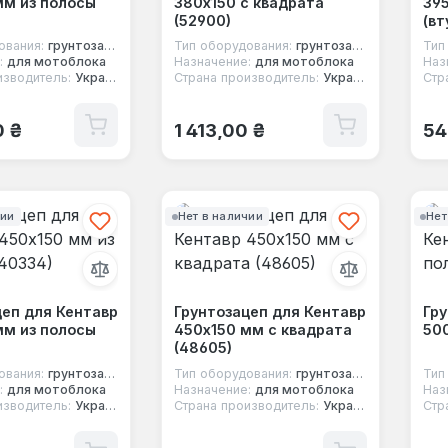
мм из полосы
380х150 с квадрата
395
(52900)
(вт
ования:
грунтозацеп
Тип оборудования:
грунтозацеп
Тип
:
для мотоблока
Назначение:
для мотоблока
Наз
изводитель:
Украина
Страна производитель:
Украина
Стр
 цена:
Обычная цена:
Об
0 ₴
1 413,00 ₴
54
чии
Нет в наличии
Нет
цеп для Кентавр
Грунтозацеп для Кентавр
Гру
мм из полосы
450х150 мм с квадрата
500
(48605)
ования:
грунтозацеп
Тип оборудования:
грунтозацеп
Тип
:
для мотоблока
Назначение:
для мотоблока
Наз
изводитель:
Украина
Страна производитель:
Украина
Стр