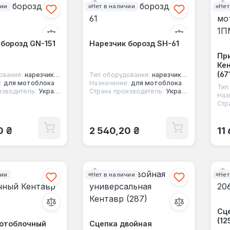
чии
Нет в наличии
Нет
 борозд GN-151
Нарезчик борозд SH-61
Пр
Ке
(67
ования:
нарезчик борозд
Тип оборудования:
нарезчик борозд
:
для мотоблока
Назначение:
для мотоблока
Тип
изводитель:
Украина
Страна производитель:
Украина
Наз
Стр
 цена:
Обычная цена:
Об
0 ₴
2 540,20 ₴
11
чии
Нет в наличии
Нет
Сце
(12
отоблочный
Сцепка двойная