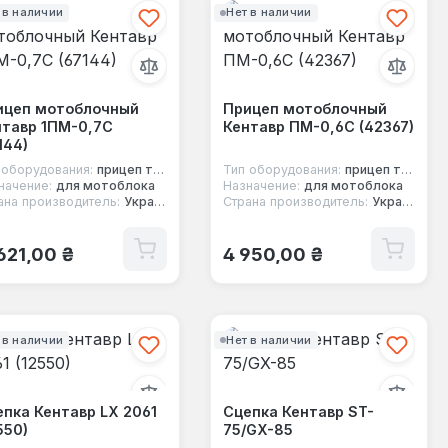
 в наличии
Нет в наличии
ицеп мотоблочный
Прицеп мотоблочный
нтавр 1ПМ-0,7С
Кентавр ПМ-0,6С (42367)
144)
 оборудования:
прицеп тракторный
Тип оборудования:
прицеп тракторный
начение:
для мотоблока
Назначение:
для мотоблока
ана производитель:
Украина
Страна производитель:
Украина
ычная цена:
Обычная цена:
 621,00 ₴
4 950,00 ₴
 в наличии
Нет в наличии
пка Кентавр LX 2061
Сцепка Кентавр ST-
550)
75/GX-85