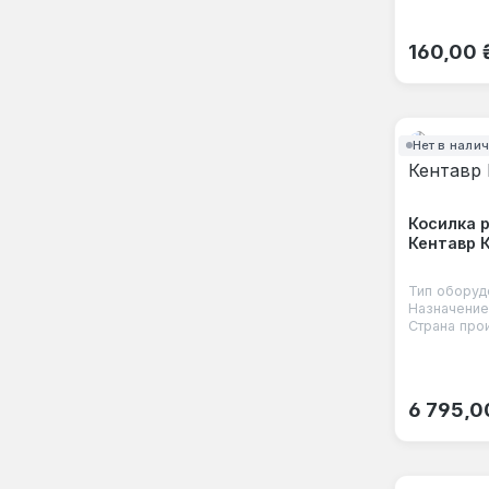
Обычная
160,00 
Нет в нали
Косилка 
Кентавр К
Тип оборуд
Назначение
Страна про
Обычная
6 795,0