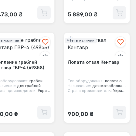
ычная цена:
Обычная цена:
473,00 ₴
5 889,00 ₴
 в наличии
Нет в наличии
епление граблей
Лопата отвал Кентавр
тавр ГВР-4 (49858)
 оборудования:
грабли
Тип оборудования:
лопата отвал
начение:
для граблей
Назначение:
для мотоблока/минитрактора
ана производитель:
Украина
Страна производитель:
Украина
ычная цена:
Обычная цена:
0,00 ₴
900,00 ₴