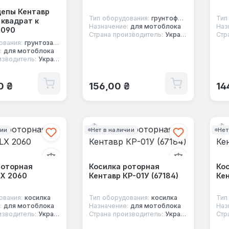
цепы Кентавр
Тип оборудования:
грунтофреза
Тип
 квадрат к
Назначение:
для мотоблока
Наз
2090
Страна производитель:
Украина
Стр
ования:
грунтозацеп
:
для мотоблока
изводитель:
Украина
 цена:
Обычная цена:
Об
0 ₴
156,00 ₴
14
чии
Нет в наличии
Нет
роторная
Косилка роторная
Ко
LX 2060
Кентавр КР-01У (67184)
Кен
ования:
косилка
Тип оборудования:
косилка
Тип
:
для мотоблока
Назначение:
для мотоблока
Наз
изводитель:
Украина
Страна производитель:
Украина
Стр