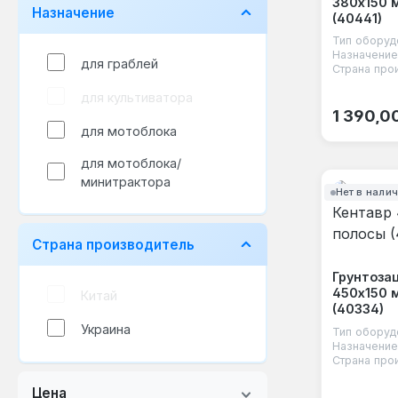
380х150 
Назначение
сцепка
(40441)
Тип оборуд
Назначение
для граблей
Страна про
для культиватора
Обычная
1 390,0
для мотоблока
для мотоблока/
минитрактора
Нет в нали
Страна производитель
Грунтоза
450х150 
Китай
(40334)
Украина
Тип оборуд
Назначение
Страна про
Цена