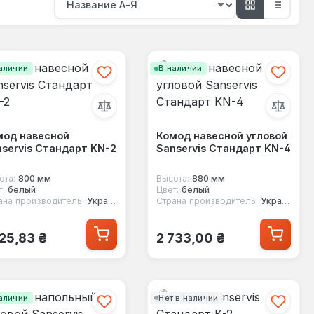
аличии
В наличии
мод навесной
Комод навесной угловой
servis Стандарт KN-2
Sanservis Стандарт KN-4
ота:
800 мм
Высота:
880 мм
т:
белый
Цвет:
белый
ана производитель:
Украина
Страна производитель:
Украина
ычная цена:
Обычная цена:
725,83 ₴
2 733,00 ₴
аличии
Нет в наличии