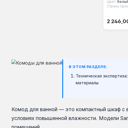
Цвет:
белы
Страна про
Обычная
2 246,0
В ЭТОМ РАЗДЕЛЕ:
Техническая экспертиза:
материалы
Комод для ванной — это компактный шкаф с 
условиях повышенной влажности. Модели San
помещений.