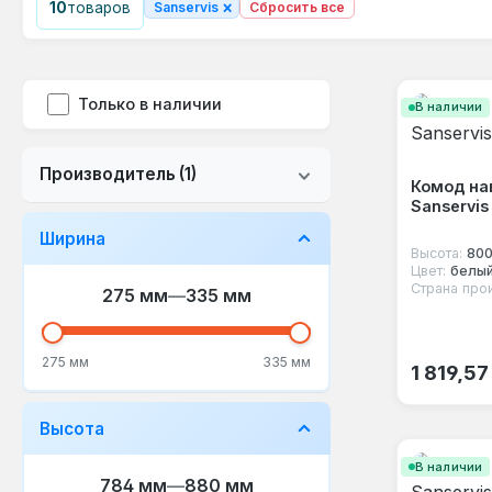
×
10
товаров
Sanservis
Сбросить все
Только в наличии
В наличии
Производитель
(1)
Комод на
Sanservis
Ширина
Высота:
80
Цвет:
белы
Страна про
275 мм
—
335 мм
Обычная
275 мм
335 мм
1 819,57
Высота
В наличии
784 мм
—
880 мм