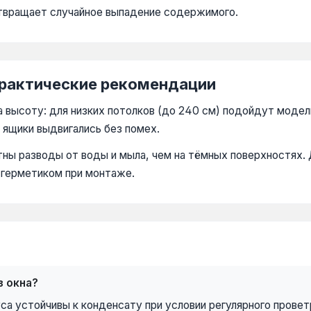
твращает случайное выпадение содержимого.
практические рекомендации
на высоту: для низких потолков (до 240 см) подойдут моде
 ящики выдвигались без помех.
тны разводы от воды и мыла, чем на тёмных поверхностях.
герметиком при монтаже.
з окна?
са устойчивы к конденсату при условии регулярного провет