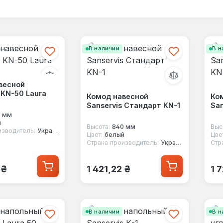
В наличии
В н
весной
 KN-50 Laura
Комод навесной
Ко
Sanservis Стандарт KN-1
San
0 мм
й
Высота:
840 мм
Выс
изводитель:
Украина
Цвет:
белый
Цве
Страна производитель:
Украина
Стр
 цена:
Обычная цена:
Об
 ₴
1 421,22 ₴
1 
В наличии
В н