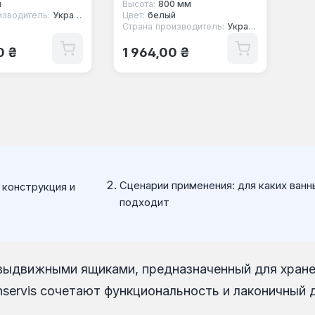
й
Высота:
800 мм
изводитель:
Украина
Цвет:
белый
Страна производитель:
Украина
 цена:
Обычная цена:
0 ₴
1 964,00 ₴
Сценарии применения: для каких ванн
 конструкция и
подходит
выдвижными ящиками, предназначенный для хранен
servis сочетают функциональность и лаконичный 