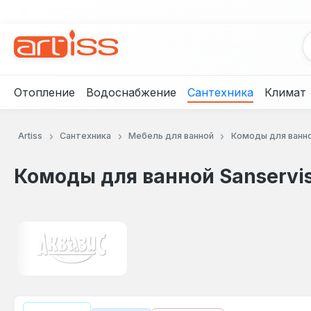
рейти к основному содержанию
Перейти к поиску
Перейти к основной навигации
Отопление
Водоснабжение
Сантехника
Климат
Artiss
Сантехника
Мебель для ванной
Комоды для ванн
Комоды для ванной Sanservi