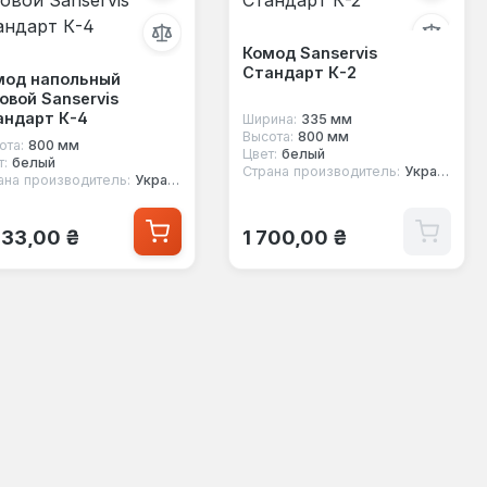
Комод Sanservis
Стандарт К-2
мод напольный
овой Sanservis
андарт К-4
Ширина:
335 мм
Высота:
800 мм
ота:
800 мм
Цвет:
белый
т:
белый
Страна производитель:
Украина
ана производитель:
Украина
ычная цена:
Обычная цена:
733,00 ₴
1 700,00 ₴