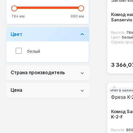
Комод на
784 мм
880 мм
Sanservis
Высота:
78
Цвет
Цвет:
белы
Страна про
белый
Обычная
3 366,0
Страна производитель
Цена
Нет в нали
Комод Sa
K-2-F
Высота:
80