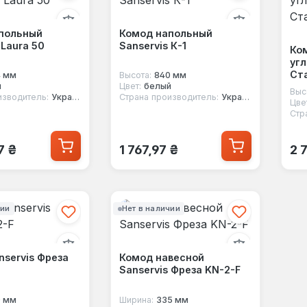
польный
Комод напольный
 Laura 50
Sanservis К-1
Ко
угл
Ст
4 мм
Высота:
840 мм
й
Цвет:
белый
Выс
изводитель:
Украина
Страна производитель:
Украина
Цве
Стр
 цена:
Обычная цена:
Об
7 ₴
1 767,97 ₴
2 
чии
Нет в наличии
nservis Фреза
Комод навесной
Sanservis Фреза KN-2-F
0 мм
Ширина:
335 мм