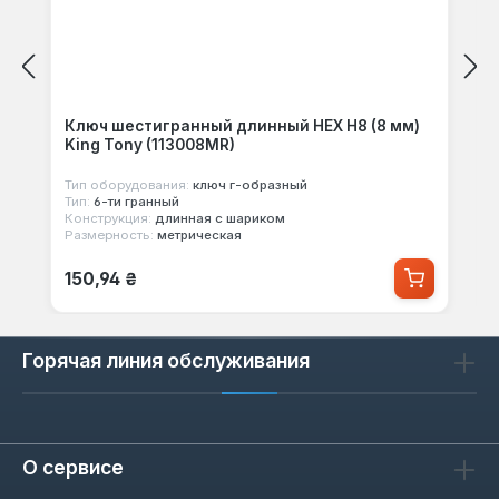
Ключ шестигранный длинный HEX Н8 (8 мм)
King Tony (113008MR)
Тип оборудования:
ключ г-образный
Тип:
6-ти гранный
Конструкция:
длинная с шариком
Размерность:
метрическая
Обычная цена:
150,94 ₴
Горячая линия обслуживания
О сервисе