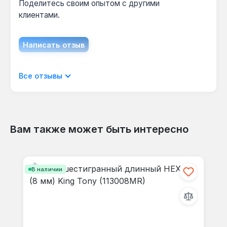
Стандартная конструкция Toptul AGAS0307
Поделитесь своим опытом с другими
обеспечивает точное калибрование граней по
клиентами.
стандарту ISO 2936, что снижает риск
повреждения шлица на 30% по сравнению с
Написать отзыв
дешёвыми аналогами.
Отображать отзывы только на текущем
Все отзывы
языке.
Вам также может быть интересно
Отзывов не найдено. Делитесь
Пропустить галерею продуктов
своими мыслями с другими.
В наличии