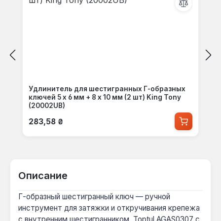
Удлинитель для шестигранных Г-образных
ключей 5 х 6 мм + 8 х 10 мм (2 шт) King Tony
(20002UB)
Обычная цена:
283,58 ₴
Описание
Г-образный шестигранный ключ — ручной
инструмент для затяжки и откручивания крепежа
с внутренним шестигранником. Toptul AGAS0307 с