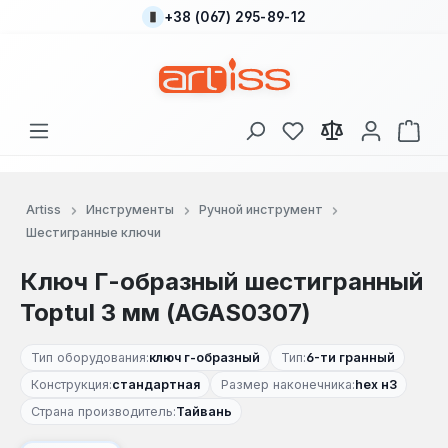
+38 (067) 295-89-12
Перейти к основному содержанию
У вас есть товары
В к
Artiss
Инструменты
Ручной инструмент
Шестигранные ключи
Ключ Г-образный шестигранный
Toptul 3 мм (AGAS0307)
Тип оборудования:
ключ г-образный
Тип:
6-ти гранный
Конструкция:
стандартная
Размер наконечника:
hex н3
Страна производитель:
Тайвань