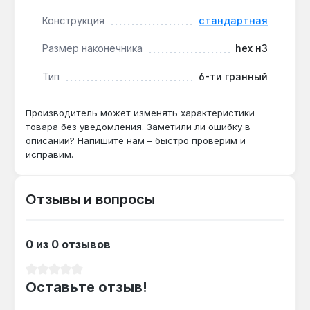
профессионального сервиса.
Конструкция
стандартная
Ключ применяется для обслуживания
Размер наконечника
hex н3
компьютерной техники, бытовых приборов и
сборки мебели, где требуется точный монтаж
Тип
6-ти гранный
винтов с внутренним шестигранником 3 мм.
Гарантия 1 год, доставка по Украине.
Производитель может изменять характеристики
товара без уведомления. Заметили ли ошибку в
описании? Напишите нам – быстро проверим и
Подходит ли для велосипедного
исправим.
ремонта?
Да — размер HEX Н3 (3 мм) совпадает с
Отзывы и вопросы
типовыми винтами тормозов и
переключателей, а хромванадиевая сталь
выдерживает усилие до 5 Н·м без
0 из 0 отзывов
деформации.
Средний рейтинг 0 из 5 звезд
Оставьте отзыв!
Чем отличается от обычного L-ключа?