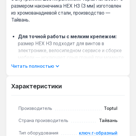
размером наконечника HEX Н3 (3 мм) изготовлен
из хромованадиевой стали, производство —
Тайвань.
Для точной работы с мелким крепежом:
размер HEX Н3 подходит для винтов в
электронике, велосипедном сервисе и сборке
мебели — исключает срыв граней при моменте
до 5 Н·м.
Читать полностью
Компактность для ограниченного
пространства:
стандартная конструкция с
Характеристики
длинным плечом позволяет прикладывать
усилие в узких отсеках, где обычный вороток
не помещается.
Производитель
Toptul
Износостойкость при частом
использовании:
хромованадиевая сталь
Страна производитель
Тайвань
сохраняет геометрию граней после 1000+
циклов затяжки — ресурс для
Тип оборудования
ключ г-образный