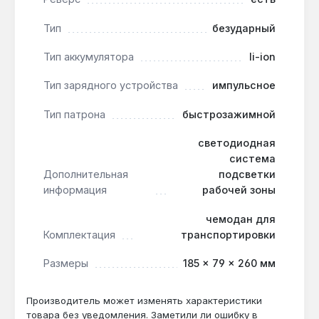
свечением улучшает видимость в тёмных углах.
Производство — Китай.
Тип
безударный
Тип аккумулятора
li-ion
Подходит ли для работы при низких
Тип зарядного устройства
импульсное
температурах?
Да — литий-ионный аккумулятор сохраняет
Тип патрона
быстрозажимной
до 80% ёмкости при -10 °C, а корпус с
светодиодная
защитой от пыли и влаги предотвращает
система
замерзание механизма.
Дополнительная
подсветки
информация
рабочей зоны
Чем отличается от модели DDF481?
чемодан для
DDF480RMJ имеет крутящий момент 54 Нм
Комплектация
транспортировки
против 62 Нм у DDF481, но при этом легче на
200 г — предпочтительнее для длительного
Размеры
185 × 79 × 260 мм
монтажа без перегрузок.
Производитель может изменять характеристики
товара без уведомления. Заметили ли ошибку в