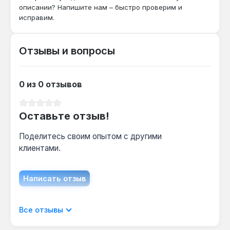
Как часто нужно обслуживать редуктор?
описании? Напишите нам – быстро проверим и
Металлические шестерни не требуют смазки
исправим.
в течение 3 лет при стандартной нагрузке —
достаточно очищать патрон от стружки
Отзывы и вопросы
после каждого использования.
Гарантия 3 года, доставка по Украине.
0 из 0 отзывов
Средний рейтинг 0 из 5 звезд
Оставьте отзыв!
Поделитесь своим опытом с другими
клиентами.
Написать отзыв
Отображать отзывы только на текущем
Все отзывы
языке.