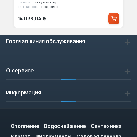
Питание:
аккумулятор
Тип патрона:
под биты
Обычная цена:
14 098,04 ₴
Горячая линия обслуживания
О сервисе
Информация
Отопление
Водоснабжение
Сантехника
Климат
Инструменты
Садовая техника