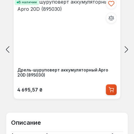
В наличии
Дрель-шуруповерт аккумуляторный Apro
20D (895030)
Обычная цена:
4 695,57 ₴
Описание