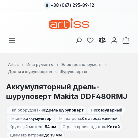
+38 (067) 295-89-12
Перейти к основному содержанию
У вас есть товары
В к
Artiss
Инструменты
Электроинструмент
Дрели и шуруповерты
Шуруповерты
Аккумуляторный дрель-
шуруповерт Makita DDF480RMJ
Тип оборудования:
дрель шуруповерт
Тип:
безударный
Питание:
аккумулятор
Тип патрона:
быстрозажимной
Крутящий момент:
54 нм
Страна производитель:
Китай
Диаметр патрона:
до 13 мм