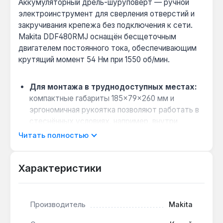
Аккумуляторный дрель-шуруповерт — ручной
электроинструмент для сверления отверстий и
закручивания крепежа без подключения к сети.
Makita DDF480RMJ оснащён бесщеточным
двигателем постоянного тока, обеспечивающим
крутящий момент 54 Нм при 1550 об/мин.
Для монтажа в труднодоступных местах:
компактные габариты 185×79×260 мм и
эргономичная рукоятка позволяют работать в
стеснённых условиях, например, внутри
шкафов или под потолком.
Читать полностью
Выбор между односкоростными
моделями:
двухскоростной редуктор с
Характеристики
металлическими шестернями даёт диапазон 0–
1550 об/мин — первая скорость для
закручивания саморезов, вторая для сверления
металла до 13 мм.
Производитель
Makita
Совместимость с оснасткой: