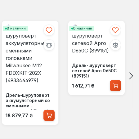
В наличии
В наличии
Дрель-шуруповерт
сетевой Apro D650C
(899151)
Обычная цена:
1 612,71 ₴
Дрель-шуруповерт
аккумуляторный со
сменными
головками Milwaukee
Обычная цена:
18 879,77 ₴
M12 FDDXKIT-202X
(4933464979)