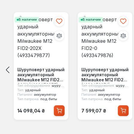
Пропустить галерею продуктов
В наличии
В наличии
Шуруповерт ударный
Шуруповерт ударный
аккумуляторный
аккумуляторный
Milwaukee M12 FID2-
Milwaukee M12 FID2-0
202X (4933479877)
(4933479876)
Тип оборудования:
шуруповерт
Тип оборудования:
шуруповерт
Тип:
ударный
Тип:
ударный
Питание:
аккумулятор
Питание:
аккумулятор
Тип патрона:
под биты
Тип патрона:
под биты
Обычная цена:
Обычная цена:
14 098,04 ₴
7 599,07 ₴