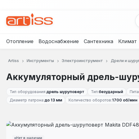
рейти к основному содержанию
Перейти к поиску
Перейти к основной навигации
Отопление
Водоснабжение
Сантехника
Климат
Artiss
Инструменты
Электроинструмент
Дрели и шуру
Аккумуляторный дрель-шуру
Тип оборудования:
дрель шуруповерт
Тип:
безударный
Пита
Диаметр патрона:
до 13 мм
Количество оборотов:
1700 об/мин
Пропустить галерею изображений
Нет в наличии