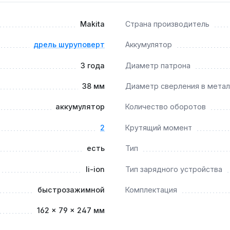
ках. Комплектация включает боковую ручку для дополнитель
Makita
Страна производитель
дрель шуруповерт
Аккумулятор
и толщиной 3 мм?
3 года
Диаметр патрона
о 1700 об/мин позволяют сверлить нержавейку до 3 мм при 
38 мм
Диаметр сверления в мета
аккумулятор
Количество оборотов
азки в течение всего срока службы — достаточно очищать 
2
Крутящий момент
есть
Тип
li-ion
Тип зарядного устройства
быстрозажимной
Комплектация
162 × 79 × 247 мм