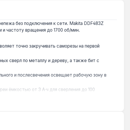
епежа без подключения к сети. Makita DDF483Z
 частоту вращения до 1700 об/мин.
оляет точно закручивать саморезы на первой
ых сверл по металлу и дереву, а также бит с
ьного и послесвечения освещает рабочую зону в
ареи ёмкостью от 3 А·ч для сверления до 100
 но не предназначен для бетона или кирпича — для них
трукций, сборке корпусной мебели, сверлении