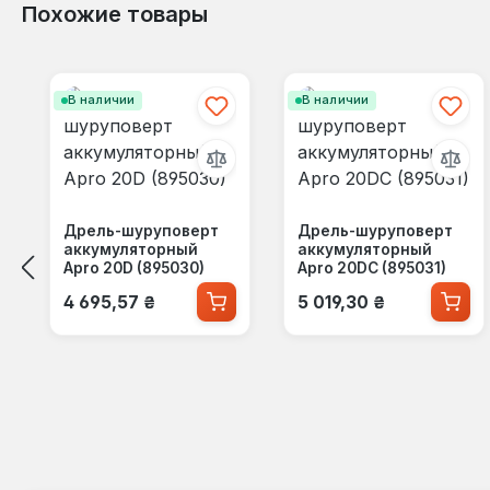
Похожие товары
Пропустить галерею продуктов
В наличии
В наличии
Дрель-шуруповерт
Дрель-шуруповерт
аккумуляторный
аккумуляторный
Apro 20D (895030)
Apro 20DC (895031)
Обычная цена:
Обычная цена:
4 695,57 ₴
5 019,30 ₴