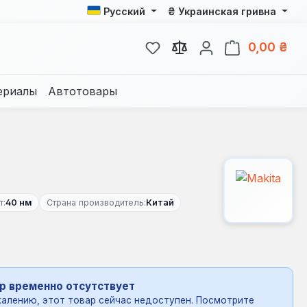
₴
Русский
Украинская гривна
У вас есть товары из спис
В к
0,00 ₴
ериалы
Автотовары
т:
40 нм
Страна производитель:
Китай
р временно отсутствует
алению, этот товар сейчас недоступен. Посмотрите