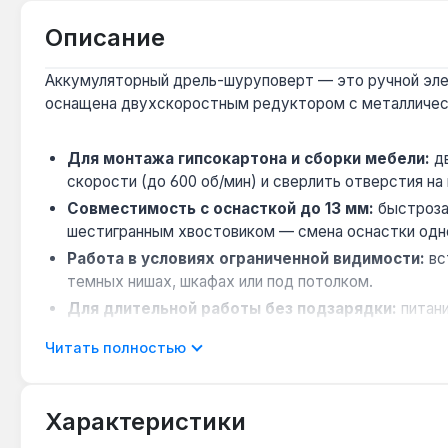
Описание
Аккумуляторный дрель-шуруповерт — это ручной элек
оснащена двухскоростным редуктором с металлическ
Для монтажа гипсокартона и сборки мебели:
дв
скорости (до 600 об/мин) и сверлить отверстия на 
Совместимость с оснасткой до 13 мм:
быстрозаж
шестигранным хвостовиком — смена оснастки одн
Работа в условиях ограниченной видимости:
вс
темных нишах, шкафах или под потолком.
Для длительной работы без подзарядки:
питани
отверстий в дереве диаметром 10 мм — полезно дл
Читать полностью
Ограничение по материалу:
безударный тип подхо
нужен ударный дрель-шуруповерт.
Характеристики
Инструмент подходит для профессиональных строите