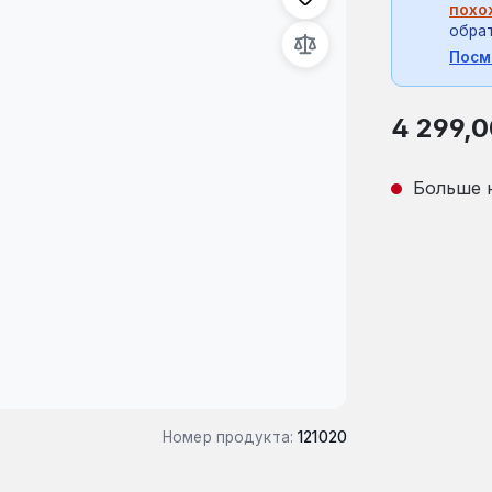
похо
обрат
Посм
Обычная це
4 299,0
Больше 
Номер продукта:
121020