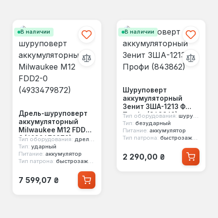
В наличии
В наличии
Шуруповерт
аккумуляторный
Зенит ЗША-1213 Ф
Дрель-шуруповерт
Профи (843862)
Тип оборудования:
шуруповерт
аккумуляторный
Тип:
безударный
Milwaukee M12 FDD2-
Питание:
аккумулятор
0 (4933479872)
Тип патрона:
быстрозажимной
Тип оборудования:
дрель шуруповерт
Тип:
ударный
Обычная цена:
Питание:
аккумулятор
2 290,00 ₴
Тип патрона:
быстрозажимной
Обычная цена:
7 599,07 ₴