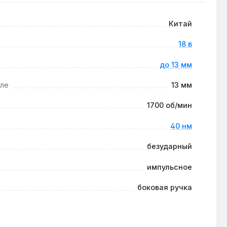
ного контроля при сверлении. Производство — Китай.
Китай
18 в
до 13 мм
использовании кобальтовых сверл и смазки.
лле
13 мм
1700 об/мин
патрон от стружки после каждых 50 часов работы.
40 нм
безударный
импульсное
боковая ручка