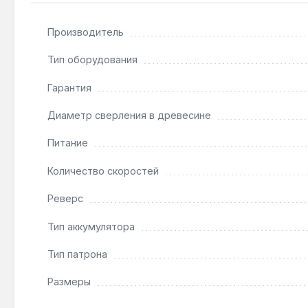
отверстий в листовом металле и деревянных заготов
Гарантия 3 года, доставка по Украине.
Производитель
Тип оборудования
Подходит ли для сверления нержавеющей стал
Гарантия
Да — крутящий момент 40 Нм и частота вращения д
Диаметр сверления в древесине
Как часто нужно обслуживать редуктор?
Питание
Металлические шестерни редуктора не требуют см
Количество скоростей
Реверс
Тип аккумулятора
Тип патрона
Размеры