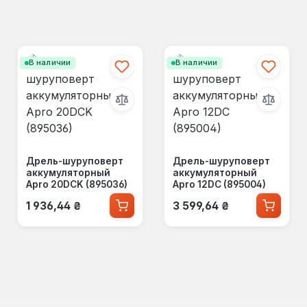
В наличии
В наличии
Дрель-шуруповерт
Дрель-шуруповерт
аккумуляторный
аккумуляторный
Apro 20DCK (895036)
Apro 12DC (895004)
Обычная цена:
Обычная цена:
1 936,44 ₴
3 599,64 ₴