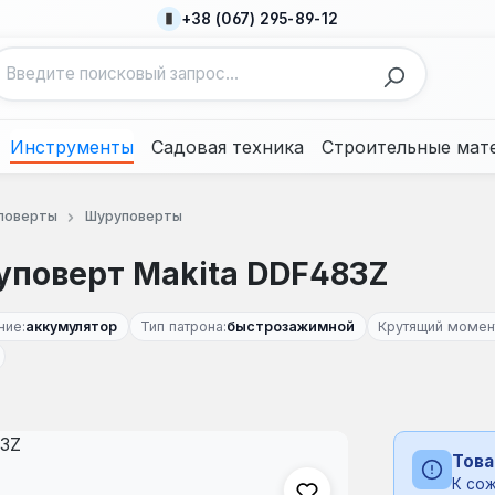
+38 (067) 295-89-12
Инструменты
Садовая техника
Строительные мат
поверты
Шуруповерты
поверт Makita DDF483Z
ние:
аккумулятор
Тип патрона:
быстрозажимной
Крутящий момен
Това
К сож