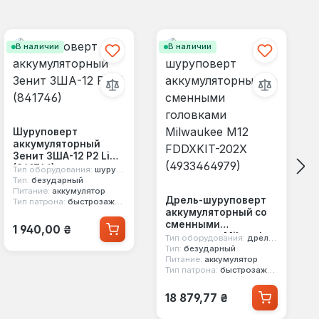
В наличии
В наличии
Шуруповерт
аккумуляторный
Зенит ЗША-12 Р2 Li
(841746)
Тип оборудования:
шуруповерт
Тип:
безударный
Питание:
аккумулятор
Дрель-шуруповерт
Тип патрона:
быстрозажимной
аккумуляторный со
Обычная цена:
сменными
1 940,00 ₴
головками Milwaukee
Тип оборудования:
дрель шуруповерт
M12 FDDXKIT-202X
Тип:
безударный
Питание:
аккумулятор
(4933464979)
Тип патрона:
быстрозажимной
Обычная цена:
18 879,77 ₴