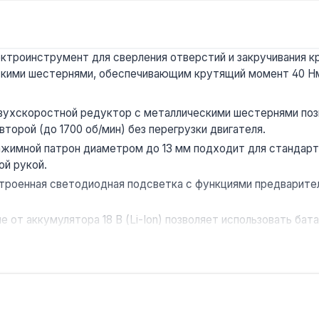
троинструмент для сверления отверстий и закручивания кр
ими шестернями, обеспечивающим крутящий момент 40 Нм и
ухскоростной редуктор с металлическими шестернями позв
второй (до 1700 об/мин) без перегрузки двигателя.
имной патрон диаметром до 13 мм подходит для стандартн
ой рукой.
троенная светодиодная подсветка с функциями предварител
е от аккумулятора 18 В (Li-Ion) позволяет использовать бат
я монтажников без доступа к розетке.
дит для сверления дерева (до 38 мм) и металла (до 13 мм),
лей и домашних мастеров при монтаже гипсокартонных конс