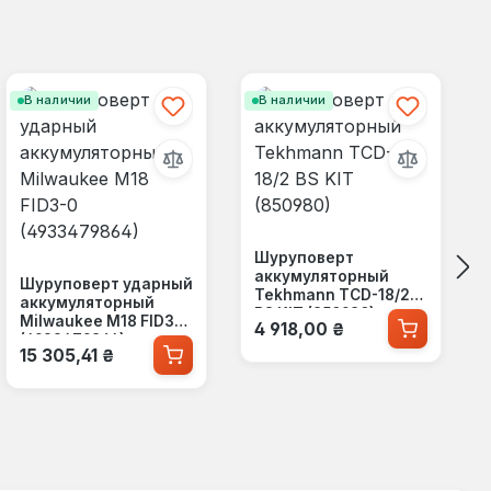
В наличии
В наличии
Шуруповерт
аккумуляторный
Шуруповерт ударный
Tekhmann TCD-18/2
аккумуляторный
BS KIT (850980)
Обычная цена:
Milwaukee M18 FID3-0
4 918,00 ₴
(4933479864)
Обычная цена:
15 305,41 ₴