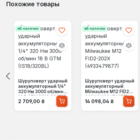
Похожие товары
Пропустить галерею продуктов
В наличии
В наличии
Шуруповерт ударный
Шуруповерт ударный
аккумуляторный 1/4"
аккумуляторный
320 Нм 3000 об/мин
Milwaukee M12 FID2-
18 В GTM (IS18/320BL)
202X (4933479877)
Обычная цена:
Обычная цена:
2 709,00 ₴
14 098,04 ₴