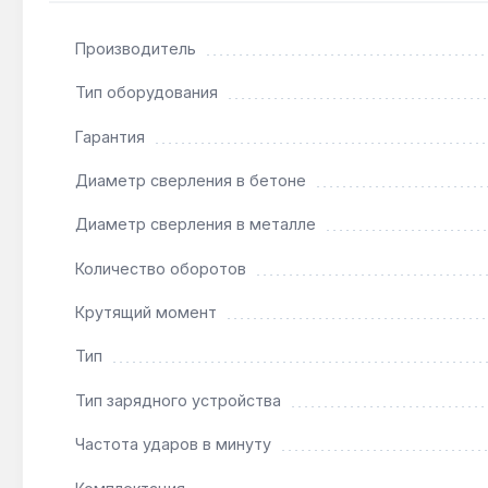
Производитель
Подходит ли для сверления нержавеющей стал
Да — крутящий момент 54 Нм и частота вращения д
Тип оборудования
использовании кобальтовых свёрл.
Гарантия
Диаметр сверления в бетоне
Как часто нужно обслуживать редуктор?
Металлические шестерни редуктора не требуют рег
Диаметр сверления в металле
смазки рекомендуется через 200 часов работы.
Количество оборотов
Крутящий момент
Тип
Тип зарядного устройства
Частота ударов в минуту