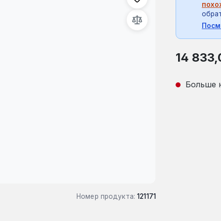
похо
обрат
Посм
Обычная це
14 833,
Больше 
Номер продукта:
121171