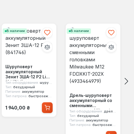
В наличии
В наличии
Шуруповерт
аккумуляторный
Зенит ЗША-12 Р2 Li
(841746)
Тип оборудования:
шуруповерт
Тип:
безударный
Питание:
аккумулятор
Дрель-шуруповерт
Тип патрона:
быстрозажимной
аккумуляторный со
Обычная цена:
сменными
1 940,00 ₴
головками Milwaukee
Тип оборудования:
дрель шуруповерт
M12 FDDXKIT-202X
Тип:
безударный
Питание:
аккумулятор
(4933464979)
Тип патрона:
быстрозажимной