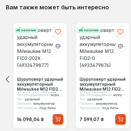
Вам также может быть интересно
Пропустить галерею продуктов
В наличии
В наличии
Шуруповерт ударный
Шуруповерт ударный
аккумуляторный
аккумуляторный
Milwaukee M12 FID2-
Milwaukee M12 FID2-0
202X (4933479877)
(4933479876)
Тип оборудования:
шуруповерт
Тип оборудования:
шуруповерт
Тип:
ударный
Тип:
ударный
Питание:
аккумулятор
Питание:
аккумулятор
Тип патрона:
под биты
Тип патрона:
под биты
Обычная цена:
Обычная цена:
14 098,04 ₴
7 599,07 ₴