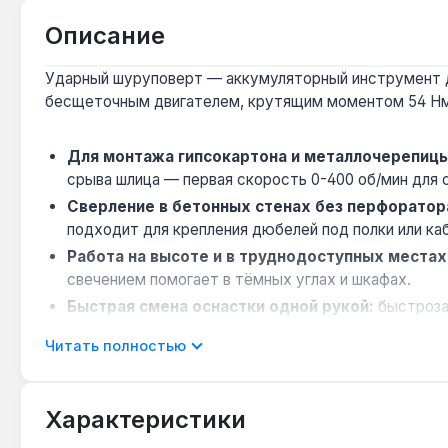
Описание
Ударный шуруповерт — аккумуляторный инструмент дл
бесщеточным двигателем, крутящим моментом 54 Нм 
Для монтажа гипсокартона и металлочерепицы
срыва шлица — первая скорость 0-400 об/мин для с
Сверление в бетонных стенах без перфоратор
подходит для крепления дюбелей под полки или ка
Работа на высоте и в труднодоступных местах
свечением помогает в тёмных углах и шкафах.
Быстрая смена оснастки одной рукой:
быстрозаж
Защита от пыли и влаги на стройплощадке:
корп
Читать полностью
продлевает срок службы при работе в сырых подва
Инструмент подходит для профессионального использ
Характеристики
креплении сантехнических элементов. Производство —