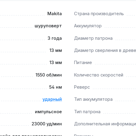
Makita
Страна производитель
и?
о 1550 об/мин позволяют сверлить отверстия диаметром до 
шуруповерт
Аккумулятор
3 года
Диаметр патрона
13 мм
Диаметр сверления в древ
улярной смазки — достаточно проверять состояние раз в 6
13 мм
Питание
1550 об/мин
Количество скоростей
54 нм
Реверс
ударный
Тип аккумулятора
импульсное
Тип патрона
23000 уд/мин
Дополнительная информаци