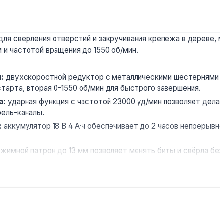
я сверления отверстий и закручивания крепежа в дереве,
и частотой вращения до 1550 об/мин.
:
двухскоростной редуктор с металлическими шестернями 
тарта, вторая 0-1550 об/мин для быстрого завершения.
а:
ударная функция с частотой 23000 уд/мин позволяет дел
бель-каналы.
:
аккумулятор 18 В 4 А·ч обеспечивает до 2 часов непрерыв
имной патрон до 13 мм позволяет менять биты и свёрла бе
ус с защитой IP-класса (по характеристикам) предотвращае
лах или на улице.
ования при сборке мебели, монтаже гипсокартонных констр
 Китай. Гарантия 3 года, доставка по Украине.