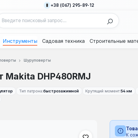
+38 (067) 295-89-12
Инструменты
Садовая техника
Строительные мат
поверты
Шуруповерты
т Makita DHP480RMJ
улятор
Тип патрона:
быстрозажимной
Крутящий момент:
54 нм
Това
К сож