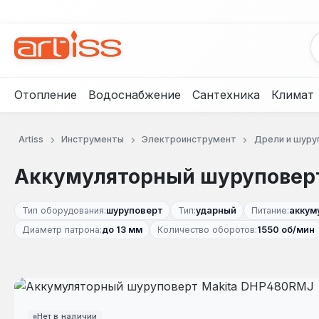
рейти к основному содержанию
Перейти к поиску
Перейти к основной навигации
Отопление
Водоснабжение
Сантехника
Климат
Artiss
Инструменты
Электроинструмент
Дрели и шуру
Аккумуляторный шуруповер
Тип оборудования:
шуруповерт
Тип:
ударный
Питание:
аккум
Диаметр патрона:
до 13 мм
Количество оборотов:
1550 об/мин
Пропустить галерею изображений
Нет в наличии