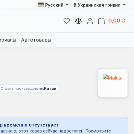
₴
Русский
Украинская гривна
У вас есть товары из спис
В к
0,00 ₴
ериалы
Автотовары
Страна производитель:
Китай
р временно отсутствует
алению, этот товар сейчас недоступен. Посмотрите