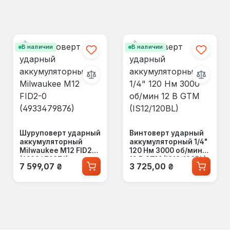
В наличии
В наличии
Шуруповерт ударный
Винтоверт ударный
аккумуляторный
аккумуляторный 1/4"
Milwaukee M12 FID2-0
120 Нм 3000 об/мин
(4933479876)
12 В GTM (IS12/120BL)
Обычная цена:
Обычная цена:
7 599,07 ₴
3 725,00 ₴