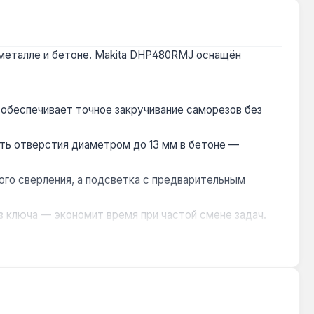
 металле и бетоне. Makita DHP480RMJ оснащён
обеспечивает точное закручивание саморезов без
ать отверстия диаметром до 13 мм в бетоне —
ного сверления, а подсветка с предварительным
з ключа — экономит время при частой смене задач.
т попадание строительной пыли и капель воды, что
укций, сверлении отверстий под проводку и