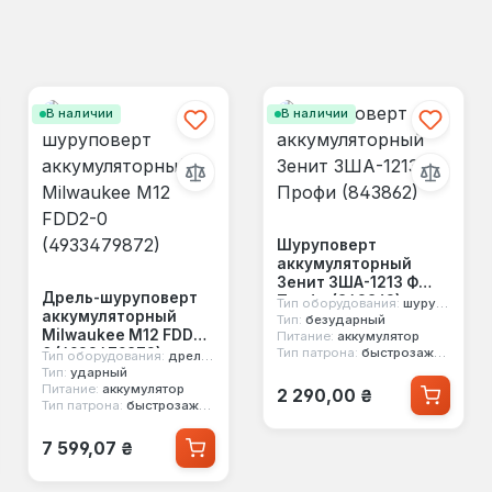
В наличии
В наличии
Шуруповерт
аккумуляторный
Зенит ЗША-1213 Ф
Дрель-шуруповерт
Профи (843862)
Тип оборудования:
шуруповерт
аккумуляторный
Тип:
безударный
Milwaukee M12 FDD2-
Питание:
аккумулятор
0 (4933479872)
Тип патрона:
быстрозажимной
Тип оборудования:
дрель шуруповерт
Тип:
ударный
Обычная цена:
Питание:
аккумулятор
2 290,00 ₴
Тип патрона:
быстрозажимной
Обычная цена:
7 599,07 ₴