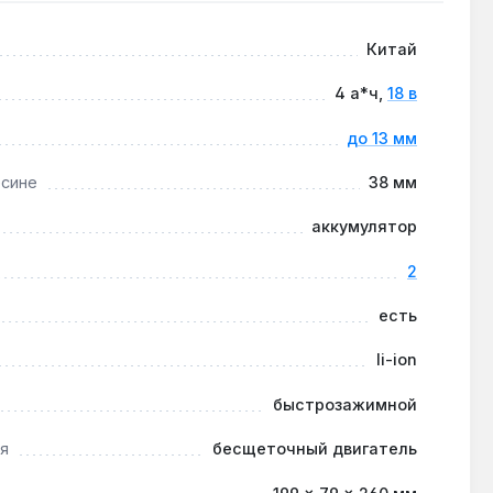
Китай
13 мм в металле, включая нержавейку, при
4 а*ч,
18 в
до 13 мм
есине
38 мм
 месяцев при интенсивной эксплуатации, замена
аккумулятор
2
есть
li-ion
быстрозажимной
я
бесщеточный двигатель