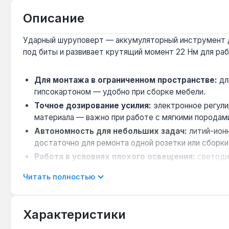
Описание
Ударный шуруповерт — аккумуляторный инструмент дл
под биты и развивает крутящий момент 22 Нм для раб
Для монтажа в ограниченном пространстве:
дл
гипсокартоном — удобно при сборке мебели.
Точное дозирование усилия:
электронное регули
материала — важно при работе с мягкими породам
Автономность для небольших задач:
литий-ионн
достаточно для ремонта одной розетки или сборки
Работа в условиях плохого освещения:
светодио
— полезна при монтаже в тёмных нишах.
Читать полностью
Совместимость с битами:
стандартный шестигран
необходимости в дополнительных переходниках.
Характеристики
Инструмент подходит для сборки мебели, монтажа гип