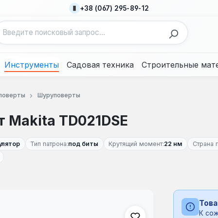
+38 (067) 295-89-12
Инструменты
Садовая техника
Строительные мат
поверты
Шуруповерты
 Makita TD021DSE
улятор
Тип патрона:
под биты
Крутящий момент:
22 нм
Страна 
Това
К сож