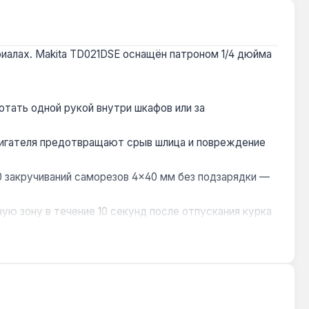
иалах. Makita TD021DSE оснащён патроном 1/4 дюйма
отать одной рукой внутри шкафов или за
вигателя предотвращают срыв шлица и повреждение
0 закручиваний саморезов 4×40 мм без подзарядки —
ю зону в течение 10 секунд после отпускания курка
ые насадки из набора — от крестовых до Torx, без
тся компактность и точность. Ударный механизм с