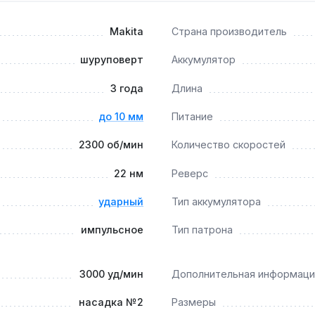
 твёрдые материалы, такие как металл или толстая фанера.
Makita
Страна производитель
шуруповерт
Аккумулятор
в до 2300 об/мин позволяют точно закручивать саморезы бе
3 года
Длина
до 10 мм
Питание
2300 об/мин
Количество скоростей
мулятор 7.2 В 1 А·ч требует зарядки каждые 30-40 минут —
22 нм
Реверс
ударный
Тип аккумулятора
импульсное
Тип патрона
3000 уд/мин
Дополнительная информаци
насадка №2
Размеры