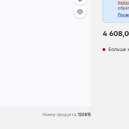
похо
обрат
Посм
Обычная це
4 608,
Больше 
Номер продукта:
120815