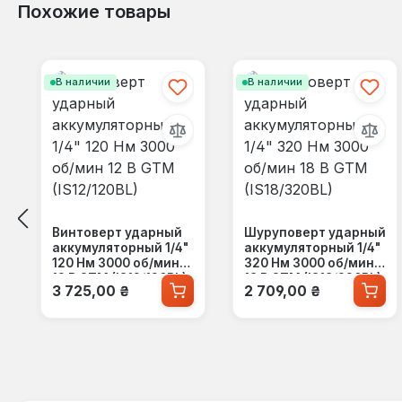
Похожие товары
Пропустить галерею продуктов
В наличии
В наличии
Винтоверт ударный
Шуруповерт ударный
аккумуляторный 1/4"
аккумуляторный 1/4"
120 Нм 3000 об/мин
320 Нм 3000 об/мин
12 В GTM (IS12/120BL)
18 В GTM (IS18/320BL)
Обычная цена:
Обычная цена:
3 725,00 ₴
2 709,00 ₴