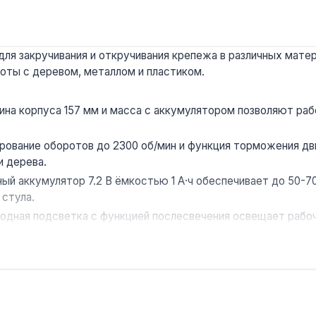
я закручивания и откручивания крепежа в различных матер
оты с деревом, металлом и пластиком.
ина корпуса 157 мм и масса с аккумулятором позволяют раб
рование оборотов до 2300 об/мин и функция торможения д
и дерева.
ый аккумулятор 7.2 В ёмкостью 1 А·ч обеспечивает до 50-7
 стула.
дная подсветка с функцией послесвечения освещает рабочу
ный патрон 1/4 дюйма под биты позволяет использовать люб
сокартона, крепления профилей и других задач, где требуе