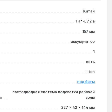
 Производство — Китай.
Китай
1 а*ч, 7.2 в
з продавливания картона, а компактная длина 157
157 мм
аккумулятор
1
 импульсное зарядное устройство восстанавливает
есть
li-ion
под биты
светодиодная система подсветки рабочей
я
зоны
227 × 42 × 144 мм