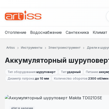
рейти к основному содержанию
Перейти к поиску
Перейти к основной навигации
Отопление
Водоснабжение
Сантехника
Климат
Artiss
Инструменты
Электроинструмент
Дрели и шуру
Аккумуляторный шуруповерт
Тип оборудования:
шуруповерт
Тип:
ударный
Питание:
аккум
Диаметр патрона:
до 10 мм
Количество оборотов:
2300 об/мин
Пропустить галерею изображений
Нет в наличии