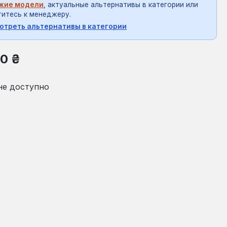
жие модели
, актуальные альтернативы в категории или
итесь к менеджеру.
отреть альтернативы в категории
на:
00 ₴
не доступно