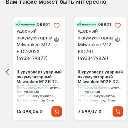
Вам также может быть интересно
Пропустить галерею продуктов
В наличии
В наличии
Шуруповерт ударный
Шуруповерт ударный
аккумуляторный
аккумуляторный
Milwaukee M12 FID2-
Milwaukee M12 FID2-0
202X (4933479877)
(4933479876)
Тип оборудования:
шуруповерт
Тип оборудования:
шуруповерт
Тип:
ударный
Тип:
ударный
Питание:
аккумулятор
Питание:
аккумулятор
Тип патрона:
под биты
Тип патрона:
под биты
Обычная цена:
Обычная цена:
14 098,04 ₴
7 599,07 ₴