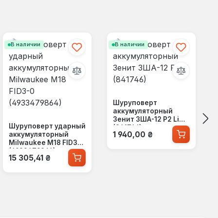
В наличии
В наличии
Шуруповерт
аккумуляторный
Зенит ЗША-12 Р2 Li
Шуруповерт ударный
(841746)
Обычная цена:
1 940,00 ₴
аккумуляторный
Milwaukee M18 FID3-0
(4933479864)
Обычная цена:
15 305,41 ₴