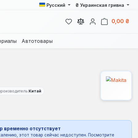
₴
Русский
Украинская гривна
У вас есть товары из спис
В к
0,00 ₴
ериалы
Автотовары
производитель:
Китай
р временно отсутствует
алению, этот товар сейчас недоступен. Посмотрите