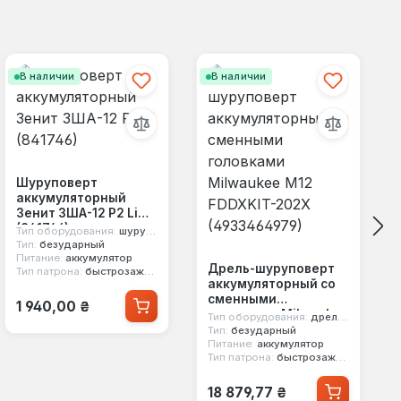
В наличии
В наличии
Шуруповерт
аккумуляторный
Зенит ЗША-12 Р2 Li
(841746)
Тип оборудования:
шуруповерт
Тип:
безударный
Питание:
аккумулятор
Дрель-шуруповерт
Тип патрона:
быстрозажимной
аккумуляторный со
Обычная цена:
сменными
1 940,00 ₴
головками Milwaukee
Тип оборудования:
дрель шуруповерт
M12 FDDXKIT-202X
Тип:
безударный
Питание:
аккумулятор
(4933464979)
Тип патрона:
быстрозажимной
Обычная цена:
18 879,77 ₴