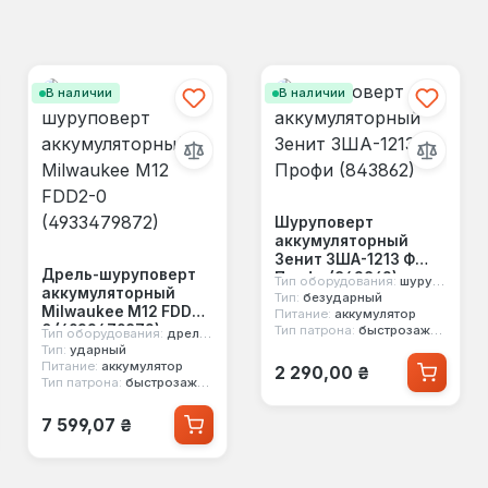
В наличии
В наличии
Шуруповерт
аккумуляторный
Зенит ЗША-1213 Ф
Дрель-шуруповерт
Профи (843862)
Тип оборудования:
шуруповерт
аккумуляторный
Тип:
безударный
Milwaukee M12 FDD2-
Питание:
аккумулятор
0 (4933479872)
Тип патрона:
быстрозажимной
Тип оборудования:
дрель шуруповерт
Тип:
ударный
Обычная цена:
Питание:
аккумулятор
2 290,00 ₴
Тип патрона:
быстрозажимной
Обычная цена:
7 599,07 ₴