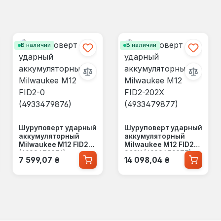
В наличии
В наличии
Шуруповерт ударный
Шуруповерт ударный
аккумуляторный
аккумуляторный
Milwaukee M12 FID2-0
Milwaukee M12 FID2-
(4933479876)
202X (4933479877)
Обычная цена:
Обычная цена:
7 599,07 ₴
14 098,04 ₴