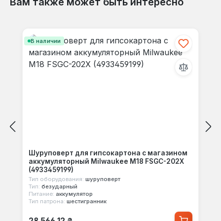
Вам также может быть интересно
Пропустить галерею продуктов
В наличии
Шуруповерт для гипсокартона с магазином
аккумуляторный Milwaukee M18 FSGC-202X
(4933459199)
Тип оборудования:
шуруповерт
Тип:
безударный
Питание:
аккумулятор
Тип патрона:
шестигранник
Обычная цена:
28 566,12 ₴