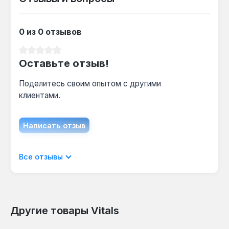
Инструмент совместим с литий-ионными
аккумуляторами 18 В серии SmartLine —
одного аккумулятора достаточно для всех
0 из 0 отзывов
инструментов этой линейки.
Средний рейтинг 0 из 5 звезд
Оставьте отзыв!
Поделитесь своим опытом с другими
клиентами.
Написать отзыв
Отображать отзывы только на текущем
Все отзывы
языке.
Другие товары Vitals
Отзывов не найдено. Делитесь