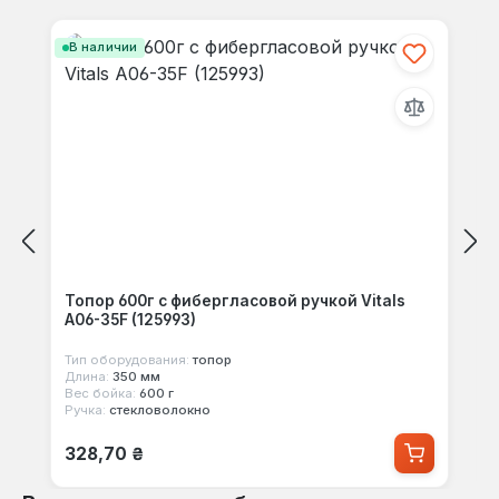
Пропустить галерею продуктов
своими мыслями с другими.
В наличии
Топор 600г с фибергласовой ручкой Vitals
A06-35F (125993)
Тип оборудования:
топор
Длина:
350 мм
Вес бойка:
600 г
Ручка:
стекловолокно
Обычная цена:
328,70 ₴