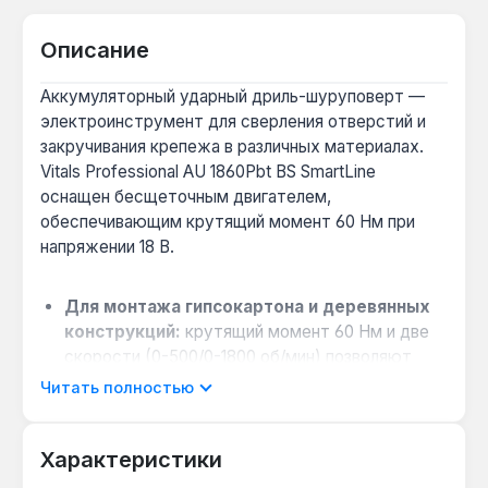
Описание
Аккумуляторный ударный дриль-шуруповерт —
электроинструмент для сверления отверстий и
закручивания крепежа в различных материалах.
Vitals Professional AU 1860Pbt BS SmartLine
оснащен бесщеточным двигателем,
обеспечивающим крутящий момент 60 Нм при
напряжении 18 В.
Для монтажа гипсокартона и деревянных
конструкций:
крутящий момент 60 Нм и две
скорости (0-500/0-1800 об/мин) позволяют
закручивать саморезы без предварительного
Читать полностью
сверления и переключаться на быстрое
сверление.
Характеристики
Работа с твердыми материалами:
ударный
механизм дает возможность сверлить