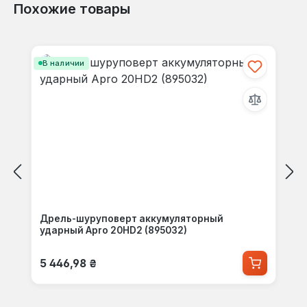
Похожие товары
Пропустить галерею продуктов
В наличии
Дрель-шуруповерт аккумуляторный
ударный Apro 20HD2 (895032)
Обычная цена:
5 446,98 ₴