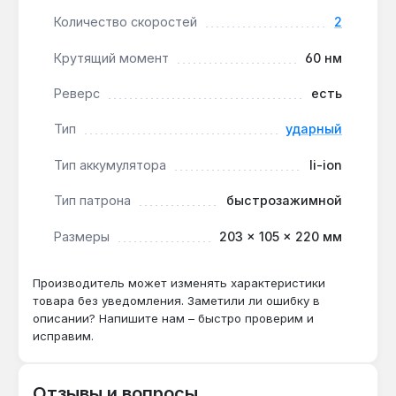
доставка по Украине.
Количество скоростей
2
Крутящий момент
60 нм
Дриль-шуруповерт подходит для
профессионального и бытового использования:
Реверс
есть
сборка мебели, монтаж гипсокартона, сверление
отверстий в дереве, металле, кирпиче и бетоне.
Тип
ударный
Дополнительная рукоятка обеспечивает контроль
Тип аккумулятора
li-ion
при интенсивных нагрузках.
Тип патрона
быстрозажимной
Подходит ли для сверления бетонных
Размеры
203 × 105 × 220 мм
стен?
Да — ударный механизм и крутящий момент
Производитель может изменять характеристики
60 Нм позволяют сверлить отверстия в
товара без уведомления. Заметили ли ошибку в
кирпиче и бетоне диаметром до 13 мм.
описании? Напишите нам – быстро проверим и
исправим.
Какой аккумулятор нужен для работы?
Отзывы и вопросы