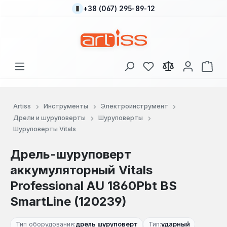
+38 (067) 295-89-12
Перейти к основному содержанию
У вас есть товары
В к
Artiss
Инструменты
Электроинструмент
Дрели и шуруповерты
Шуруповерты
Шуруповерты Vitals
Дрель-шуруповерт
аккумуляторный Vitals
Professional AU 1860Pbt BS
SmartLine (120239)
Тип оборудования:
дрель шуруповерт
Тип:
ударный