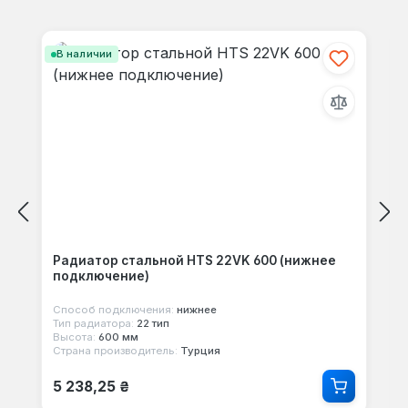
Отзывов не найдено. Делитесь
Пропустить галерею продуктов
своими мыслями с другими.
В наличии
Радиатор стальной HTS 22VK 600 (нижнее
подключение)
Способ подключения:
нижнее
Тип радиатора:
22 тип
Высота:
600 мм
Страна производитель:
Турция
Обычная цена:
5 238,25 ₴