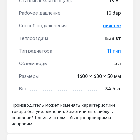
Отапливаемая площадь
18 м²
учреждений:
гладкая поверхность без
боковых стенок и верхней решётки упрощает
Рабочее давление
10 бар
влажную уборку и предотвращает скопление
пыли — соответствует санитарным нормам.
Способ подключения
нижнее
Теплоотдача
1838 вт
Радиатор подходит для отопления гостиных,
спален, офисов площадью до 18 м² с высотой
Тип радиатора
11 тип
потолков до 2.7 м. При использовании в системах
с температурой теплоносителя 75-65 °C
Объем воды
5 л
фактическая тепловая мощность может быть
Размеры
1600 × 600 × 50 мм
выше 1838 Вт, что позволяет компенсировать
теплопотери через окна. Производство — Турция.
Вес
34.6 кг
Гарантия 10 лет, доставка по Украине.
Производитель может изменять характеристики
товара без уведомления. Заметили ли ошибку в
Подходит ли радиатор для системы с
описании? Напишите нам – быстро проверим и
алюминиевыми трубами?
исправим.
Да — стальной корпус с антикоррозийным
катафорезным покрытием и порошковой