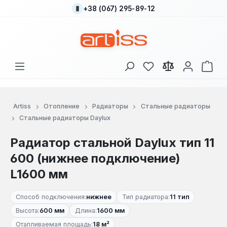
+38 (067) 295-89-12
Перейти к основному содержанию
У вас есть товары
В к
Artiss
Отопление
Радиаторы
Стальные радиаторы
Стальные радиаторы Daylux
Радиатор стальной Daylux тип 11
600 (нижнее подключение)
L1600 мм
Способ подключения:
нижнее
Тип радиатора:
11 тип
Высота:
600 мм
Длина:
1600 мм
Отапливаемая площадь:
18 м²