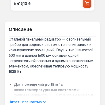
Обычная цена:
6 419,10 ₴
Описание
Стальной панельный радиатор — отопительный
прибор для водяных систем отопления жилых и
коммерческих помещений. Daylux тип 11 высотой
600 мм и длиной 1600 мм оснащён одной
нагревательной панелью и одним конвекционным
элементом, обеспечивая тепловую мощность
1838 Вт.
Для помещений до 18 м² с
низкотемпературными системами:
тепловая мощность 1838 Вт и объём воды 5 л
позволяют эффективно работать с
Читать полностью