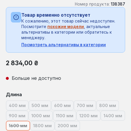
Номер продукта:
138387
Товар временно отсутствует
К сожалению, этот товар сейчас недоступен.
Посмотрите
похожие модели
, актуальные
альтернативы в категории или обратитесь к
менеджеру.
Посмотреть альтернативы в категории
Обычная цена:
2 834,00 ₴
Больше не доступно
Выберите
Длина
400 мм
500 мм
600 мм
700 мм
800 мм
(В настоящее время эта опция недоступна.)
(В настоящее время эта опция недоступна.)
(В настоящее время эта опция нед
(В настоящее время эт
(В настояще
900 мм
1000 мм
1100 мм
1200 мм
1400 мм
(В настоящее время эта опция недоступна.)
(В настоящее время эта опция недоступна.)
(В настоящее время эта опция не
(В настоящее время э
(В насто
1600 мм
1800 мм
2000 мм
(В настоящее время эта опция недоступна.)
(В настоящее время эта опция недоступна.)
(В настоящее время эта опция н