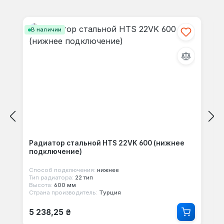
Отзывов не найдено. Делитесь
Пропустить галерею продуктов
своими мыслями с другими.
В наличии
Радиатор стальной HTS 22VK 600 (нижнее
подключение)
Способ подключения:
нижнее
Тип радиатора:
22 тип
Высота:
600 мм
Страна производитель:
Турция
Обычная цена:
5 238,25 ₴