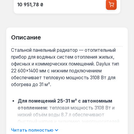
Обычная цена:
10 951,78 ₴
Описание
Стальной панельный радиатор — отопительный
прибор для водяных систем отопления жилых,
офисных и коммерческих помещений. Daylux тип
22 600×1400 мм с нижним подключением
обеспечивает тепловую мощность 3108 Вт для
обогрева до 31 м².
Для помещений 25-31 м² с автономным
отоплением:
тепловая мощность 3108 Вт и
низкий объём воды 8.7 л обеспечивают
быстрый нагрев и экономию энергоносителей
при работе от газового или электрического
Читать полностью