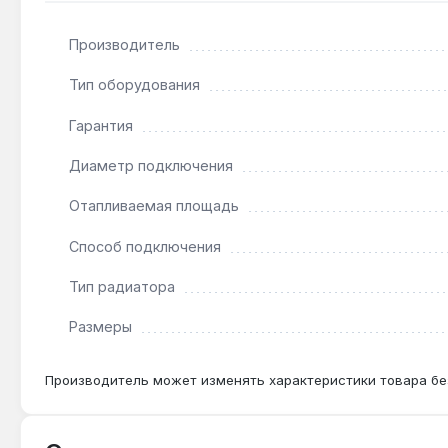
низкими подоконниками, сохраняя эстетику интерьера.
Производитель
Подходит ли для помещений с детьми?
Тип оборудования
Да — температура поверхности радиатора при работ
Гарантия
Диаметр подключения
Как часто нужно промывать радиатор?
В системах с жёсткой водой (более 7 °dH) рекоме
Отапливаемая площадь
Способ подключения
Тип радиатора
Размеры
Производитель может изменять характеристики товара бе