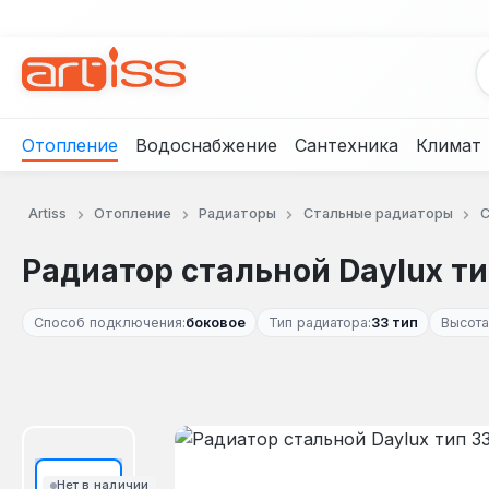
рейти к основному содержанию
Перейти к поиску
Перейти к основной навигации
Отопление
Водоснабжение
Сантехника
Климат
Artiss
Отопление
Радиаторы
Стальные радиаторы
С
Радиатор стальной Daylux ти
Способ подключения:
боковое
Тип радиатора:
33 тип
Высота
Пропустить галерею изображений
Нет в наличии