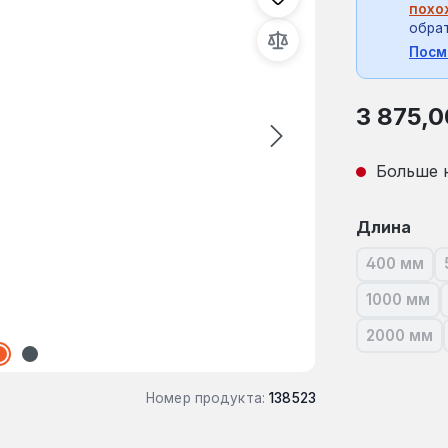
похо
обрат
Посм
Обычная це
3 875,0
Больше 
Выберите
Длина
400 мм
(В наст
1000 мм
(В нас
2000 мм
(В нас
Номер продукта:
138523