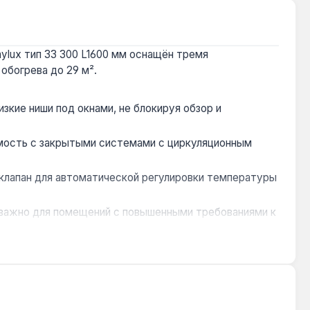
lux тип 33 300 L1600 мм оснащён тремя
обогрева до 29 м².
зкие ниши под окнами, не блокируя обзор и
имость с закрытыми системами с циркуляционным
 клапан для автоматической регулировки температуры
 важно для помещений с повышенными требованиями к
 в централизованных системах с возможными
одаря низкой высоте 300 мм его можно размещать под