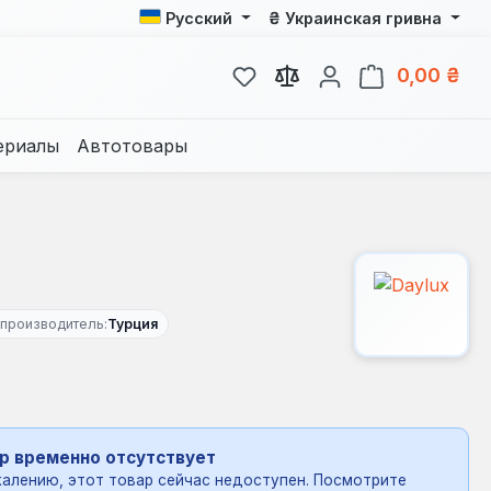
₴
Русский
Украинская гривна
У вас есть товары из спис
В к
0,00 ₴
ериалы
Автотовары
 производитель:
Турция
р временно отсутствует
алению, этот товар сейчас недоступен. Посмотрите