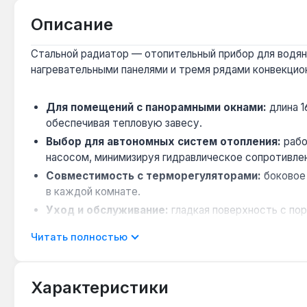
Описание
Стальной радиатор — отопительный прибор для водян
нагревательными панелями и тремя рядами конвекцион
Для помещений с панорамными окнами:
длина 1
обеспечивая тепловую завесу.
Выбор для автономных систем отопления:
рабо
насосом, минимизируя гидравлическое сопротивле
Совместимость с терморегуляторами:
боковое 
в каждой комнате.
Уход и обслуживание:
гладкая поверхность с по
гигиене.
Читать полностью
Ограничение для систем с высоким давлением
гидроударами выше 12 бар — требуется редуктор 
Характеристики
Радиатор подходит для обогрева гостиных, спален, 