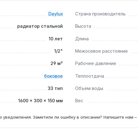
 Производство — Турция. Гарантия 10 лет, доставка по Укра
Daylux
Страна производитель
радиатор стальной
Высота
е до 75 °C, а гладкая сталь без острых углов снижает рис
10 лет
Длина
1/2"
Межосевое расстояние
ндуется промывка каждые 2-3 года для предотвращения отл
29 м²
Рабочее давление
боковое
Теплоотдача
33 тип
Объем воды
1600 × 300 × 150 мм
Вес
з уведомления. Заметили ли ошибку в описании? Напишите нам –