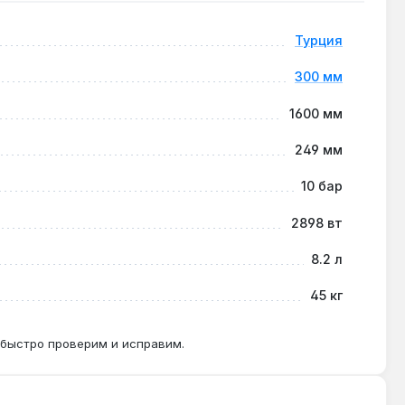
ине.
Турция
300 мм
к ожогов при случайном контакте.
1600 мм
249 мм
ожений внутри панелей.
10 бар
2898 вт
8.2 л
45 кг
 быстро проверим и исправим.