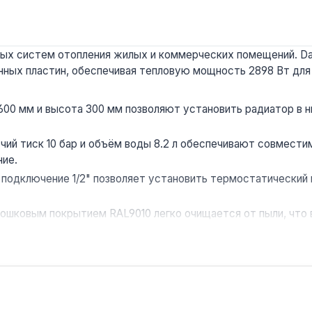
ых систем отопления жилых и коммерческих помещений. Day
ных пластин, обеспечивая тепловую мощность 2898 Вт для 
600 мм и высота 300 мм позволяют установить радиатор в ни
чий тиск 10 бар и объём воды 8.2 л обеспечивают совмест
ние.
подключение 1/2" позволяет установить термостатический
рошковым покрытием RAL9010 легко очищается от пыли, что
:
при рабочем тиске 10 бар не рекомендуется использовать
давления.
офисов и коммерческих помещений площадью до 29 м². Благ