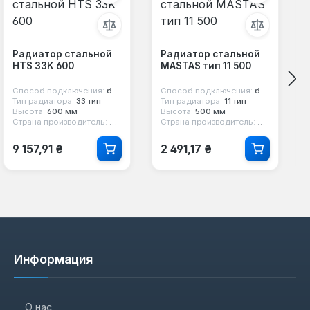
Радиатор стальной
Радиатор стальной
HTS 33K 600
MASTAS тип 11 500
Способ подключения:
боковое
Способ подключения:
боковое
Тип радиатора:
33 тип
Тип радиатора:
11 тип
Высота:
600 мм
Высота:
500 мм
Страна производитель:
Турция
Страна производитель:
Турция
Обычная цена:
Обычная цена:
9 157,91 ₴
2 491,17 ₴
Информация
О нас