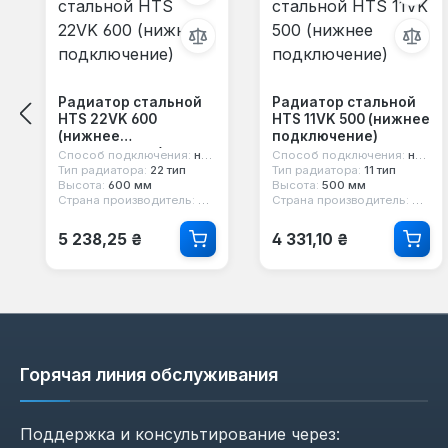
Радиатор стальной
Радиатор стальной
HTS 22VK 600
HTS 11VK 500 (нижнее
(нижнее
подключение)
подключение)
Способ подключения:
нижнее
Способ подключения:
нижнее
Тип радиатора:
22 тип
Тип радиатора:
11 тип
Высота:
600 мм
Высота:
500 мм
Страна производитель:
Турция
Страна производитель:
Турц
Обычная цена:
Обычная цена:
5 238,25 ₴
4 331,10 ₴
Горячая линия обслуживания
Поддержка и консультирование через: