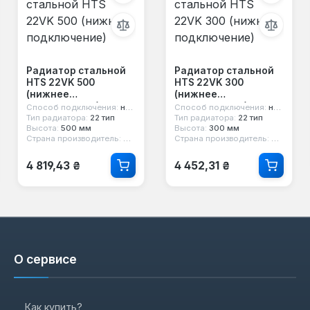
Радиатор стальной
Радиатор стальной
HTS 22VK 500
HTS 22VK 300
(нижнее
(нижнее
подключение)
подключение)
Способ подключения:
нижнее
Способ подключения:
нижнее
Тип радиатора:
22 тип
Тип радиатора:
22 тип
Высота:
500 мм
Высота:
300 мм
ия
Страна производитель:
Турция
Страна производитель:
Турция
Обычная цена:
Обычная цена:
4 819,43 ₴
4 452,31 ₴
О сервисе
Как купить?