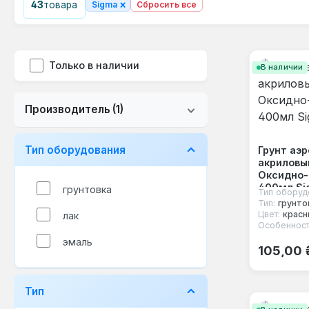
×
43
товара
Sigma
Сбросить все
Только в наличии
В наличии
Производитель
(1)
Тип оборудования
Грунт аэ
акриловы
Оксидно
400мл Si
грунтовка
Тип оборуд
Тип:
грунто
Цвет:
красн
лак
Особенност
эмаль
Обычная
105,00 
Тип