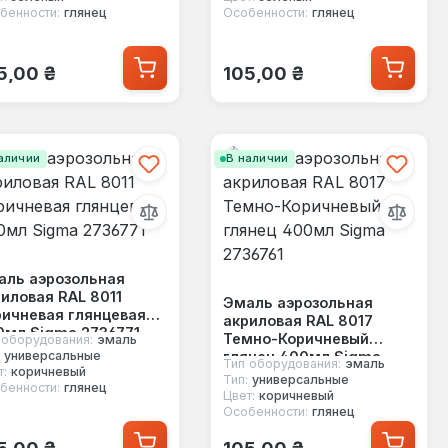
бенности:
глянец
Особенности:
глянец
ычная цена:
Обычная цена:
5,00 ₴
105,00 ₴
аличии
В наличии
аль аэрозольная
иловая RAL 8011
Эмаль аэрозольная
ричневая глянцевая
акриловая RAL 8017
0мл Sigma 2736771
Темно-Коричневый
 оборудования:
эмаль
глянец 400мл Sigma
универсальные
Тип оборудования:
эмаль
т:
коричневый
2736761
Тип:
универсальные
бенности:
глянец
Цвет:
коричневый
Особенности:
глянец
ычная цена:
Обычная цена:
5,00 ₴
105,00 ₴