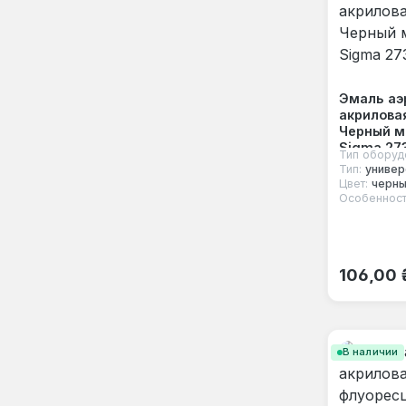
Эмаль аэ
акриловая
Черный м
Sigma 27
Тип оборуд
Тип:
универ
Цвет:
черн
Особенност
Обычная
106,00 
В наличии