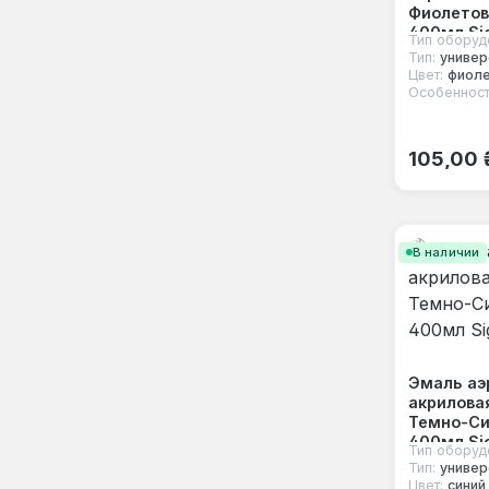
Фиолетов
синий
400мл Si
Тип оборуд
Тип:
универ
слоновая кость
Цвет:
фиол
Особенност
фиолетовый
Обычная
черный
105,00 
В наличии
Эмаль аэ
акрилова
Темно-Си
400мл Si
Тип оборуд
Тип:
универ
Цвет:
синий