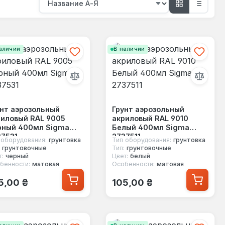
аличии
В наличии
нт аэрозольный
Грунт аэрозольный
риловый RAL 9005
акриловый RAL 9010
рный 400мл Sigma
Белый 400мл Sigma
37531
2737511
 оборудования:
грунтовка
Тип оборудования:
грунтовка
грунтовочные
Тип:
грунтовочные
т:
черный
Цвет:
белый
бенности:
матовая
Особенности:
матовая
ычная цена:
Обычная цена:
5,00 ₴
105,00 ₴