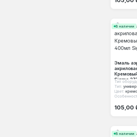
В наличии
Эмаль аэ
акрилова
Кремовый
Sigma 27
Тип оборуд
Тип:
универ
Цвет:
крем
Особенност
Обычная
105,00 
В наличии