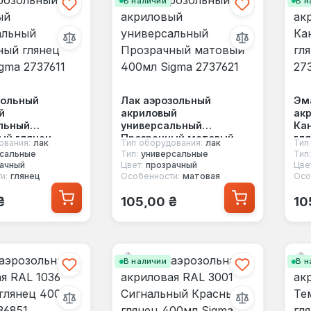
В наличии
В н
зольный
Лак аэрозольный
Эм
й
акриловый
акр
льный
универсальный
Ка
ый глянец
Прозрачный матовый
гл
ования:
лак
Тип оборудования:
лак
Тип
gma 2737611
400мл Sigma 2737621
27
сальные
Тип:
универсальные
Тип:
ачный
Цвет:
прозрачный
Цве
и:
глянец
Особенности:
матовая
Осо
 цена:
Обычная цена:
Об
₴
105,00 ₴
10
В наличии
В н