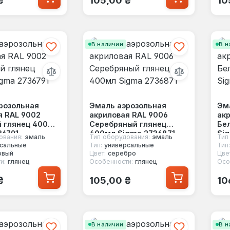
В наличии
В н
розольная
Эмаль аэрозольная
Эм
я RAL 9002
акриловая RAL 9006
акр
 глянец 400мл
Серебряный глянец
Бе
36791
400мл Sigma 2736871
Si
ования:
эмаль
Тип оборудования:
эмаль
Тип
сальные
Тип:
универсальные
Тип:
овый
Цвет:
серебро
Цве
и:
глянец
Особенности:
глянец
Осо
 цена:
Обычная цена:
Об
₴
105,00 ₴
10
В наличии
В н