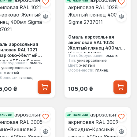
аличии
В наличии
Эмаль аэрозольная
акриловая RAL 1028
аль аэрозольная
Желтый глянец 400мл
иловая RAL 1021
Sigma 2737011
нарково-Желтый
Тип оборудования:
эмаль
янец 400мл Sigma
Тип:
универсальные
 оборудования:
эмаль
Цвет:
желтый
37021
универсальные
Особенности:
глянец
т:
желтый
бенности:
глянец
ычная цена:
Обычная цена:
5,00 ₴
105,00 ₴
аличии
В наличии