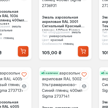
розольная
я RAL 1036
Эмаль аэрозольная
Эм
глянец 400мл
акриловая RAL 3001
акр
36851
Сигнальный Красный
Те
ования:
эмаль
глянец 400мл Sigma
40
сальные
Тип оборудования:
эмаль
Тип
то
2736931
Тип:
универсальные
Тип:
и:
глянец
Цвет:
красный
Цве
Особенности:
глянец
Осо
 цена:
Обычная цена:
Об
₴
105,00 ₴
10
В наличии
В н
розольная
Эм
я RAL 4005
акр
Эмаль аэрозольная