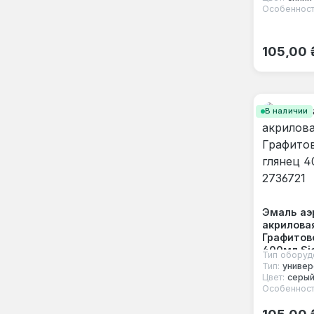
Особенност
Обычная
105,00 
В наличии
Эмаль аэ
акрилова
Графитов
400мл Si
Тип оборуд
Тип:
универ
Цвет:
серы
Особенност
Обычная
105,00 