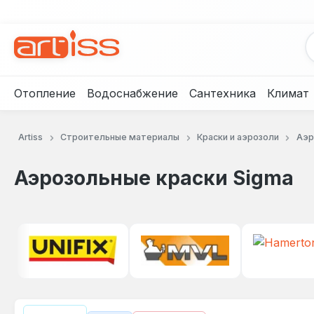
рейти к основному содержанию
Перейти к поиску
Перейти к основной навигации
Отопление
Водоснабжение
Сантехника
Климат
Artiss
Строительные материалы
Краски и аэрозоли
Аэр
Аэрозольные краски Sigma