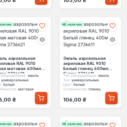
аличии
В наличии
аль аэрозольная
Эмаль аэрозольная
иловая RAL 9010
акриловая RAL 9010
лая матовая 400мл
Белый глянец 400мл
gma 2736621
Sigma 2736611
 оборудования:
эмаль
Тип оборудования:
эмаль
универсальные
Тип:
универсальные
т:
белый
Цвет:
белый
бенности:
матовая
Особенности:
глянец
ычная цена:
Обычная цена:
6,00 ₴
106,00 ₴
аличии
В наличии