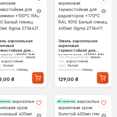
аль аэрозольная
Эмаль аэрозольная
риловая
акриловая
рмостойкая для
термостойкая для
рамики +100°C RAL
радиаторов +170°C RAL
 оборудования:
эмаль
Тип оборудования:
эмаль
0 Белый глянец
9010 Белый глянец
жаростойкий
Тип:
жаростойкий
0мл Sigma 2736421
400мл Sigma 2736411
т:
белый
Цвет:
белый
бенности:
глянец
Особенности:
глянец
ычная цена:
Обычная цена:
8,00 ₴
129,00 ₴
аличии
В наличии