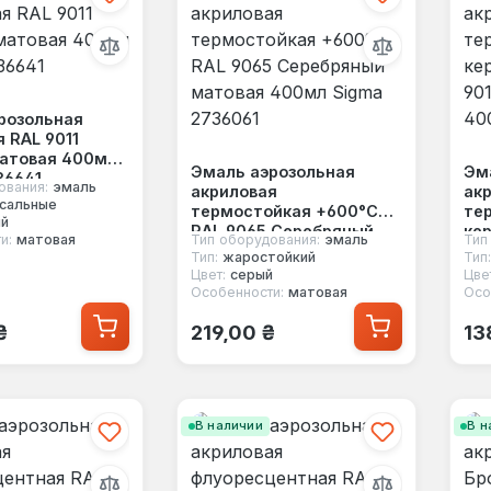
розольная
 RAL 9011
атовая 400мл
Эмаль аэрозольная
Эм
36641
ования:
эмаль
акриловая
ак
сальные
термостойкая +600°C
те
ый
RAL 9065 Серебряный
ке
и:
матовая
Тип оборудования:
эмаль
Тип
матовая 400мл Sigma
901
Тип:
жаростойкий
Тип:
2736061
40
Цвет:
серый
Цве
Особенности:
матовая
Осо
 цена:
Обычная цена:
Об
₴
219,00 ₴
13
В наличии
В н