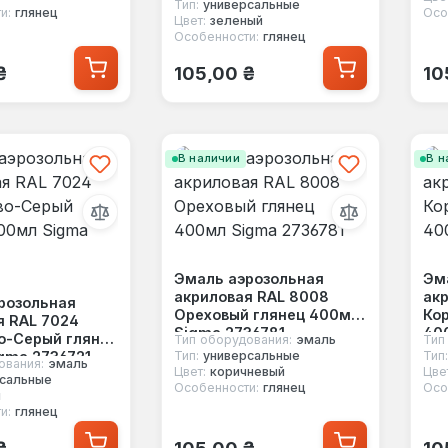
Тип:
универсальные
и:
глянец
Осо
Цвет:
зеленый
Особенности:
глянец
 цена:
Обычная цена:
Об
₴
105,00 ₴
10
В наличии
В н
Эмаль аэрозольная
Эм
акриловая RAL 8008
акр
розольная
Ореховый глянец 400мл
Ко
я RAL 7024
Sigma 2736781
40
о-Серый глянец
Тип оборудования:
эмаль
Тип
gma 2736721
Тип:
универсальные
Тип:
ования:
эмаль
Цвет:
коричневый
Цве
сальные
Особенности:
глянец
Осо
й
и:
глянец
 цена:
Обычная цена:
Об
₴
105,00 ₴
10