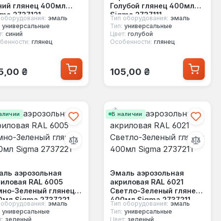
ний глянец 400мл
Голубой глянец 400мл
ma 2737121
Sigma 2737111
 оборудования:
эмаль
Тип оборудования:
эмаль
универсальные
Тип:
универсальные
т:
синий
Цвет:
голубой
бенности:
глянец
Особенности:
глянец
ычная цена:
Обычная цена:
5,00 ₴
105,00 ₴
аличии
В наличии
аль аэрозольная
Эмаль аэрозольная
иловая RAL 6005
акриловая RAL 6021
мно-Зеленый глянец
Светло-Зеленый глянец
0мл Sigma 2737221
400мл Sigma 2737211
 оборудования:
эмаль
Тип оборудования:
эмаль
универсальные
Тип:
универсальные
т:
зеленый
Цвет:
зеленый