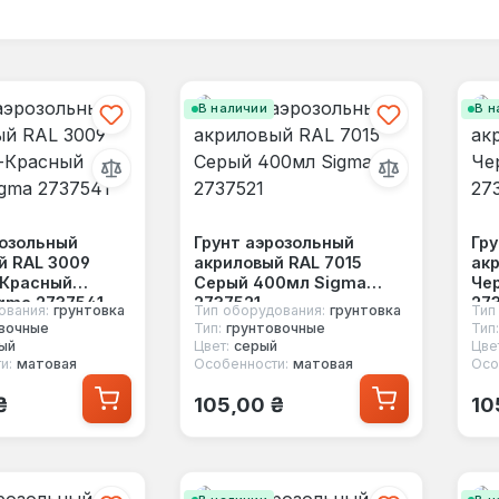
В наличии
В н
розольный
Грунт аэрозольный
Гру
й RAL 3009
акриловый RAL 7015
ак
-Красный
Серый 400мл Sigma
Че
gma 2737541
2737521
27
ования:
грунтовка
Тип оборудования:
грунтовка
Тип
вочные
Тип:
грунтовочные
Тип:
ый
Цвет:
серый
Цве
и:
матовая
Особенности:
матовая
Осо
 цена:
Обычная цена:
Об
₴
105,00 ₴
10