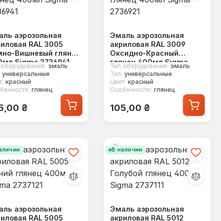
аль аэрозольная
Эмаль аэрозольная
иловая RAL 3005
акриловая RAL 3009
мно-Вишневый глянец
Оксидно-Красный
0мл Sigma 2736941
глянец 400мл Sigma
 оборудования:
эмаль
Тип оборудования:
эмаль
2736921
универсальные
Тип:
универсальные
т:
красный
Цвет:
красный
бенности:
глянец
Особенности:
глянец
ычная цена:
Обычная цена:
5,00 ₴
105,00 ₴
аличии
В наличии
аль аэрозольная
Эмаль аэрозольная
иловая RAL 5005
акриловая RAL 5012