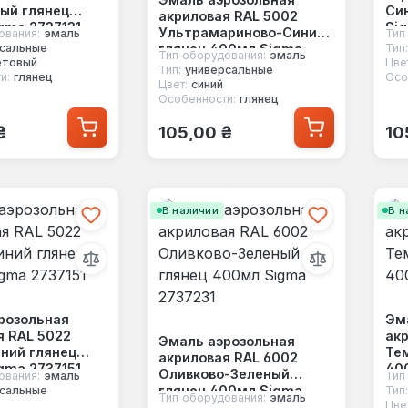
ый глянец
Си
акриловая RAL 5002
gma 2737131
Sig
Ультрамариново-Синий
ования:
эмаль
Тип
глянец 400мл Sigma
сальные
Тип:
Тип оборудования:
эмаль
етовый
Цве
2737141
Тип:
универсальные
и:
глянец
Осо
Цвет:
синий
Особенности:
глянец
 цена:
Обычная цена:
Об
₴
105,00 ₴
10
В наличии
В н
розольная
Эм
я RAL 5022
акр
Эмаль аэрозольная
ний глянец
Те
акриловая RAL 6002
gma 2737151
40
Оливково-Зеленый
ования:
эмаль
Тип
глянец 400мл Sigma
сальные
Тип:
Тип оборудования:
эмаль
Цве
2737231