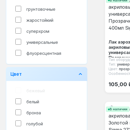
В наличии
грунтовочные
жаростойкий
суперхром
Лак аэро
универсальные
акриловы
универса
флуоресцентная
Прозрачн
Тип оборуд
400мл Si
Тип:
универ
Цвет:
прозр
Цвет
Особенност
Обычная
105,00 
бежевый
белый
В наличии
бронза
голубой