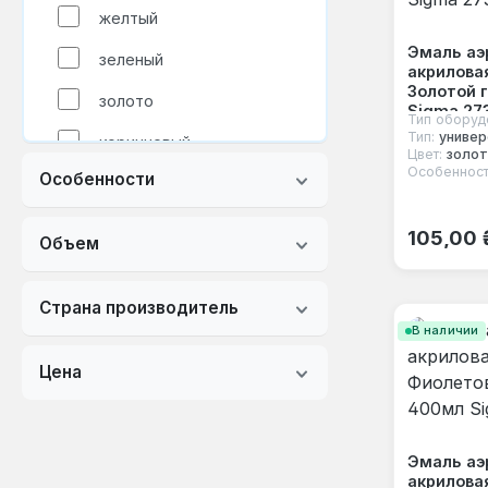
желтый
Эмаль аэ
зеленый
акрилова
Золотой 
золото
Sigma 27
Тип оборуд
Тип:
универ
коричневый
Цвет:
золо
Особенност
Особенности
красный
кремовый
Обычная
105,00 
Объем
медь
Страна производитель
оранжевый
В наличии
прозрачный
Цена
розовый
серебро
Эмаль аэ
серый
акрилова