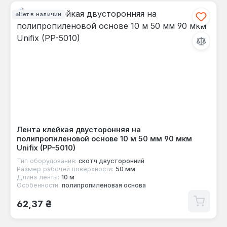
Нет в наличии
Лента клейкая двусторонняя на
полипропиленовой основе 10 м 50 мм 90 мкм
Unifix (PP-5010)
Тип оборудования:
скотч двусторонний
Размер рабочей поверхности:
50 мм
Длина ленты:
10 м
Особенности:
полипропиленовая основа
Обычная цена:
62,37 ₴