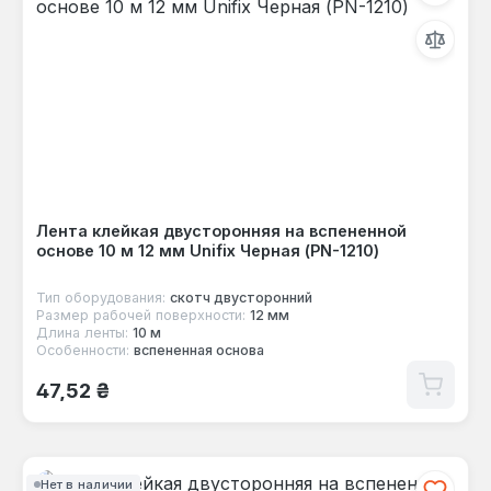
Лента клейкая двусторонняя на вспененной
основе 10 м 12 мм Unifix Черная (PN-1210)
Тип оборудования:
скотч двусторонний
Размер рабочей поверхности:
12 мм
Длина ленты:
10 м
Особенности:
вспененная основа
Обычная цена:
47,52 ₴
Нет в наличии