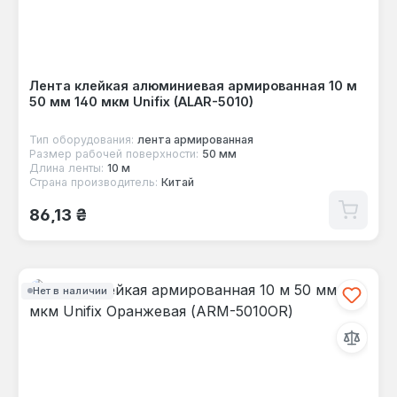
Лента клейкая алюминиевая армированная 10 м
50 мм 140 мкм Unifix (ALAR-5010)
Тип оборудования:
лента армированная
Размер рабочей поверхности:
50 мм
Длина ленты:
10 м
Страна производитель:
Китай
Обычная цена:
86,13 ₴
Нет в наличии