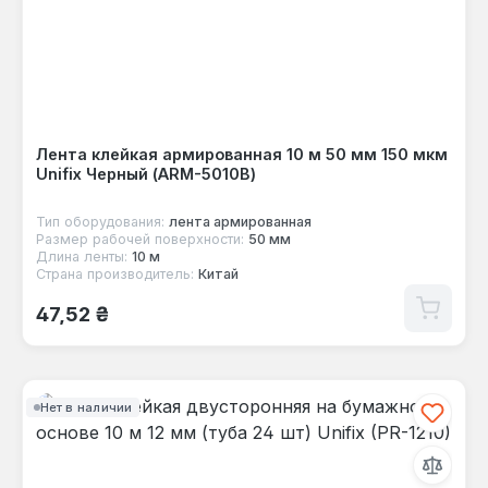
Лента клейкая армированная 10 м 50 мм 150 мкм
Unifix Черный (ARM-5010B)
Тип оборудования:
лента армированная
Размер рабочей поверхности:
50 мм
Длина ленты:
10 м
Страна производитель:
Китай
Обычная цена:
47,52 ₴
Нет в наличии