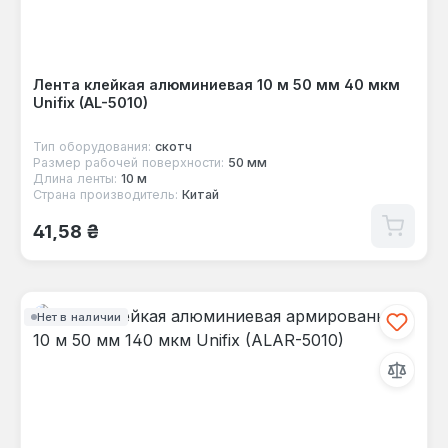
Лента клейкая алюминиевая 10 м 50 мм 40 мкм
Unifix (AL-5010)
Тип оборудования:
скотч
Размер рабочей поверхности:
50 мм
Длина ленты:
10 м
Страна производитель:
Китай
Обычная цена:
41,58 ₴
Нет в наличии