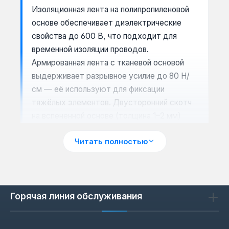
Изоляционная лента на полипропиленовой
основе обеспечивает диэлектрические
свойства до 600 В, что подходит для
временной изоляции проводов.
Армированная лента с тканевой основой
выдерживает разрывное усилие до 80 Н/
см — её используют для фиксации
тяжёлых элементов. Двусторонний скотч
на вспененной основе (толщина 1–2 мм)
компенсирует неровности поверхности и
Читать полностью
держит нагрузку до 5 кг на погонный метр.
Бумажная основа (скотч) подходит для
малярных работ — она не оставляет
следов клея при снятии до 24 часов.
Горячая линия обслуживания
Сценарии применения