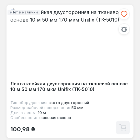
Нет в наличии
Лента клейкая двусторонняя на тканевой основе
10 м 50 мм 170 мкм Unifix (TK-5010)
Тип оборудования:
скотч двусторонний
Размер рабочей поверхности:
50 мм
Длина ленты:
10 м
Особенности:
тканевая основа
Обычная цена:
100,98 ₴