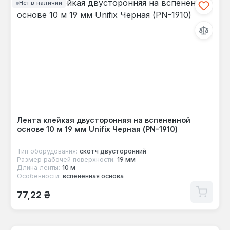
Нет в наличии
Лента клейкая двусторонняя на вспененной
основе 10 м 19 мм Unifix Черная (PN-1910)
Тип оборудования:
скотч двусторонний
Размер рабочей поверхности:
19 мм
Длина ленты:
10 м
Особенности:
вспененная основа
Обычная цена:
77,22 ₴