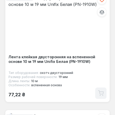
Лента клейкая двусторонняя на вспененной
основе 10 м 19 мм Unifix Белая (PN-1910W)
Тип оборудования:
скотч двусторонний
Размер рабочей поверхности:
19 мм
Длина ленты:
10 м
Особенности:
вспененная основа
Обычная цена:
77,22 ₴