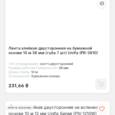
Лента клейкая двусторонняя на бумажной
основе 10 м 38 мм (туба 7 шт) Unifix (PR-3810)
Тип оборудования:
скотч двусторонний
Размер рабочей поверхности:
38 мм
Длина ленты:
10 м
Особенности:
бумажная основа
Обычная цена:
231,66 ₴
Нет в наличии