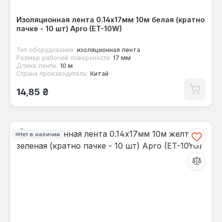
Изоляционная лента 0.14х17мм 10м белая (кратно
пачке - 10 шт) Apro (ET-10W)
Тип оборудования:
изоляционная лента
Размер рабочей поверхности:
17 мм
Длина ленты:
10 м
Страна производитель:
Китай
Обычная цена:
14,85 ₴
Нет в наличии