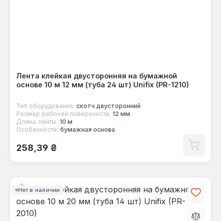
Лента клейкая двусторонняя на бумажной
основе 10 м 12 мм (туба 24 шт) Unifix (PR-1210)
Тип оборудования:
скотч двусторонний
Размер рабочей поверхности:
12 мм
Длина ленты:
10 м
Особенности:
бумажная основа
Обычная цена:
258,39 ₴
Нет в наличии