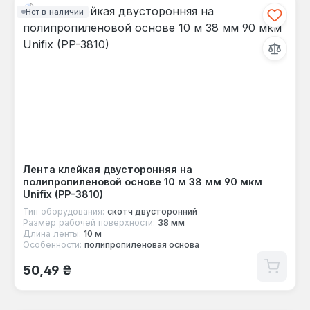
Нет в наличии
Лента клейкая двусторонняя на
полипропиленовой основе 10 м 38 мм 90 мкм
Unifix (PP-3810)
Тип оборудования:
скотч двусторонний
Размер рабочей поверхности:
38 мм
Длина ленты:
10 м
Особенности:
полипропиленовая основа
Обычная цена:
50,49 ₴