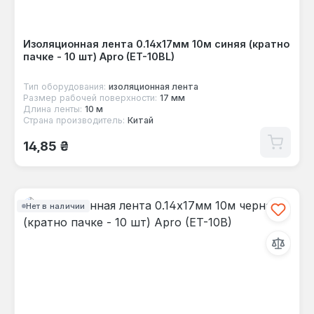
Изоляционная лента 0.14х17мм 10м синяя (кратно
пачке - 10 шт) Apro (ET-10BL)
Тип оборудования:
изоляционная лента
Размер рабочей поверхности:
17 мм
Длина ленты:
10 м
Страна производитель:
Китай
Обычная цена:
14,85 ₴
Нет в наличии