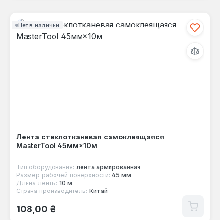
Нет в наличии
Лента стеклотканевая самоклеящаяся
MasterTool 45мм×10м
Тип оборудования:
лента армированная
Размер рабочей поверхности:
45 мм
Длина ленты:
10 м
Страна производитель:
Китай
Обычная цена:
108,00 ₴