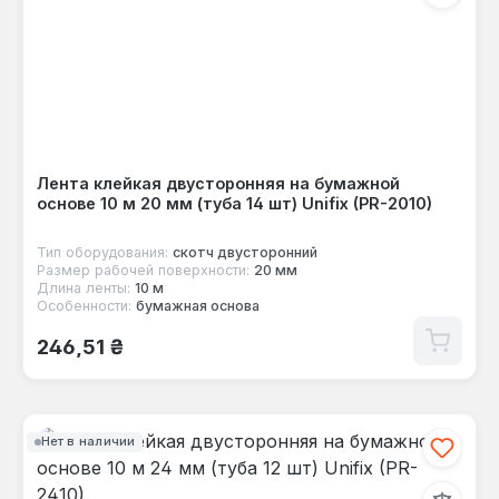
Лента клейкая двусторонняя на бумажной
основе 10 м 20 мм (туба 14 шт) Unifix (PR-2010)
Тип оборудования:
скотч двусторонний
Размер рабочей поверхности:
20 мм
Длина ленты:
10 м
Особенности:
бумажная основа
Обычная цена:
246,51 ₴
Нет в наличии