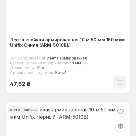
Лента клейкая армированная 10 м 50 мм 150 мкм
Unifix Синяя (ARM-5010BL)
Тип оборудования:
лента армированная
Размер рабочей поверхности:
50 мм
Длина ленты:
10 м
Страна производитель:
Китай
Обычная цена:
47,52 ₴
Нет в наличии