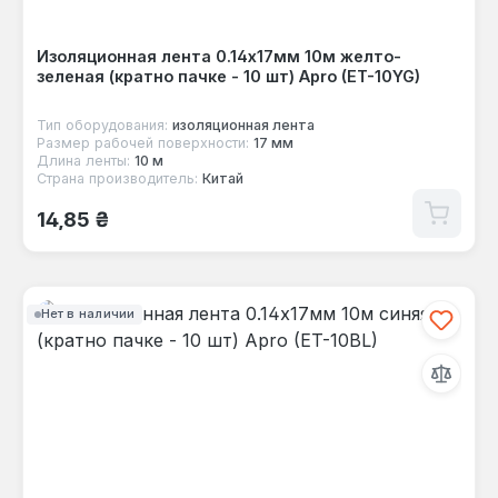
Изоляционная лента 0.14х17мм 10м желто-
зеленая (кратно пачке - 10 шт) Apro (ET-10YG)
Тип оборудования:
изоляционная лента
Размер рабочей поверхности:
17 мм
Длина ленты:
10 м
Страна производитель:
Китай
Обычная цена:
14,85 ₴
Нет в наличии