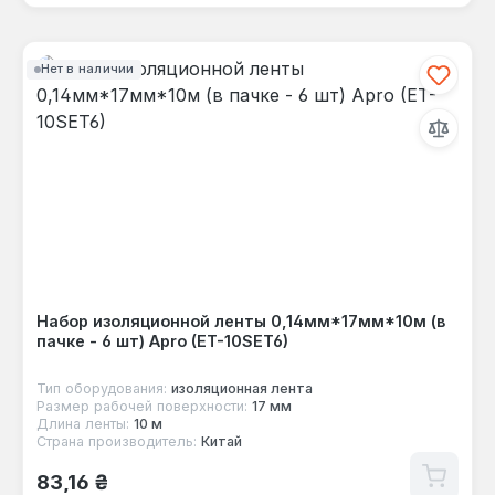
Нет в наличии
Набор изоляционной ленты 0,14мм*17мм*10м (в
пачке - 6 шт) Apro (ET-10SET6)
Тип оборудования:
изоляционная лента
Размер рабочей поверхности:
17 мм
Длина ленты:
10 м
Страна производитель:
Китай
Обычная цена:
83,16 ₴