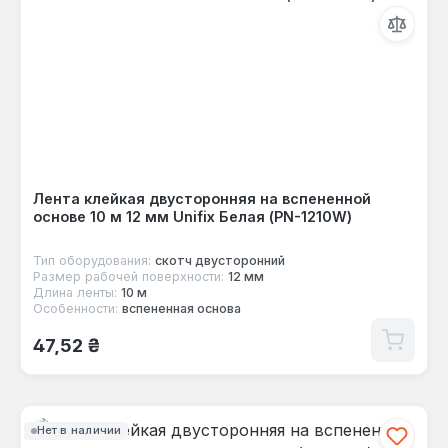
Лента клейкая двусторонняя на вспененной
основе 10 м 12 мм Unifix Белая (PN-1210W)
Тип оборудования:
скотч двусторонний
Размер рабочей поверхности:
12 мм
Длина ленты:
10 м
Особенности:
вспененная основа
Обычная цена:
47,52 ₴
Нет в наличии