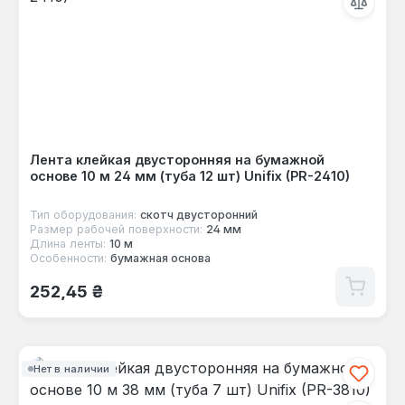
Лента клейкая двусторонняя на бумажной
основе 10 м 24 мм (туба 12 шт) Unifix (PR-2410)
Тип оборудования:
скотч двусторонний
Размер рабочей поверхности:
24 мм
Длина ленты:
10 м
Особенности:
бумажная основа
Обычная цена:
252,45 ₴
Нет в наличии