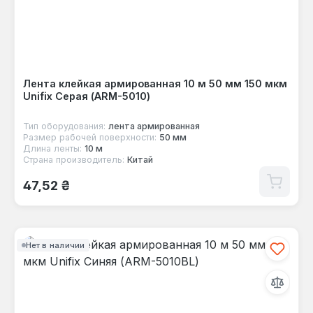
Лента клейкая армированная 10 м 50 мм 150 мкм
Unifix Серая (ARM-5010)
Тип оборудования:
лента армированная
Размер рабочей поверхности:
50 мм
Длина ленты:
10 м
Страна производитель:
Китай
Обычная цена:
47,52 ₴
Нет в наличии