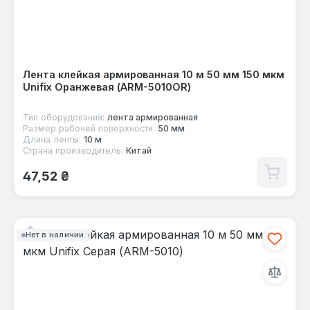
Лента клейкая армированная 10 м 50 мм 150 мкм
Unifix Оранжевая (ARM-5010OR)
Тип оборудования:
лента армированная
Размер рабочей поверхности:
50 мм
Длина ленты:
10 м
Страна производитель:
Китай
Обычная цена:
47,52 ₴
Нет в наличии