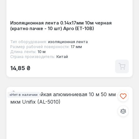
Изоляционная лента 0.14х17мм 10м черная
(кратно пачке - 10 шт) Apro (ET-10B)
Тип оборудования:
изоляционная лента
Размер рабочей поверхности:
17 мм
Длина ленты:
10 м
Страна производитель:
Китай
Обычная цена:
14,85 ₴
Нет в наличии