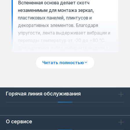
Вспененная основа делает скотч
незаменимым для монтажа зеркал,
пластиковых панелей, плинтусов и
декоративных элементов. Благодаря
упругости, лента выдерживает вибрации и
перепады температур от -20 до +80 °C.
Для наружных работ выбирайте модели с
акриловым клеем — он устойчив к УФ-
Читать полностью
излучению и влаге. Внутри помещений
подойдёт каучуковый состав: он даёт
мгновенное схватывание на дереве,
гипсокартоне и бетоне.
Горячая линия обслуживания
Как выбрать длину и ширину
ленты
О сервисе
Длина рулона (5 или 10 м) зависит от