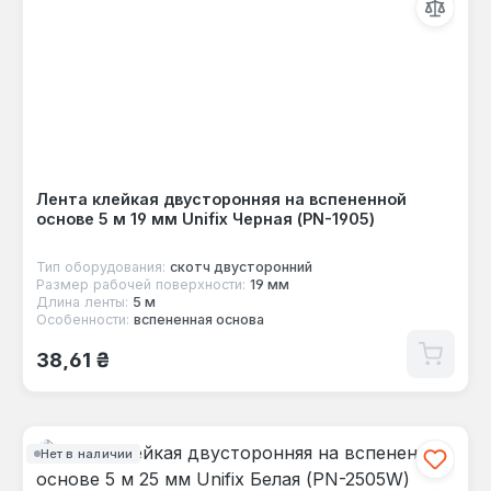
Лента клейкая двусторонняя на вспененной
основе 5 м 19 мм Unifix Черная (PN-1905)
Тип оборудования:
скотч двусторонний
Размер рабочей поверхности:
19 мм
Длина ленты:
5 м
Особенности:
вспененная основа
Обычная цена:
38,61 ₴
Нет в наличии