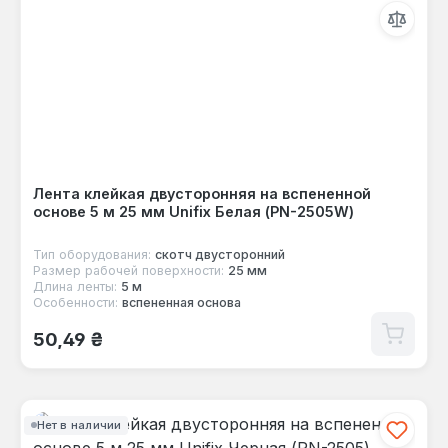
Лента клейкая двусторонняя на вспененной
основе 5 м 25 мм Unifix Белая (PN-2505W)
Тип оборудования:
скотч двусторонний
Размер рабочей поверхности:
25 мм
Длина ленты:
5 м
Особенности:
вспененная основа
Обычная цена:
50,49 ₴
Нет в наличии