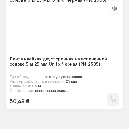
Лента клейкая двусторонняя на вспененной
основе 5 м 25 мм Unifix Черная (PN-2505)
Тип оборудования:
скотч двусторонний
Размер рабочей поверхности:
25 мм
Длина ленты:
5 м
Особенности:
вспененная основа
Обычная цена:
50,49 ₴