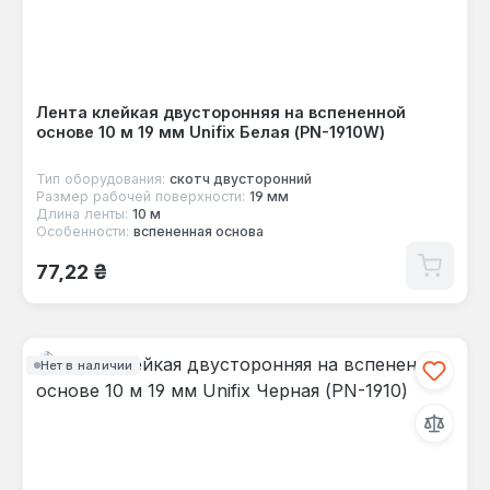
Лента клейкая двусторонняя на вспененной
основе 10 м 19 мм Unifix Белая (PN-1910W)
Тип оборудования:
скотч двусторонний
Размер рабочей поверхности:
19 мм
Длина ленты:
10 м
Особенности:
вспененная основа
Обычная цена:
77,22 ₴
Нет в наличии