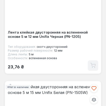
Лента клейкая двусторонняя на вспененной
основе 5 м 12 мм Unifix Черная (PN-1205)
Тип оборудования:
скотч двусторонний
Размер рабочей поверхности:
12 мм
Длина ленты:
5 м
Особенности:
вспененная основа
Обычная цена:
23,76 ₴
Нет в наличии