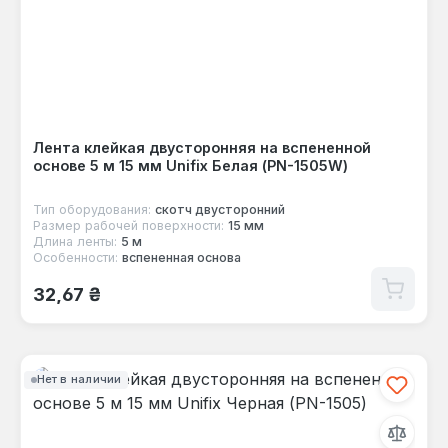
Лента клейкая двусторонняя на вспененной
основе 5 м 15 мм Unifix Белая (PN-1505W)
Тип оборудования:
скотч двусторонний
Размер рабочей поверхности:
15 мм
Длина ленты:
5 м
Особенности:
вспененная основа
Обычная цена:
32,67 ₴
Нет в наличии