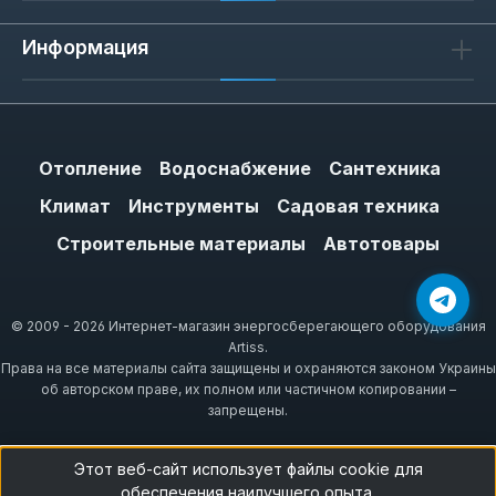
объёма работ: для фиксации одного
Информация
зеркала достаточно 5 м, для монтажа
фасадных панелей — 10 м. Ширина 12-25 мм
подбирается под вес предмета: для лёгких
пластиковых уголков хватит 12 мм, для
тяжёлых зеркал (до 5 кг) нужна лента 25
Отопление
Водоснабжение
Сантехника
мм. Если нагрузка превышает 5 кг,
Климат
Инструменты
Садовая техника
комбинируйте скотч с механическим
Строительные материалы
Автотовары
креплением — это предотвратит срыв.
© 2009 - 2026 Интернет-магазин энергосберегающего оборудования
Советы по эксплуатации
Artiss.
Права на все материалы сайта защищены и охраняются законом Украины
Перед наклеиванием обезжирьте
об авторском праве, их полном или частичном копировании –
запрещены.
поверхность спиртом или ацетоном — это
повышает адгезию на 30%. При
Этот веб-сайт использует файлы cookie для
температуре ниже +10 °C прогрейте ленту
обеспечения наилучшего опыта.