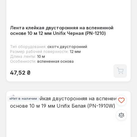
Лента клейкая двусторонняя на вспененной
основе 10 м 12 мм Unifix Черная (PN-1210)
Тип оборудования:
скотч двусторонний
Размер рабочей поверхности:
12 мм
Длина ленты:
10 м
Особенности:
вспененная основа
Обычная цена:
47,52 ₴
Нет в наличии