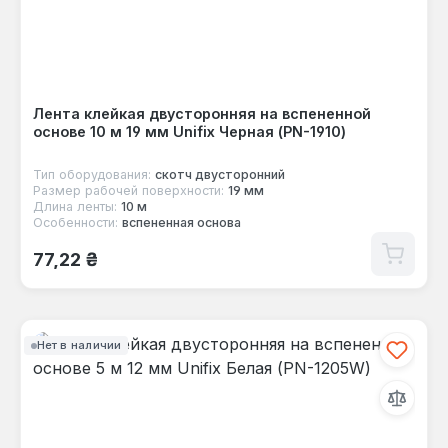
Лента клейкая двусторонняя на вспененной
основе 10 м 19 мм Unifix Черная (PN-1910)
Тип оборудования:
скотч двусторонний
Размер рабочей поверхности:
19 мм
Длина ленты:
10 м
Особенности:
вспененная основа
Обычная цена:
77,22 ₴
Нет в наличии