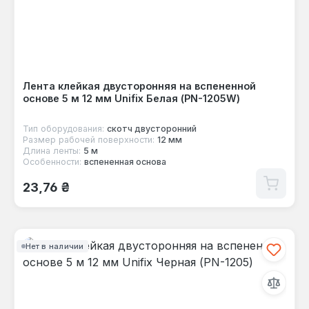
Лента клейкая двусторонняя на вспененной
основе 5 м 12 мм Unifix Белая (PN-1205W)
Тип оборудования:
скотч двусторонний
Размер рабочей поверхности:
12 мм
Длина ленты:
5 м
Особенности:
вспененная основа
Обычная цена:
23,76 ₴
Нет в наличии