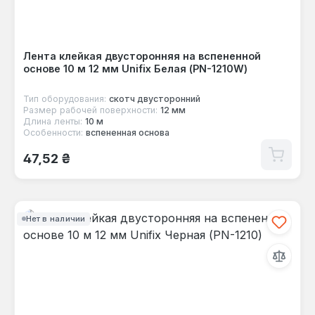
Лента клейкая двусторонняя на вспененной
основе 10 м 12 мм Unifix Белая (PN-1210W)
Тип оборудования:
скотч двусторонний
Размер рабочей поверхности:
12 мм
Длина ленты:
10 м
Особенности:
вспененная основа
Обычная цена:
47,52 ₴
Нет в наличии