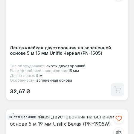
Лента клейкая двусторонняя на вспененной
основе 5 м 15 мм Unifix Черная (PN-1505)
Тип оборудования:
скотч двусторонний
Размер рабочей поверхности:
15 мм
Длина ленты:
5 м
Особенности:
вспененная основа
Обычная цена:
32,67 ₴
Нет в наличии