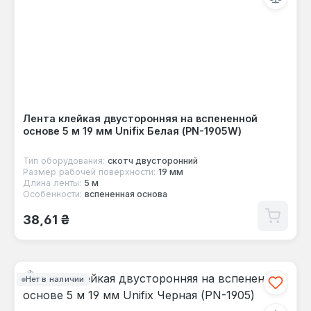
Лента клейкая двусторонняя на вспененной
основе 5 м 19 мм Unifix Белая (PN-1905W)
Тип оборудования:
скотч двусторонний
Размер рабочей поверхности:
19 мм
Длина ленты:
5 м
Особенности:
вспененная основа
Обычная цена:
38,61 ₴
Нет в наличии