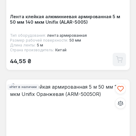
Лента клейкая алюминиевая армированная 5 м
50 мм 140 мкм Unifix (ALAR-5005)
Тип оборудования:
лента армированная
Размер рабочей поверхности:
50 мм
Длина ленты:
5 м
Страна производитель:
Китай
Обычная цена:
44,55 ₴
Нет в наличии