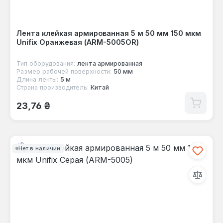
Лента клейкая армированная 5 м 50 мм 150 мкм
Unifix Оранжевая (ARM-5005OR)
Тип оборудования:
лента армированная
Размер рабочей поверхности:
50 мм
Длина ленты:
5 м
Страна производитель:
Китай
Обычная цена:
23,76 ₴
Нет в наличии