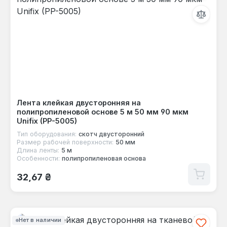
Лента клейкая двусторонняя на
полипропиленовой основе 5 м 50 мм 90 мкм
Unifix (PP-5005)
Тип оборудования:
скотч двусторонний
Размер рабочей поверхности:
50 мм
Длина ленты:
5 м
Особенности:
полипропиленовая основа
Обычная цена:
32,67 ₴
Нет в наличии