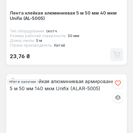
Лента клейкая алюминиевая 5 м 50 мм 40 мкм
Unifix (AL-5005)
Тип оборудования:
скотч
Размер рабочей поверхности:
50 мм
Длина ленты:
5 м
Страна производитель:
Китай
Обычная цена:
23,76 ₴
Нет в наличии