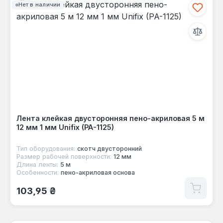
Нет в наличии
Лента клейкая двусторонняя пено-акриловая 5 м
12 мм 1 мм Unifix (PA-1125)
Тип оборудования:
скотч двусторонний
Размер рабочей поверхности:
12 мм
Длина ленты:
5 м
Особенности:
пено-акриловая основа
Обычная цена:
103,95 ₴