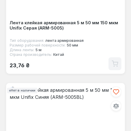
Лента клейкая армированная 5 м 50 мм 150 мкм
Unifix Серая (ARM-5005)
Тип оборудования:
лента армированная
Размер рабочей поверхности:
50 мм
Длина ленты:
5 м
Страна производитель:
Китай
Обычная цена:
23,76 ₴
Нет в наличии