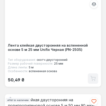
Лента клейкая двусторонняя на вспененной
основе 5 м 25 мм Unifix Черная (PN-2505)
Тип оборудования:
скотч двусторонний
Размер рабочей поверхности:
25 мм
Длина ленты:
5 м
Особенности:
вспененная основа
Обычная цена:
50,49 ₴
Нет в наличии