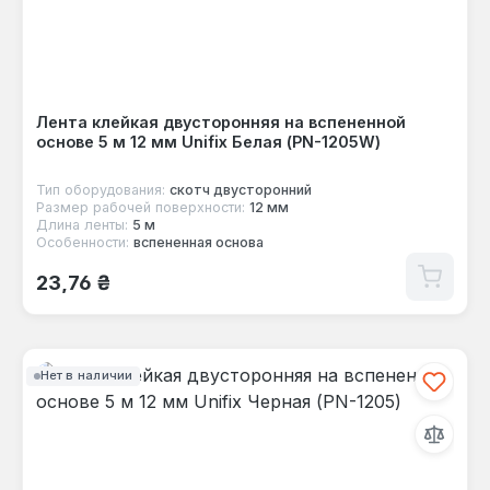
Лента клейкая двусторонняя на вспененной
основе 5 м 12 мм Unifix Белая (PN-1205W)
Тип оборудования:
скотч двусторонний
Размер рабочей поверхности:
12 мм
Длина ленты:
5 м
Особенности:
вспененная основа
Обычная цена:
23,76 ₴
Нет в наличии