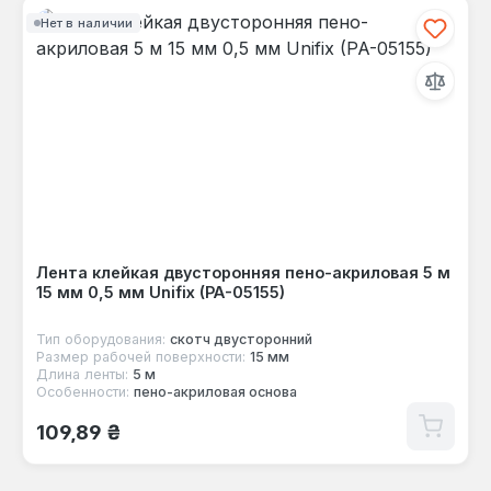
Нет в наличии
Лента клейкая двусторонняя пено-акриловая 5 м
15 мм 0,5 мм Unifix (PA-05155)
Тип оборудования:
скотч двусторонний
Размер рабочей поверхности:
15 мм
Длина ленты:
5 м
Особенности:
пено-акриловая основа
Обычная цена:
109,89 ₴