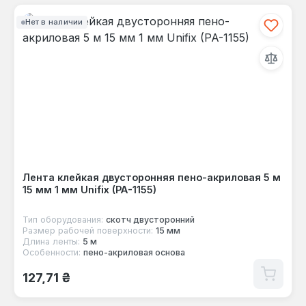
Нет в наличии
Лента клейкая двусторонняя пено-акриловая 5 м
15 мм 1 мм Unifix (PA-1155)
Тип оборудования:
скотч двусторонний
Размер рабочей поверхности:
15 мм
Длина ленты:
5 м
Особенности:
пено-акриловая основа
Обычная цена:
127,71 ₴