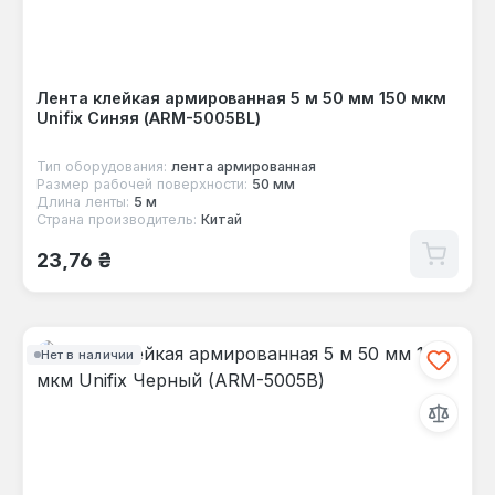
Лента клейкая армированная 5 м 50 мм 150 мкм
Unifix Синяя (ARM-5005BL)
Тип оборудования:
лента армированная
Размер рабочей поверхности:
50 мм
Длина ленты:
5 м
Страна производитель:
Китай
Обычная цена:
23,76 ₴
Нет в наличии