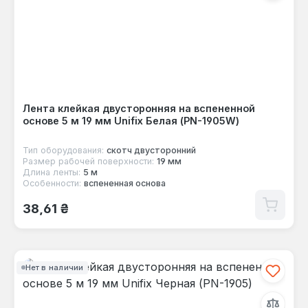
Лента клейкая двусторонняя на вспененной
основе 5 м 19 мм Unifix Белая (PN-1905W)
Тип оборудования:
скотч двусторонний
Размер рабочей поверхности:
19 мм
Длина ленты:
5 м
Особенности:
вспененная основа
Обычная цена:
38,61 ₴
Нет в наличии