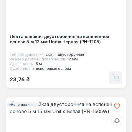
Лента клейкая двусторонняя на вспененной
основе 5 м 12 мм Unifix Черная (PN-1205)
Тип оборудования:
скотч двусторонний
Размер рабочей поверхности:
12 мм
Длина ленты:
5 м
Особенности:
вспененная основа
Обычная цена:
23,76 ₴
Нет в наличии