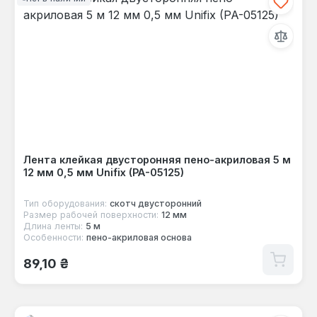
Лента клейкая двусторонняя пено-акриловая 5 м
12 мм 0,5 мм Unifix (PA-05125)
Тип оборудования:
скотч двусторонний
Размер рабочей поверхности:
12 мм
Длина ленты:
5 м
Особенности:
пено-акриловая основа
Обычная цена:
89,10 ₴