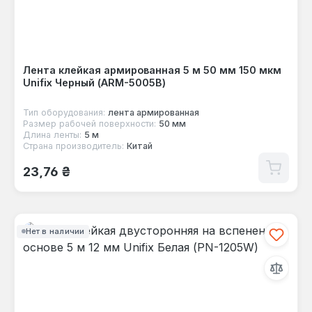
Лента клейкая армированная 5 м 50 мм 150 мкм
Unifix Черный (ARM-5005B)
Тип оборудования:
лента армированная
Размер рабочей поверхности:
50 мм
Длина ленты:
5 м
Страна производитель:
Китай
Обычная цена:
23,76 ₴
Нет в наличии