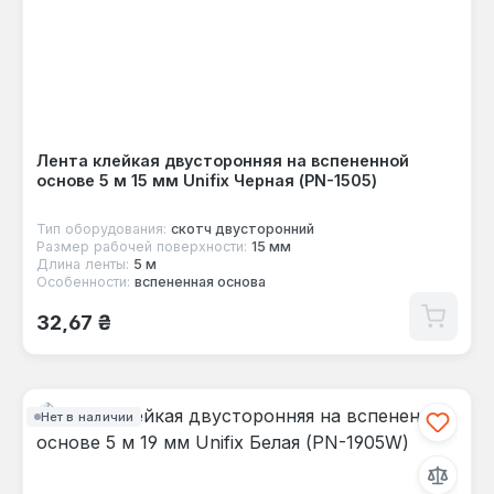
Лента клейкая двусторонняя на вспененной
основе 5 м 15 мм Unifix Черная (PN-1505)
Тип оборудования:
скотч двусторонний
Размер рабочей поверхности:
15 мм
Длина ленты:
5 м
Особенности:
вспененная основа
Обычная цена:
32,67 ₴
Нет в наличии