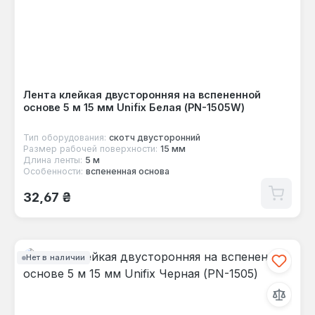
Лента клейкая двусторонняя на вспененной
основе 5 м 15 мм Unifix Белая (PN-1505W)
Тип оборудования:
скотч двусторонний
Размер рабочей поверхности:
15 мм
Длина ленты:
5 м
Особенности:
вспененная основа
Обычная цена:
32,67 ₴
Нет в наличии