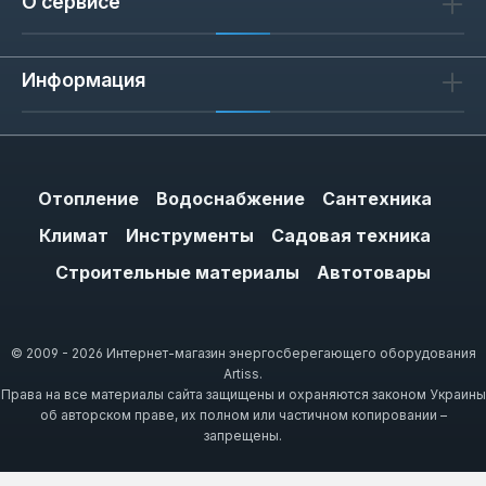
О сервисе
Как выбрать ленту по ширине
Размер рабочей поверхности варьируется
Информация
от 12 до 50 мм. Узкие ленты (12–15 мм)
удобны для фиксации мелких деталей и
кабелей. Средние (19–25 мм) —
универсальны для монтажа панелей и
Отопление
Водоснабжение
Сантехника
крепления лёгких конструкций. Широкие
(50 мм) обеспечивают максимальную
Климат
Инструменты
Садовая техника
площадь сцепления, что важно для
Строительные материалы
Автотовары
герметизации стыков и фиксации тяжёлых
элементов. При выборе учитывайте вес
объекта: для 1 кг нагрузки рекомендуется
© 2009 - 2026 Интернет-магазин энергосберегающего оборудования
ширина не менее 25 мм.
Artiss.
Права на все материалы сайта защищены и охраняются законом Украины
об авторском праве, их полном или частичном копировании –
запрещены.
Советы по эксплуатации