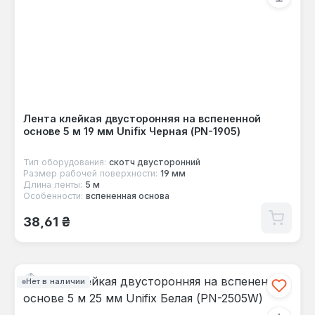
Лента клейкая двусторонняя на вспененной
основе 5 м 19 мм Unifix Черная (PN-1905)
Тип оборудования:
скотч двусторонний
Размер рабочей поверхности:
19 мм
Длина ленты:
5 м
Особенности:
вспененная основа
Обычная цена:
38,61 ₴
Нет в наличии