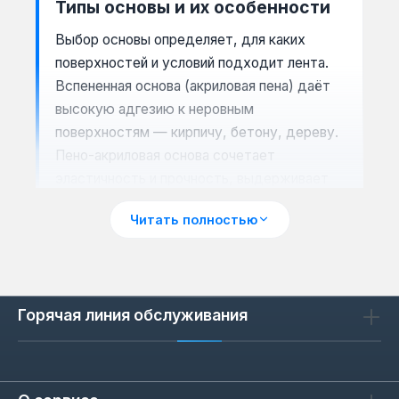
Типы основы и их особенности
Выбор основы определяет, для каких
поверхностей и условий подходит лента.
Вспененная основа (акриловая пена) даёт
высокую адгезию к неровным
поверхностям — кирпичу, бетону, дереву.
Пено-акриловая основа сочетает
эластичность и прочность, выдерживает
перепады температур от -20 до +80 °C.
Читать полностью
Полипропиленовая основа — жёсткая,
используется для упаковки и временной
фиксации. Тканевая основа армирована
нитями, что делает её устойчивой к
Горячая линия обслуживания
разрыву — подходит для ремонта и
монтажа на изогнутых поверхностях.