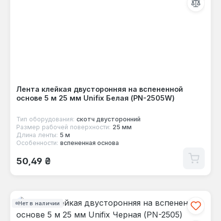
Лента клейкая двусторонняя на вспененной
основе 5 м 25 мм Unifix Белая (PN-2505W)
Тип оборудования:
скотч двусторонний
Размер рабочей поверхности:
25 мм
Длина ленты:
5 м
Особенности:
вспененная основа
Обычная цена:
50,49 ₴
Нет в наличии