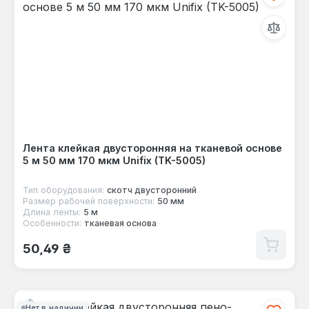
Лента клейкая двусторонняя на тканевой основе
5 м 50 мм 170 мкм Unifix (TK-5005)
Тип оборудования:
скотч двусторонний
Размер рабочей поверхности:
50 мм
Длина ленты:
5 м
Особенности:
тканевая основа
Обычная цена:
50,49 ₴
Нет в наличии