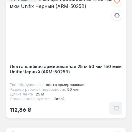
Лента клейкая армированная 25 м 50 мм 150 мкм
Unifix Черный (ARM-5025B)
Тип оборудования:
лента армированная
Размер рабочей поверхности:
50 мм
Длина ленты:
25 м
Страна производитель:
Китай
Обычная цена:
112,86 ₴