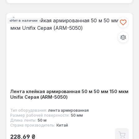
Нет в наличии
Лента клейкая армированная 50 м 50 мм 150 мкм
Unifix Серая (ARM-5050)
Тип оборудования:
лента армированная
Размер рабочей поверхности:
50 мм
Длина ленты:
50 м
Страна производитель:
Китай
Обычная цена:
228,69 ₴