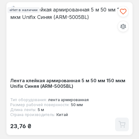
Нет в наличии
Лента клейкая армированная 5 м 50 мм 150 мкм
Unifix Синяя (ARM-5005BL)
Тип оборудования:
лента армированная
Размер рабочей поверхности:
50 мм
Длина ленты:
5 м
Страна производитель:
Китай
Обычная цена:
23,76 ₴