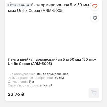
Нет в наличии
Лента клейкая армированная 5 м 50 мм 150 мкм
Unifix Серая (ARM-5005)
Тип оборудования:
лента армированная
Размер рабочей поверхности:
50 мм
Длина ленты:
5 м
Страна производитель:
Китай
Обычная цена:
23,76 ₴