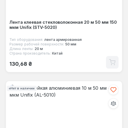
Лента клеевая стекловолоконная 20 м 50 мм 150
мкм Unifix (STV-5020)
Тип оборудования:
лента армированная
Размер рабочей поверхности:
50 мм
Длина ленты:
20 м
Страна производитель:
Китай
Обычная цена:
130,68 ₴
Нет в наличии