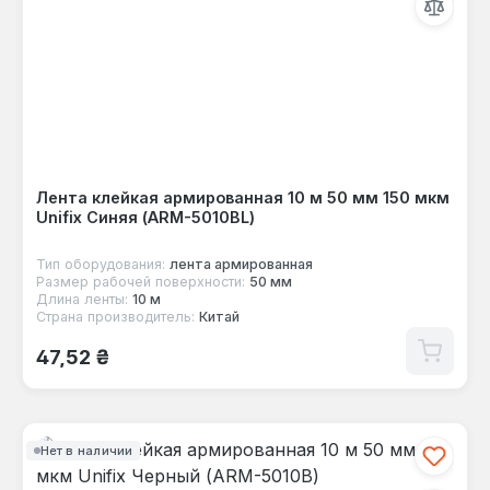
Лента клейкая армированная 10 м 50 мм 150 мкм
Unifix Синяя (ARM-5010BL)
Тип оборудования:
лента армированная
Размер рабочей поверхности:
50 мм
Длина ленты:
10 м
Страна производитель:
Китай
Обычная цена:
47,52 ₴
Нет в наличии