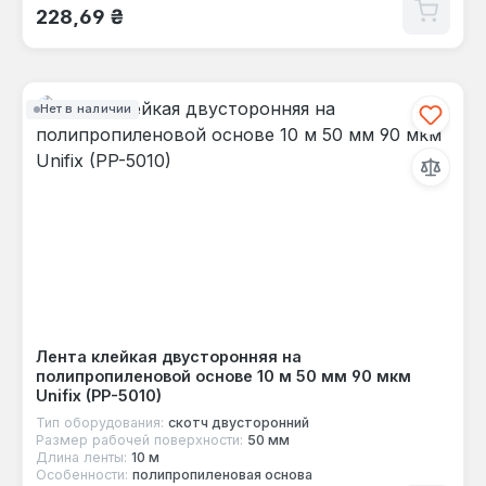
Обычная цена:
228,69 ₴
Нет в наличии
Лента клейкая двусторонняя на
полипропиленовой основе 10 м 50 мм 90 мкм
Unifix (PP-5010)
Тип оборудования:
скотч двусторонний
Размер рабочей поверхности:
50 мм
Длина ленты:
10 м
Особенности:
полипропиленовая основа