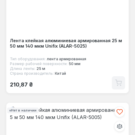
Лента клейкая алюминиевая армированная 25 м
50 мм 140 мкм Unifix (ALAR-5025)
Тип оборудования:
лента армированная
Размер рабочей поверхности:
50 мм
Длина ленты:
25 м
Страна производитель:
Китай
Обычная цена:
210,87 ₴
Нет в наличии