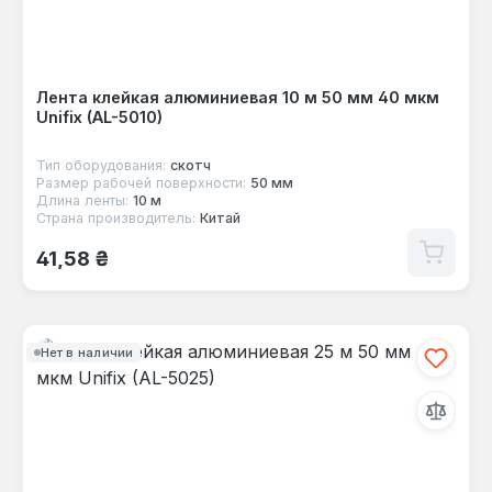
Лента клейкая алюминиевая 10 м 50 мм 40 мкм
Unifix (AL-5010)
Тип оборудования:
скотч
Размер рабочей поверхности:
50 мм
Длина ленты:
10 м
Страна производитель:
Китай
Обычная цена:
41,58 ₴
Нет в наличии