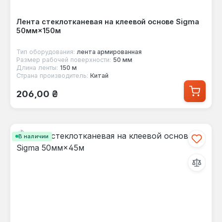
Лента стеклотканевая на клеевой основе Sigma
50мм×150м
Тип оборудования:
лента армированная
Размер рабочей поверхности:
50 мм
Длина ленты:
150 м
Страна производитель:
Китай
Обычная цена:
206,00 ₴
В наличии