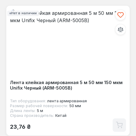
Нет в наличии
Лента клейкая армированная 5 м 50 мм 150 мкм
Unifix Черный (ARM-5005B)
Тип оборудования:
лента армированная
Размер рабочей поверхности:
50 мм
Длина ленты:
5 м
Страна производитель:
Китай
Обычная цена:
23,76 ₴