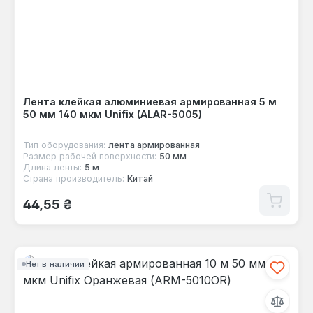
Лента клейкая алюминиевая армированная 5 м
50 мм 140 мкм Unifix (ALAR-5005)
Тип оборудования:
лента армированная
Размер рабочей поверхности:
50 мм
Длина ленты:
5 м
Страна производитель:
Китай
Обычная цена:
44,55 ₴
Нет в наличии