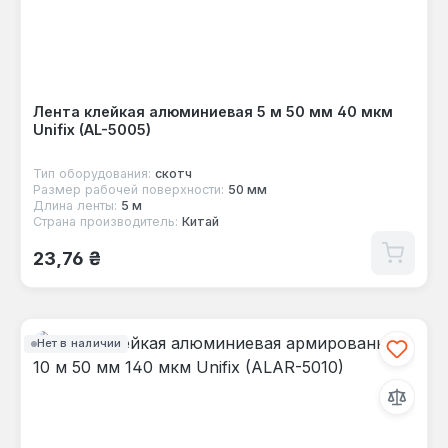
Лента клейкая алюминиевая 5 м 50 мм 40 мкм
Unifix (AL-5005)
Тип оборудования:
скотч
Размер рабочей поверхности:
50 мм
Длина ленты:
5 м
Страна производитель:
Китай
Обычная цена:
23,76 ₴
Нет в наличии