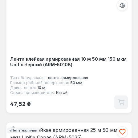
Лента клейкая армированная 10 м 50 мм 150 мкм
Unifix Черный (ARM-5010B)
Тип оборудования:
лента армированная
Размер рабочей поверхности:
50 мм
Длина ленты:
10 м
Страна производитель:
Китай
Обычная цена:
47,52 ₴
Нет в наличии