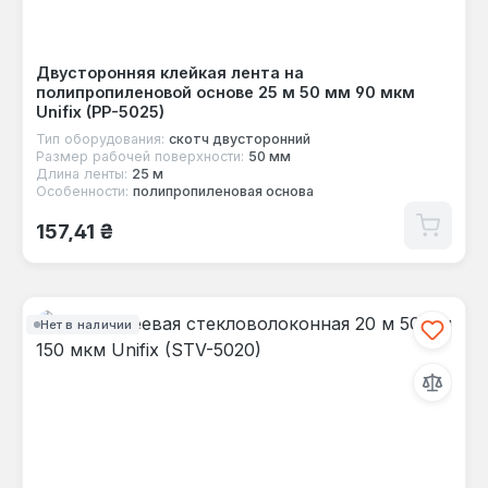
Двусторонняя клейкая лента на
полипропиленовой основе 25 м 50 мм 90 мкм
Unifix (PP-5025)
Тип оборудования:
скотч двусторонний
Размер рабочей поверхности:
50 мм
Длина ленты:
25 м
Особенности:
полипропиленовая основа
Обычная цена:
157,41 ₴
Нет в наличии