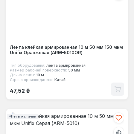
Лента клейкая армированная 10 м 50 мм 150 мкм
Unifix Оранжевая (ARM-5010OR)
Тип оборудования:
лента армированная
Размер рабочей поверхности:
50 мм
Длина ленты:
10 м
Страна производитель:
Китай
Обычная цена:
47,52 ₴
Нет в наличии