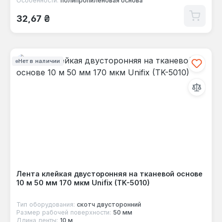
Особенности:
полипропиленовая основа
Обычная цена:
32,67 ₴
Нет в наличии
Лента клейкая двусторонняя на тканевой основе
10 м 50 мм 170 мкм Unifix (TK-5010)
Тип оборудования:
скотч двусторонний
Размер рабочей поверхности:
50 мм
Длина ленты:
10 м