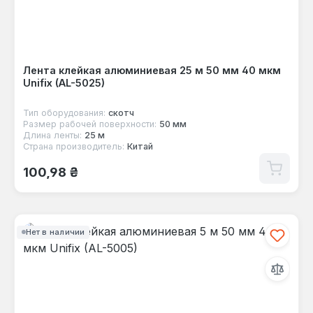
Лента клейкая алюминиевая 25 м 50 мм 40 мкм
Unifix (AL-5025)
Тип оборудования:
скотч
Размер рабочей поверхности:
50 мм
Длина ленты:
25 м
Страна производитель:
Китай
Обычная цена:
100,98 ₴
Нет в наличии