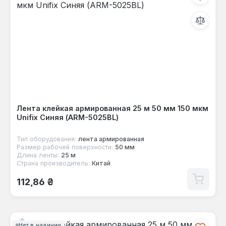
Лента клейкая армированная 25 м 50 мм 150 мкм
Unifix Синяя (ARM-5025BL)
Тип оборудования:
лента армированная
Размер рабочей поверхности:
50 мм
Длина ленты:
25 м
Страна производитель:
Китай
Обычная цена:
112,86 ₴
Нет в наличии