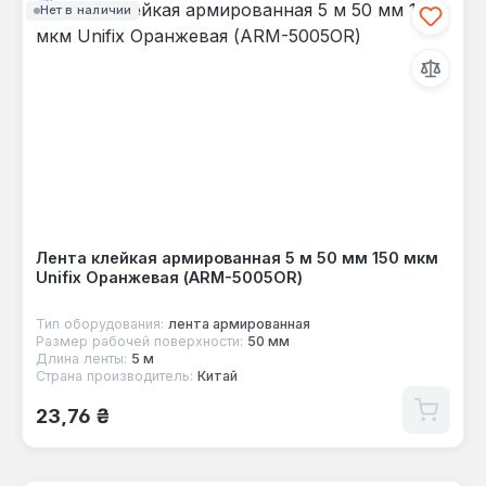
Нет в наличии
Лента клейкая армированная 5 м 50 мм 150 мкм
Unifix Оранжевая (ARM-5005OR)
Тип оборудования:
лента армированная
Размер рабочей поверхности:
50 мм
Длина ленты:
5 м
Страна производитель:
Китай
Обычная цена:
23,76 ₴