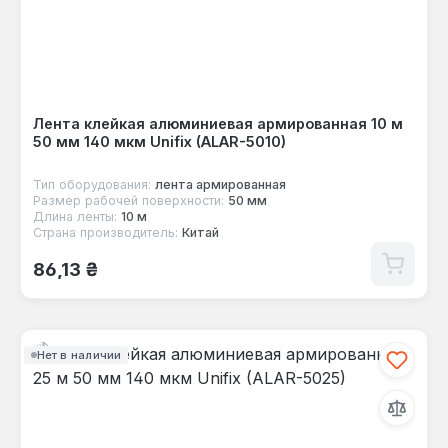
Лента клейкая алюминиевая армированная 10 м
50 мм 140 мкм Unifix (ALAR-5010)
Тип оборудования:
лента армированная
Размер рабочей поверхности:
50 мм
Длина ленты:
10 м
Страна производитель:
Китай
Обычная цена:
86,13 ₴
Нет в наличии