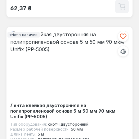
Обычная цена:
62,37 ₴
Нет в наличии
Лента клейкая двусторонняя на
полипропиленовой основе 5 м 50 мм 90 мкм
Unifix (PP-5005)
Тип оборудования:
скотч двусторонний
Размер рабочей поверхности:
50 мм
Длина ленты:
5 м