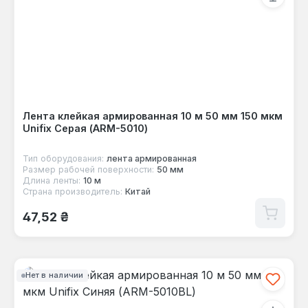
Лента клейкая армированная 10 м 50 мм 150 мкм
Unifix Серая (ARM-5010)
Тип оборудования:
лента армированная
Размер рабочей поверхности:
50 мм
Длина ленты:
10 м
Страна производитель:
Китай
Обычная цена:
47,52 ₴
Нет в наличии