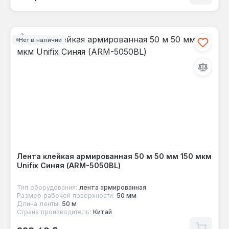
Нет в наличии
Лента клейкая армированная 50 м 50 мм 150 мкм
Unifix Синяя (ARM-5050BL)
Тип оборудования:
лента армированная
Размер рабочей поверхности:
50 мм
Длина ленты:
50 м
Страна производитель:
Китай
Обычная цена: