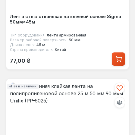
Лента стеклотканевая на клеевой основе Sigma
50мм×45м
Тип оборудования:
лента армированная
Размер рабочей поверхности:
50 мм
Длина ленты:
45 м
Страна производитель:
Китай
Обычная цена:
77,00 ₴
Нет в наличии