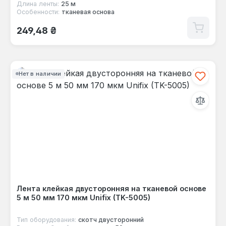
Длина ленты:
25 м
Особенности:
тканевая основа
Обычная цена:
249,48 ₴
Нет в наличии
Лента клейкая двусторонняя на тканевой основе
5 м 50 мм 170 мкм Unifix (TK-5005)
Тип оборудования:
скотч двусторонний