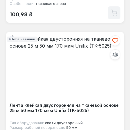
Особенности:
тканевая основа
Обычная цена:
100,98 ₴
Нет в наличии
Лента клейкая двусторонняя на тканевой основе
25 м 50 мм 170 мкм Unifix (TK-5025)
Тип оборудования:
скотч двусторонний
Размер рабочей поверхности:
50 мм