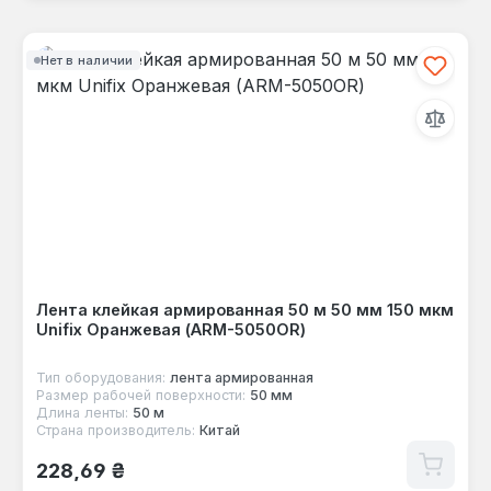
Нет в наличии
Лента клейкая армированная 50 м 50 мм 150 мкм
Unifix Оранжевая (ARM-5050OR)
Тип оборудования:
лента армированная
Размер рабочей поверхности:
50 мм
Длина ленты:
50 м
Страна производитель:
Китай
Обычная цена:
228,69 ₴