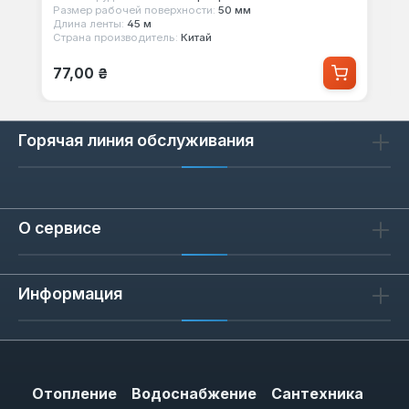
Размер рабочей поверхности:
50 мм
Длина ленты:
45 м
Страна производитель:
Китай
Обычная цена:
77,00 ₴
Горячая линия обслуживания
О сервисе
Информация
Отопление
Водоснабжение
Сантехника