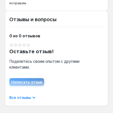
исправим.
Да — ширина ленты 17 мм и толщина 0.14 мм
обеспечивают надёжное покрытие для
кабелей до 4 мм² при двухслойной обмотке.
Отзывы и вопросы
Сколько рулонов нужно для ремонта
0 из 0 отзывов
проводки в комнате?
Для типовой комнаты (10-15 м²) достаточно
Средний рейтинг 0 из 5 звезд
Оставьте отзыв!
1-2 рулонов по 20 метров — лента покрывает
до 50 соединений.
Поделитесь своим опытом с другими
клиентами.
Написать отзыв
Отображать отзывы только на текущем
Все отзывы
языке.