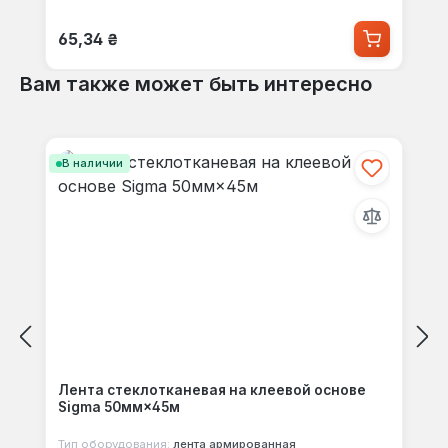
Обычная цена:
65,34 ₴
Вам также может быть интересно
Пропустить галерею продуктов
В наличии
Лента стеклотканевая на клеевой основе
Sigma 50мм×45м
Тип оборудования:
лента армированная