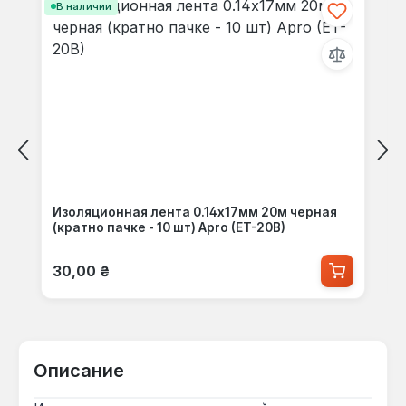
В наличии
Изоляционная лента 0.14х17мм 20м черная
(кратно пачке - 10 шт) Apro (ET-20B)
Обычная цена:
30,00 ₴
Описание