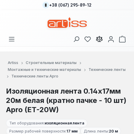
+38 (067) 295-89-12
Перейти к основному содержанию
У вас есть товары
В к
Artiss
Строительные материалы
Монтажные и технические материалы
Технические ленты
Технические ленты Apro
Изоляционная лента 0.14х17мм
20м белая (кратно пачке - 10 шт)
Apro (ET-20W)
Тип оборудования:
изоляционная лента
Размер рабочей поверхности:
17 мм
Длина ленты:
20 м