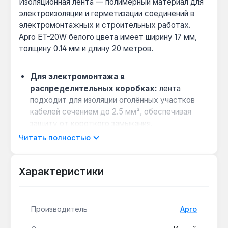
Изоляционная лента — полимерный материал для
электроизоляции и герметизации соединений в
электромонтажных и строительных работах.
Apro ET-20W белого цвета имеет ширину 17 мм,
толщину 0.14 мм и длину 20 метров.
Для электромонтажа в
распределительных коробках:
лента
подходит для изоляции оголённых участков
кабелей сечением до 2.5 мм², обеспечивая
защиту от короткого замыкания.
Герметизация стыков труб:
благодаря ПВХ-
Читать полностью
основе и каучуковому клею лента
фиксируется на пластиковых и металлических
Характеристики
поверхностях, предотвращая протечки в
системах водоснабжения.
Упаковка 10 рулонов для бригад:
комплект
Производитель
Apro
из 10 штук по 20 метров каждый позволяет
выполнять объёмные задачи без частой