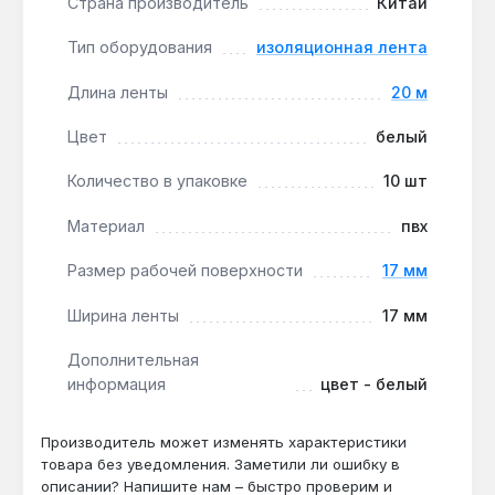
Страна производитель
Китай
замены материала.
Стойкость к УФ и перепадам температур:
Тип оборудования
изоляционная лента
материал сохраняет свойства при наружном
использовании, выдерживая нагрев до +80 °C и
Длина ленты
20 м
мороз до -20 °C.
Цвет
белый
Фиксация кабелей и временный ремонт:
лента применяется для крепления проводов к
Количество в упаковке
10 шт
стенам, ремонта изоляции удлинителей и
упаковки инструмента.
Материал
пвх
Размер рабочей поверхности
17 мм
Лента Apro ET-20W подходит для использования в
бытовых и профессиональных условиях: от
Ширина ленты
17 мм
изоляции проводки в квартире до герметизации
стыков труб на даче. Производство — Китай.
Дополнительная
информация
цвет - белый
Гарантия 1 год, доставка по Украине.
Производитель может изменять характеристики
Подходит ли для изоляции проводов
товара без уведомления. Заметили ли ошибку в
сечением 4 мм²?
описании? Напишите нам – быстро проверим и