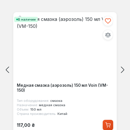
Пропустить галерею продуктов
В наличии
Медная смазка (аэрозоль) 150 мл Voin (VM-
150)
Тип оборудования:
смазка
Назначение:
медная смазка
Объем:
150 мл
Страна производитель:
Китай
Обычная цена:
117,00 ₴