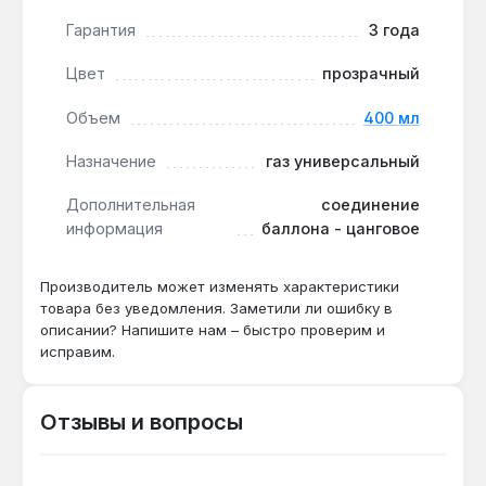
Гарантия
3 года
Газ подходит для профессионального и бытового
использования в условиях, где требуется
Цвет
прозрачный
автономное питание газовых приборов: на
стройплощадках, в походах, при ремонте
Объем
400 мл
сантехники. Производство — Китай. Гарантия 3
года, доставка по Украине.
Назначение
газ универсальный
Дополнительная
соединение
информация
баллона - цанговое
Подходит ли для пайки медных труб
зимой?
Производитель может изменять характеристики
Да — смесь пропана и бутана обеспечивает
товара без уведомления. Заметили ли ошибку в
стабильное горение при -20 °C, а объём 400
описании? Напишите нам – быстро проверим и
мл хватает на 180 минут непрерывной
исправим.
работы.
Отзывы и вопросы
Сколько баллонов нужно для газового
гриля на 2 часа?