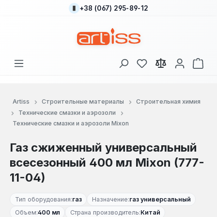
+38 (067) 295-89-12
Перейти к основному содержанию
У вас есть товары
В к
Artiss
Строительные материалы
Строительная химия
Технические смазки и аэрозоли
Технические смазки и аэрозоли Mixon
Газ сжиженный универсальный
всесезонный 400 мл Mixon (777-
11-04)
Тип оборудования:
газ
Назначение:
газ универсальный
Объем:
400 мл
Страна производитель:
Китай