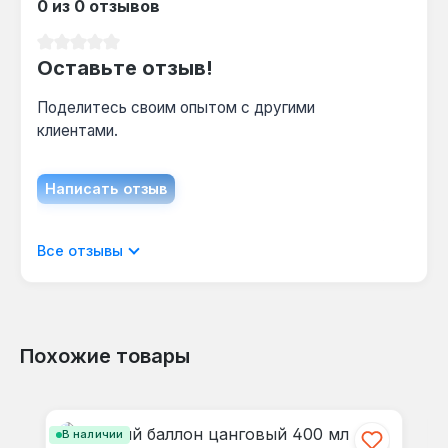
Один баллон 400 мл обеспечивает до 180
0 из 0 отзывов
минут горения — для 2 часов работы гриля
Средний рейтинг 0 из 5 звезд
достаточно одного баллона.
Оставьте отзыв!
Поделитесь своим опытом с другими
клиентами.
Написать отзыв
Отображать отзывы только на текущем
Все отзывы
языке.
Похожие товары
Отзывов не найдено. Делитесь
Пропустить галерею продуктов
своими мыслями с другими.
В наличии