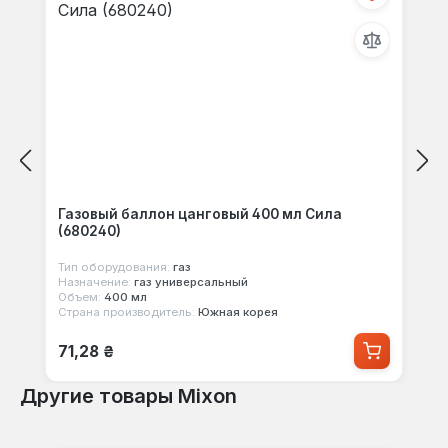
Газовый баллон цанговый 400 мл Сила
(680240)
Тип оборудования:
газ
Назначение:
газ универсальный
Объем:
400 мл
Страна производитель:
Южная корея
Обычная цена:
71,28 ₴
Другие товары Mixon
Пропустить галерею продуктов