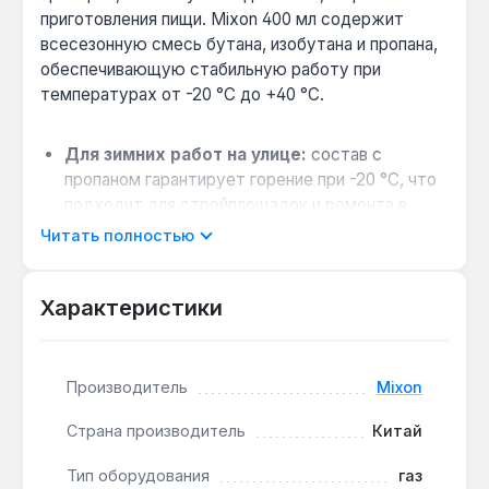
приготовления пищи. Mixon 400 мл содержит
всесезонную смесь бутана, изобутана и пропана,
обеспечивающую стабильную работу при
температурах от -20 °C до +40 °C.
Для зимних работ на улице:
состав с
пропаном гарантирует горение при -20 °C, что
подходит для стройплощадок и ремонта в
холодное время года.
Читать полностью
Совместимость с цанговыми горелками:
цанговое соединение баллона позволяет
Характеристики
быстро подключать его к большинству
портативных газовых горелок и паяльных ламп.
Планирование непрерывной работы:
при
Производитель
Mixon
непрерывном горении баллон объёмом 400 мл
обеспечивает до 180 минут работы —
Страна производитель
Китай
достаточно для пайки медных труб или
разогрева битума.
Тип оборудования
газ