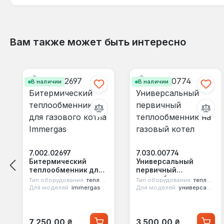
Вам также может быть интересно
Пропустить галерею продуктов
В наличии
В наличии
7.002.02697
7.030.00774
Битермический
Универсальный
теплообменник для
первичный
газового котла
теплообменник на
Тип оборудования:
теплообменник битермический
Тип оборудования:
теплообменник первичный
Immergas
газовый котел
Для моделей:
immergas
Для моделей:
универсальная
Обычная цена:
Обычная цена:
7 250,00 ₴
3 500,00 ₴