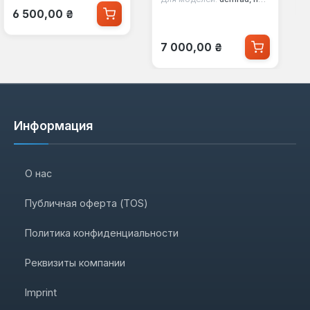
Обычная цена:
Saunier Duval,
6 500,00 ₴
Protherm Leopard
Обычная цена:
7 000,00 ₴
Информация
О нас
Публичная оферта (TOS)
Политика конфиденциальности
Реквизиты компании
Imprint