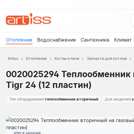
рейти к основному содержанию
Перейти к поиску
Перейти к основной навигации
Отопление
Водоснабжение
Сантехника
Климат
Artiss
Отопление
Котлы и печи
Запчасти для котлов
0020025294 Теплообменник в
Tigr 24 (12 пластин)
Тип оборудования:
теплообменник вторичный
Для моделей:
s
Пропустить галерею изображений
Нет в наличии