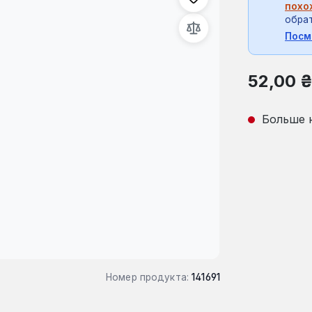
похо
обрат
Посм
Обычная це
52,00 
Больше 
Номер продукта:
141691