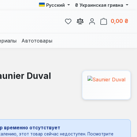
₴
Русский
Украинская гривна
У вас есть товары из спис
В к
0,00 ₴
ериалы
Автотовары
unier Duval
р временно отсутствует
алению, этот товар сейчас недоступен. Посмотрите