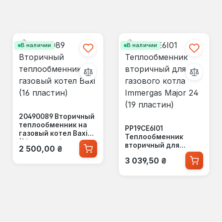
В наличии
В наличии
20490089 Вторичный
теплообменник на
PP19CE6I01
газовый котел Baxi
Теплообменник
(16 пластин)
Обычная цена:
вторичный для
2 500,00 ₴
газового котла
Обычная цена:
3 039,50 ₴
Immergas Major 24 (19
пластин)