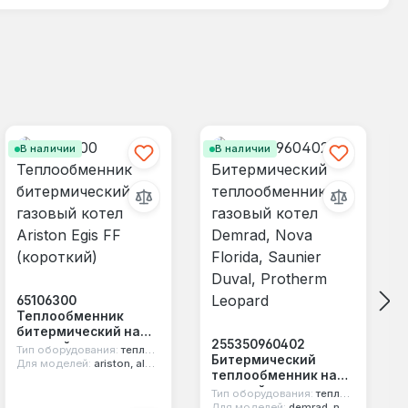
В наличии
В наличии
65106300
Теплообменник
битермический на
255350960402
газовый котел
Тип оборудования:
теплообменник битермический
Битермический
Ariston Egis FF
Для моделей:
ariston, alpha, biasi, immergas, sime, unical
теплообменник на
(короткий)
газовый котел
Тип оборудования:
теплообменник битермический
Demrad, Nova Florida,
Для моделей:
demrad, nova florida, protherm, saunier duval