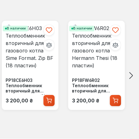
В наличии
В наличии
PP18CE6H03
PP18FW6R02
Теплообменник
Теплообменник
вторичный для
вторичный для
газового котла Sime
газового котла
Обычная цена:
Обычная цена:
3 200,00 ₴
3 200,00 ₴
Format. Zip BF (18
Hermann Thesi (18
пластин)
пластин)