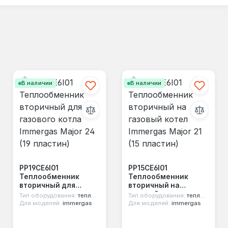
В наличии
В наличии
PP19CE6I01
PP15CE6I01
Теплообменник
Теплообменник
вторичный для
вторичный на
газового котла
газовый котел
Тип оборудования:
теплообменник вторичный
Тип оборудования:
теплообменник вторичный
Immergas Major 24 (19
Immergas Major 21 (15
Для моделей:
immergas
Для моделей:
immergas
пластин)
пластин)