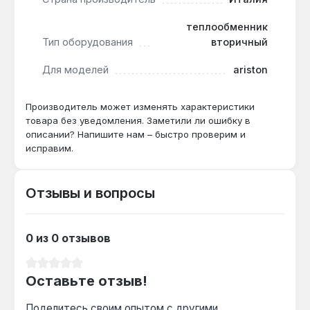
настенных газовых котлов Ariston. Производство
— Италия. Гарантия 1 год, доставка по Украине.
теплообменник
Тип оборудования
вторичный
Для моделей
ariston
Производитель может изменять характеристики
товара без уведомления. Заметили ли ошибку в
описании? Напишите нам – быстро проверим и
исправим.
Отзывы и вопросы
0 из 0 отзывов
Средний рейтинг 0 из 5 звезд
Оставьте отзыв!
Поделитесь своим опытом с другими