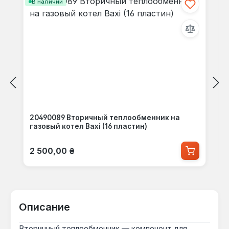
В наличии
20490089 Вторичный теплообменник на
газовый котел Baxi (16 пластин)
Обычная цена:
2 500,00 ₴
Описание
Вторичный теплообменник — компонент для