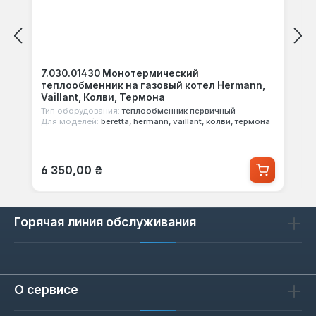
7.030.01430 Монотермический
теплообменник на газовый котел Hermann,
Vaillant, Колви, Термона
Тип оборудования:
теплообменник первичный
Для моделей:
beretta, hermann, vaillant, колви, термона
Обычная цена:
6 350,00 ₴
Горячая линия обслуживания
О сервисе