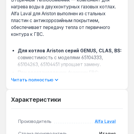
нагрева воды в двухконтурных газовых котлах.
Alfa Laval для Ariston выполнен из стальных
пластин с антикоррозийным покрытием,
обеспечивает передачу тепла от первичного
контура к ГВС.
Для котлов Ariston серий GENUS, CLAS, BS:
совместимость с моделями 65104333,
65104263, 65104451 упрощает замену.
При восстановлении функции ГВС:
пластинчатая конструкция обеспечивает
Читать полностью
быстрый нагрев воды до 60 °C за 5-10 минут.
Совместимость с водой жёсткостью до 7
Характеристики
°dH:
стальные пластины с покрытием
устойчивы к накипи при регулярном
обслуживании.
Производитель
Alfa Laval
Теплообменник предназначен для ремонта
Страна производитель
Италия