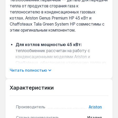
тепла от продуктов сгорания газа к
теплоносителю в конденсационных газовых
котлах. Ariston Genus Premium HP 45 кВт и
Chaffoteaux Talia Green System HP совместимы с
этим оригинальным компонентом.
Для котлов мощностью 45 кВт:
теплообменник рассчитан на работу с
конденсационными моделями Ariston и
Chaffoteaux, обеспечивая утилизацию тепла из
пара дымовых газов.
Читать полностью
Оригинальная замена:
деталь является
заводским компонентом для указанных
Характеристики
моделей, что гарантирует точное
соответствие геометрии и тепловых
параметров без необходимости доработок.
Производитель
Ariston
Устойчивость к конденсату:
материал
теплообменника — медь или коррозионно-
Страна производитель
Италия