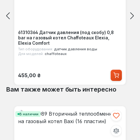
61310364 Датчик давления (под скобу) 0,8
bar на газовый котел Chaffoteaux Elexia,
Elexia Comfort
Тип оборудования:
датчик давления воды
Для моделей:
chaffoteaux
Обычная цена:
455,00 ₴
Вам также может быть интересно
Пропустить галерею продуктов
В наличии