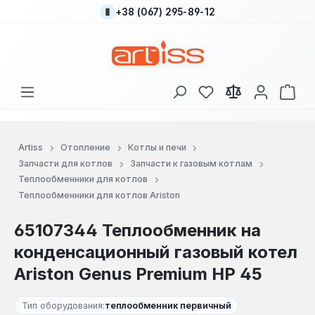
+38 (067) 295-89-12
Перейти к основному содержанию
У вас есть товары
В к
Artiss
Отопление
Котлы и печи
Запчасти для котлов
Запчасти к газовым котлам
Теплообменники для котлов
Теплообменники для котлов Ariston
65107344 Теплообменник на
конденсационный газовый котел
Ariston Genus Premium HP 45
Тип оборудования:
теплообменник первичный