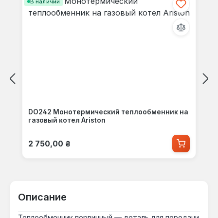
В наличии
DO242 Монотермический теплообменник на
газовый котел Ariston
Обычная цена:
2 750,00 ₴
Описание
Теплообменник первичный — деталь для передачи