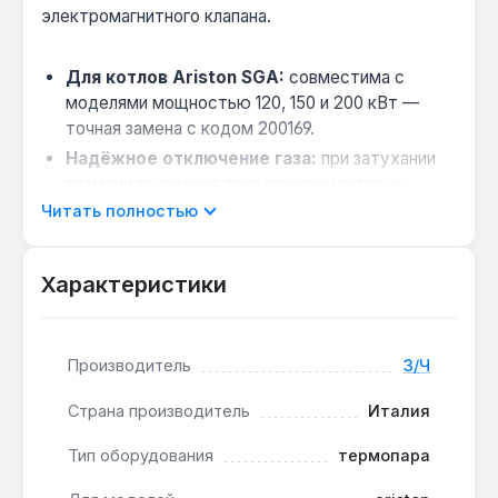
электромагнитного клапана.
Для котлов Ariston SGA:
совместима с
моделями мощностью 120, 150 и 200 кВт —
точная замена с кодом 200169.
Надёжное отключение газа:
при затухании
пламени генерация тока прекращается, и
клапан перекрывает подачу газа,
Читать полностью
предотвращая утечку.
Устойчивость к высоким температурам:
Характеристики
материалы спая двух металлов стойки к
окислению и коррозии в условиях постоянного
нагрева.
Производитель
З/Ч
Термопара устанавливается в настенные газовые
Страна производитель
Италия
котлы Ariston серии SGA. Признаки неисправности:
запальник не удерживается или пламя гаснет
Тип оборудования
термопара
после отпускания кнопки. Производство —