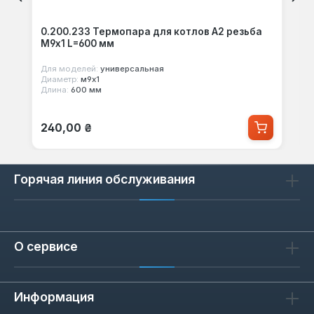
0.200.233 Термопара для котлов A2 резьба
М9х1 L=600 мм
Для моделей:
универсальная
Диаметр:
м9х1
Длина:
600 мм
Обычная цена:
240,00 ₴
Горячая линия обслуживания
О сервисе
Информация