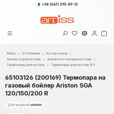
+38 (067) 295-89-12
Перейти к основному содержанию
У вас есть товары
В к
Artiss
Отопление
Котлы и печи
Запчасти для котлов
Запчасти к газовым котлам
Термопары для котлов
Термопары для котлов З/Ч
65103126 (200169) Термопара на
газовый бойлер Ariston SGA
120/150/200 R
Для моделей:
ariston