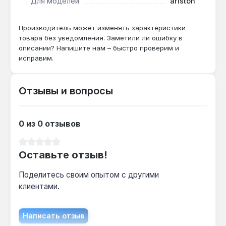
Для моделей
ariston
Италия. Гарантия 1 год, доставка по Украине.
Производитель может изменять характеристики
товара без уведомления. Заметили ли ошибку в
описании? Напишите нам – быстро проверим и
исправим.
Отзывы и вопросы
0 из 0 отзывов
Средний рейтинг 0 из 5 звезд
Оставьте отзыв!
Поделитесь своим опытом с другими
клиентами.
Написать отзыв