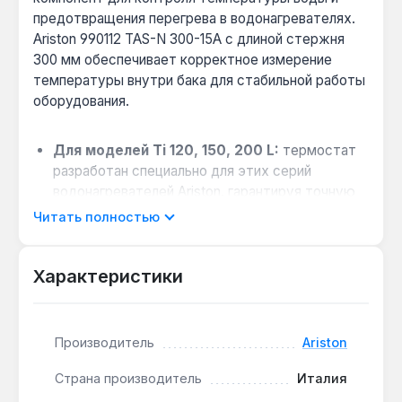
предотвращения перегрева в водонагревателях.
Ariston 990112 TAS-N 300-15A с длиной стержня
300 мм обеспечивает корректное измерение
температуры внутри бака для стабильной работы
оборудования.
Для моделей Ti 120, 150, 200 L:
термостат
разработан специально для этих серий
водонагревателей Ariston, гарантируя точную
посадку и совместимость.
Читать полностью
Защита от аварийного нагрева:
встроенная
термозащита отключает ТЭН при достижении
Характеристики
критической температуры около 75 °C,
предотвращая повреждение бака.
Энергоэффективность:
точное управление
Производитель
Ariston
нагревом исключает лишние затраты
электроэнергии — ТЭН работает только для
Страна производитель
Италия
поддержания заданной температуры.