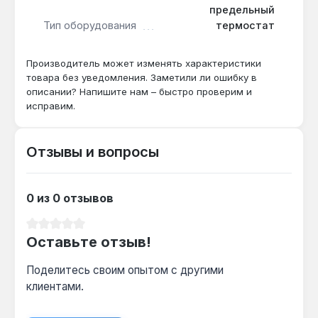
предельный
Термостат подходит для замены изношенных
Тип оборудования
термостат
элементов в водонагревателях Ariston Ti 120, 150,
200 L, восстанавливая их функциональность и
Производитель может изменять характеристики
безопасность. Применяется в бытовых условиях
товара без уведомления. Заметили ли ошибку в
для стабильного и контролируемого нагрева воды.
описании? Напишите нам – быстро проверим и
исправим.
Производство — Италия. Гарантия 1 год, доставка
по Украине.
Отзывы и вопросы
Подходит ли для водонагревателей
Ariston других серий?
0 из 0 отзывов
Нет — термостат 990112 TAS-N 300-15A
совместим только с сериями Ti 120, 150 и 200
Средний рейтинг 0 из 5 звезд
Оставьте отзыв!
L, для других моделей требуется другой
артикул.
Поделитесь своим опытом с другими
клиентами.
Как часто нужно проверять термостат?