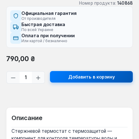
Номер продукта:
140868
Официальная гарантия
От производителя
Быстрая доставка
По всей Украине
Оплата при получении
Или картой / безналично
Обычная цена:
790,00 ₴
Количество продукта: введите желаем
Добавить в корзину
Описание
Стержневой термостат с термозащитой —
компонент для контроля температуры воды и