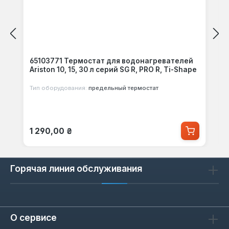
65103771 Термостат для водонагревателей
Ariston 10, 15, 30 л серий SG R, PRO R, Ti-Shape
Тип оборудования:
предельный термостат
Обычная цена:
1 290,00 ₴
Горячая линия обслуживания
О сервисе