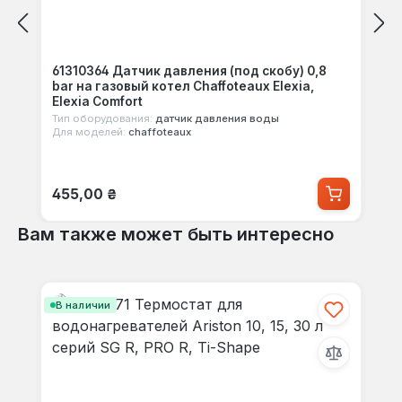
61310364 Датчик давления (под скобу) 0,8
bar на газовый котел Chaffoteaux Elexia,
Elexia Comfort
Тип оборудования:
датчик давления воды
Для моделей:
chaffoteaux
Обычная цена:
455,00 ₴
Вам также может быть интересно
Пропустить галерею продуктов
В наличии