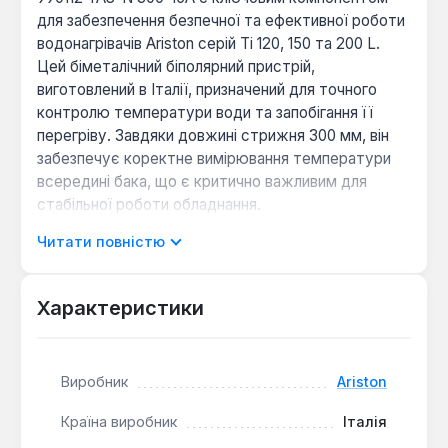
для забезпечення безпечної та ефективної роботи
водонагрівачів Ariston серій Ti 120, 150 та 200 L.
Цей біметалічний біполярний пристрій,
виготовлений в Італії, призначений для точного
контролю температури води та запобігання її
перегріву. Завдяки довжині стрижня 300 мм, він
забезпечує коректне вимірювання температури
всередині бака, що є критично важливим для
стабільної роботи обладнання.
Читати повністю
Надійний контроль температури:
Термостат
автоматично підтримує заданий
Характеристики
температурний режим, вмикаючи та
вимикаючи нагрівальний елемент (ТЕН) для
досягнення оптимальної температури води.
Захист від перегріву:
Інтегрована функція
Виробник
Ariston
термозахисту спрацьовує при досягненні
Країна виробник
Італія
критичної температури близько 75°C,
автоматично відключаючи ТЕН і запобігаючи