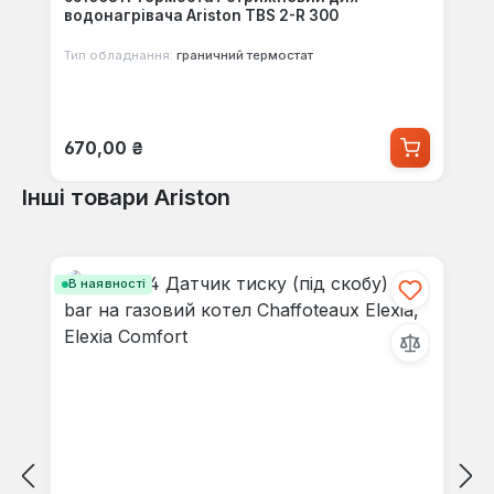
водонагрівача Ariston TBS 2-R 300
Тип обладнання:
граничний термостат
Звичайна ціна:
670,00 ₴
Інші товари Ariston
Пропустити галерею продуктів
В наявності