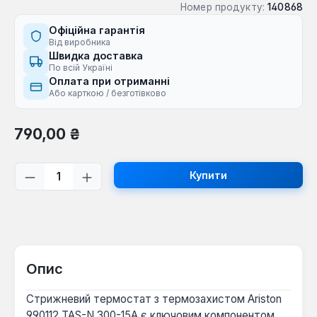
Номер продукту:
140868
Офіційна гарантія
Від виробника
Швидка доставка
По всій Україні
Оплата при отриманні
Або карткою / безготівково
Звичайна ціна:
790,00 ₴
Кількість товару: Введіть потрібну кі
Купити
Опис
Стрижневий термостат з термозахистом Ariston
990112 TAS-N 300-15A є ключовим компонентом