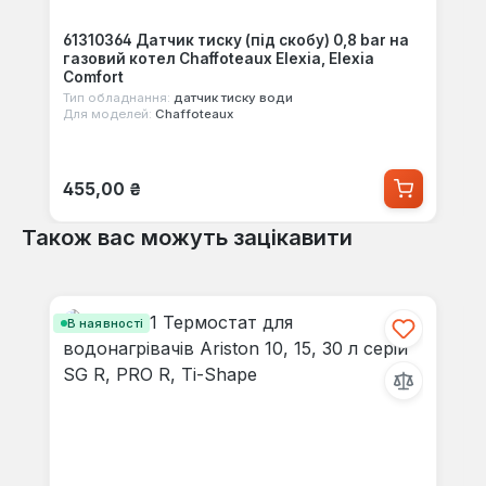
61310364 Датчик тиску (під скобу) 0,8 bar на
газовий котел Chaffoteaux Elexia, Elexia
Comfort
Тип обладнання:
датчик тиску води
Для моделей:
Chaffoteaux
Звичайна ціна:
455,00 ₴
Також вас можуть зацікавити
Пропустити галерею продуктів
В наявності