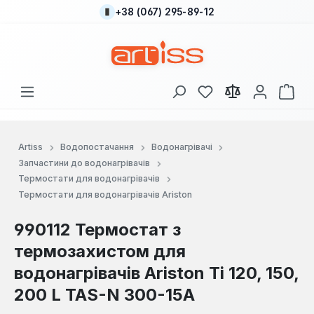
+38 (067) 295-89-12
Перейти до основного вмісту
У вас є 0 у списку
Кош
Artiss
Водопостачання
Водонагрівачі
Запчастини до водонагрівачів
Термостати для водонагрівачів
Термостати для водонагрівачів Ariston
990112 Термостат з
термозахистом для
водонагрівачів Ariston Ti 120, 150,
200 L TAS-N 300-15A