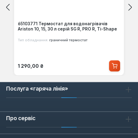
65103771 Термостат для водонагрівачів
Ariston 10, 15, 30 л серій SG R, PRO R, Ti-Shape
Тип обладнання:
граничний термостат
Звичайна ціна:
1 290,00 ₴
Послуга «гаряча лінія»
Про сервіс